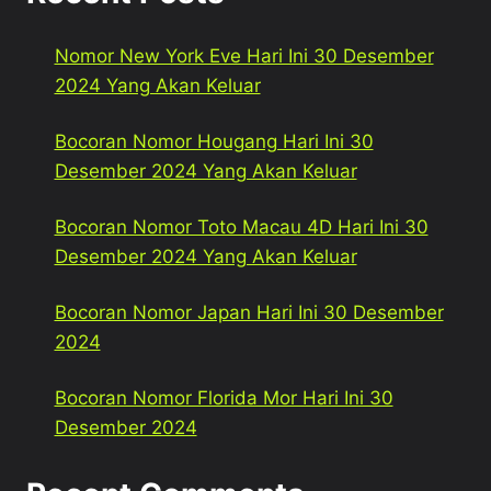
Nomor New York Eve Hari Ini 30 Desember
2024 Yang Akan Keluar
Bocoran Nomor Hougang Hari Ini 30
Desember 2024 Yang Akan Keluar
Bocoran Nomor Toto Macau 4D Hari Ini 30
Desember 2024 Yang Akan Keluar
Bocoran Nomor Japan Hari Ini 30 Desember
2024
Bocoran Nomor Florida Mor Hari Ini 30
Desember 2024