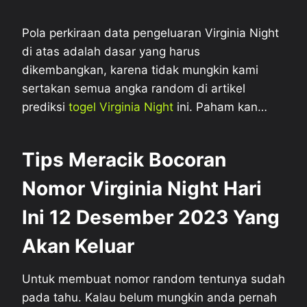
Pola perkiraan data pengeluaran Virginia Night
di atas adalah dasar yang harus
dikembangkan, karena tidak mungkin kami
sertakan semua angka random di artikel
prediksi
togel Virginia Night
ini. Paham kan…
Tips Meracik Bocoran
Nomor Virginia Night Hari
Ini 12 Desember 2023 Yang
Akan Keluar
Untuk membuat nomor random tentunya sudah
pada tahu. Kalau belum mungkin anda pernah