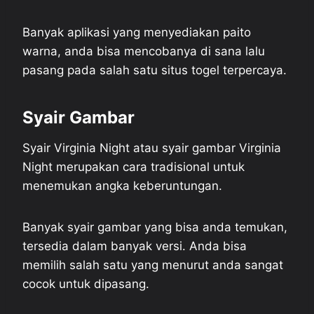
Banyak aplikasi yang menyediakan paito
warna, anda bisa mencobanya di sana lalu
pasang pada salah satu situs togel terpercaya.
Syair Gambar
Syair Virginia Night atau syair gambar Virginia
Night merupakan cara tradisional untuk
menemukan angka keberuntungan.
Banyak syair gambar yang bisa anda temukan,
tersedia dalam banyak versi. Anda bisa
memilih salah satu yang menurut anda sangat
cocok untuk dipasang.