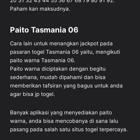
20 31 32 43 44 55 56 67 68 79 80 91 92.
Paham kan maksudnya.
Paito Tasmania 06
Cara lain untuk menangkan jackpot pada
pasaran togel Tasmania 06 yaitu, mengikuti
paito warna Tasmania 06.
Paito warna diciptakan dengan begitu
sederhana, mudah dipahami dan bisa
memberikan tafsiran yang bagus untuk anda
agar bisa jp togel.
Banyak aplikasi yang menyediakan paito
warna, anda bisa mencobanya di sana lalu
pasang pada salah satu situs togel terpercaya.