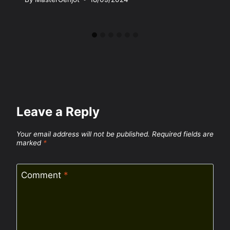
Leave a Reply
Your email address will not be published.
Required fields are
marked
*
Comment
*