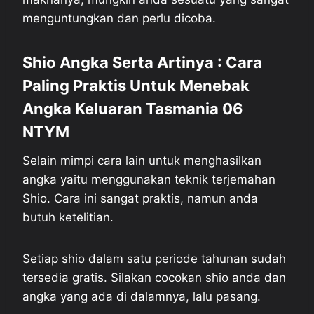
menguntungkan dan perlu dicoba.
Shio Angka Serta Artinya : Cara
Paling Praktis Untuk Menebak
Angka Keluaran Tasmania 06
NTYM
Selain mimpi cara lain untuk menghasilkan
angka yaitu menggunakan teknik terjemahan
Shio. Cara ini sangat praktis, namun anda
butuh ketelitian.
Setiap shio dalam satu periode tahunan sudah
tersedia gratis. Silakan cocokan shio anda dan
angka yang ada di dalamnya, lalu pasang.