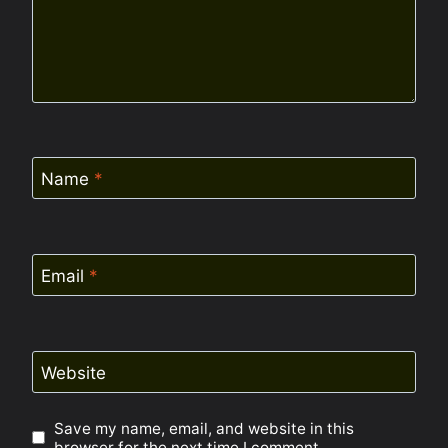
Name
*
Email
*
Website
Save my name, email, and website in this
browser for the next time I comment.