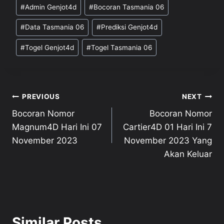
Post
#
Admin Genjot4d
#
Bocoran Tasmania 06
Tags:
#
Data Tasmania 06
#
Prediksi Genjot4d
#
Togel Genjot4d
#
Togel Tasmania 06
Post
PREVIOUS
NEXT
Bocoran Nomor
Bocoran Nomor
navigation
Magnum4D Hari Ini 07
Cartier4D 01 Hari Ini 7
November 2023
November 2023 Yang
Akan Keluar
Similar Posts