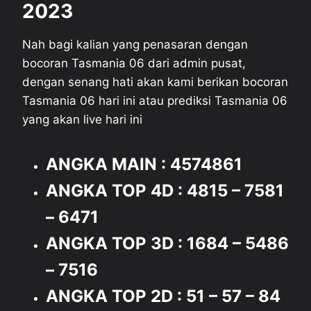
2023
Nah bagi kalian yang penasaran dengan
bocoran Tasmania 06 dari admin pusat,
dengan senang hati akan kami berikan bocoran
Tasmania 06 hari ini atau prediksi Tasmania 06
yang akan live hari ini
ANGKA MAIN :
4574861
ANGKA TOP 4D :
4815 – 7581
– 6471
ANGKA TOP 3D : 1684 – 5486
– 7516
ANGKA TOP 2D : 51 – 57 – 84