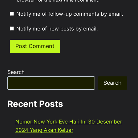
Notify me of follow-up comments by email.
Notify me of new posts by email.
Search
Search
Recent Posts
Nomor New York Eve Hari Ini 30 Desember
2024 Yang Akan Keluar