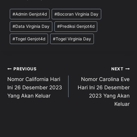
Post
#
Admin Genjot4d
#
Bocoran Virginia Day
Tags:
#
Data Virginia Day
#
Prediksi Genjot4d
#
Togel Genjot4d
#
Togel Virginia Day
Post
PREVIOUS
NEXT
Nomor California Hari
Nomor Carolina Eve
navigation
Ini 26 Desember 2023
Hari Ini 26 Desember
Yang Akan Keluar
2023 Yang Akan
Keluar