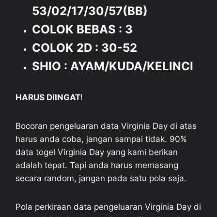
53/02/17/30/57(BB)
COLOK BEBAS : 3
COLOK 2D : 30-52
SHIO : AYAM/KUDA/KELINCI
HARUS DIINGAT
!
Bocoran pengeluaran data Virginia Day di atas
harus anda coba, jangan sampai tidak. 90%
data togel Virginia Day yang kami berikan
adalah tepat. Tapi anda harus memasang
secara random, jangan pada satu pola saja.
Pola perkiraan data pengeluaran Virginia Day di