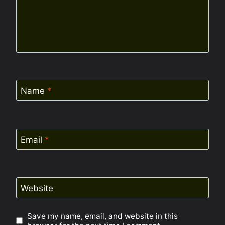
Name
*
Email
*
Website
Save my name, email, and website in this