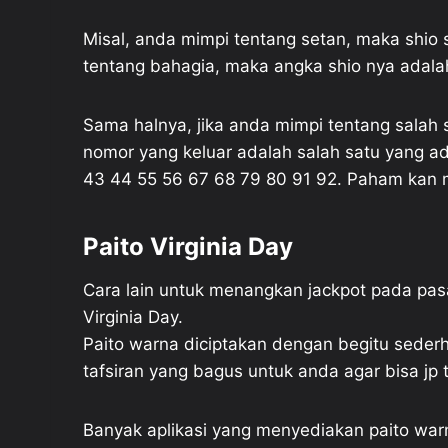
Misal, anda mimpi tentang setan, maka shio 
tentang bahagia, maka angka shio nya adala
Sama halnya, jika anda mimpi tentang salah
nomor yang keluar adalah salah satu yang ad
43 44 55 56 67 68 79 80 91 92. Paham kan
Paito Virginia Day
Cara lain untuk menangkan jackpot pada pasar
Virginia Day.
Paito warna diciptakan dengan begitu sede
tafsiran yang bagus untuk anda agar bisa jp t
Banyak aplikasi yang menyediakan paito war