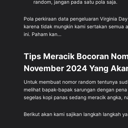
random, jangan pada satu pola saja.
Pola perkiraan data pengeluaran Virginia Da
karena tidak mungkin kami sertakan semua a
ini. Paham kan…
Tips Meracik Bocoran
Nomo
November 2024 Yang Akan
Untuk membuat nomor random tentunya suda
melihat bapak-bapak sarungan dengan pena d
segelas kopi panas sedang meracik angka, nah 
Berikut akan kami sajikan langkah langkah ya