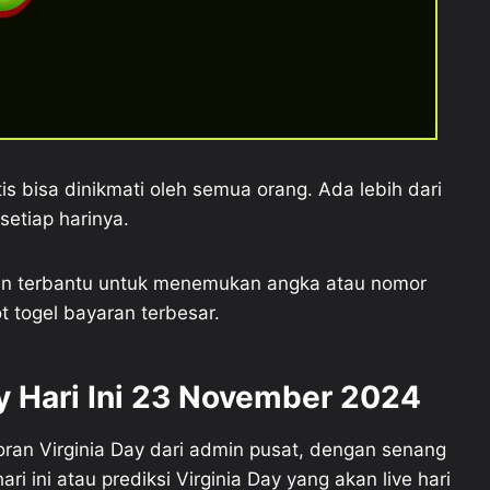
is bisa dinikmati oleh semua orang. Ada lebih dari
setiap harinya.
kan terbantu untuk menemukan angka atau nomor
 togel bayaran terbesar.
y Hari Ini 23 November 2024
ran Virginia Day dari admin pusat, dengan senang
ri ini atau prediksi Virginia Day yang akan live hari