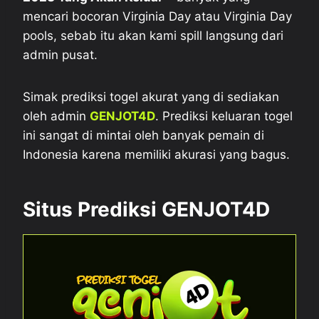
mencari bocoran Virginia Day atau Virginia Day
pools, sebab itu akan kami spill langsung dari
admin pusat.
Simak prediksi togel akurat yang di sediakan
oleh admin
GENJOT4D
. Prediksi keluaran togel
ini sangat di mintai oleh banyak pemain di
Indonesia karena memiliki akurasi yang bagus.
Situs Prediksi GENJOT4D