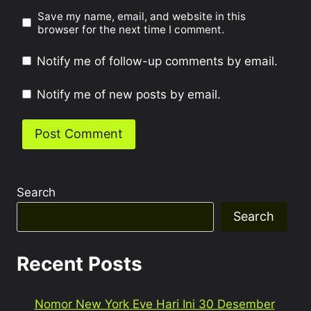
Save my name, email, and website in this
browser for the next time I comment.
Notify me of follow-up comments by email.
Notify me of new posts by email.
Search
Search
Recent Posts
Nomor New York Eve Hari Ini 30 Desember