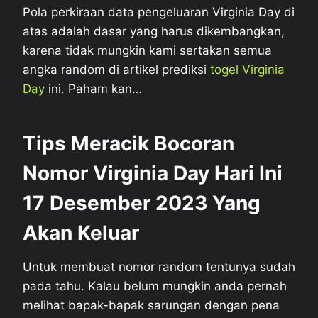
Pola perkiraan data pengeluaran Virginia Day di
atas adalah dasar yang harus dikembangkan,
karena tidak mungkin kami sertakan semua
angka random di artikel prediksi
togel Virginia
Day
ini. Paham kan…
Tips Meracik Bocoran
Nomor Virginia Day Hari Ini
17 Desember 2023 Yang
Akan Keluar
Untuk membuat nomor random tentunya sudah
pada tahu. Kalau belum mungkin anda pernah
melihat bapak-bapak sarungan dengan pena