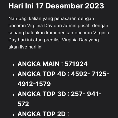
Hari Ini 17 Desember 2023
Nah bagi kalian yang penasaran dengan
bocoran Virginia Day dari admin pusat, dengan
senang hati akan kami berikan bocoran Virginia
Day hari ini atau prediksi Virginia Day yang
akan live hari ini
ANGKA MAIN : 571924
ANGKA TOP 4D : 4592- 7125-
4912-1579
ANGKA TOP 3D : 257- 941-
572
ANGKA TOP 2D :