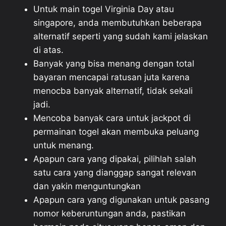
Untuk main togel Virginia Day atau
singapore, anda membutuhkan beberapa
alternatif seperti yang sudah kami jelaskan
di atas.
Banyak yang bisa menang dengan total
bayaran mencapai ratusan juta karena
menocba banyak alternatif, tidak sekali
jadi.
Mencoba banyak cara untuk jackpot di
permainan togel akan membuka peluang
untuk menang.
Apapun cara yang dipakai, pilihlah salah
satu cara yang dianggap sangat relevan
dan yakin menguntungkan
Apapun cara yang digunakan untuk pasang
nomor keberuntungan anda, pastikan