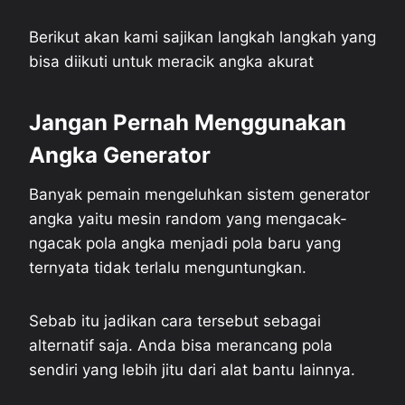
Berikut akan kami sajikan langkah langkah yang
bisa diikuti untuk meracik angka akurat
Jangan Pernah Menggunakan
Angka Generator
Banyak pemain mengeluhkan sistem generator
angka yaitu mesin random yang mengacak-
ngacak pola angka menjadi pola baru yang
ternyata tidak terlalu menguntungkan.
Sebab itu jadikan cara tersebut sebagai
alternatif saja. Anda bisa merancang pola
sendiri yang lebih jitu dari alat bantu lainnya.