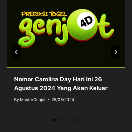
Nomor Carolina Day Hari Ini 26
Agustus 2024 Yang Akan Keluar
By
MasterGenjot
25/08/2024