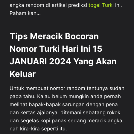
angka random di artikel prediksi
togel Turki
ini.
Paham kan…
Tips Meracik Bocoran
Nomor Turki Hari Ini 15
JANUARI 2024 Yang Akan
Keluar
Untuk membuat nomor random tentunya sudah
pada tahu. Kalau belum mungkin anda pernah
melihat bapak-bapak sarungan dengan pena
dan kertas ajaibnya, ditemani sebatang rokok
dan segelas kopi panas sedang meracik angka,
nah kira-kira seperti itu.