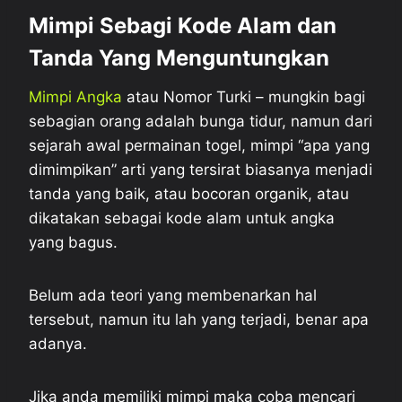
Mimpi Sebagi Kode Alam dan
Tanda Yang Menguntungkan
Mimpi Angka
atau Nomor Turki – mungkin bagi
sebagian orang adalah bunga tidur, namun dari
sejarah awal permainan togel, mimpi “apa yang
dimimpikan” arti yang tersirat biasanya menjadi
tanda yang baik, atau bocoran organik, atau
dikatakan sebagai kode alam untuk angka
yang bagus.
Belum ada teori yang membenarkan hal
tersebut, namun itu lah yang terjadi, benar apa
adanya.
Jika anda memiliki mimpi maka coba mencari