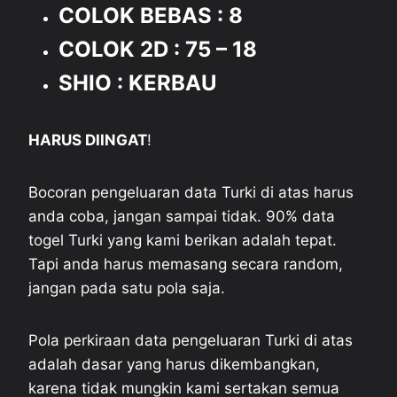
COLOK BEBAS : 8
COLOK 2D : 75 – 18
SHIO : KERBAU
HARUS DIINGAT
!
Bocoran pengeluaran data Turki di atas harus
anda coba, jangan sampai tidak. 90% data
togel Turki yang kami berikan adalah tepat.
Tapi anda harus memasang secara random,
jangan pada satu pola saja.
Pola perkiraan data pengeluaran Turki di atas
adalah dasar yang harus dikembangkan,
karena tidak mungkin kami sertakan semua