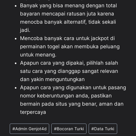
Banyak yang bisa menang dengan total
bayaran mencapai ratusan juta karena
menocba banyak alternatif, tidak sekali
jadi.
Mencoba banyak cara untuk jackpot di
permainan togel akan membuka peluang
untuk menang.
Apapun cara yang dipakai, pilihlah salah
satu cara yang dianggap sangat relevan
dan yakin menguntungkan
Apapun cara yang digunakan untuk pasang
nomor keberuntungan anda, pastikan
bermain pada situs yang benar, aman dan
terpercaya
Post
#
Admin Genjot4d
#
Bocoran Turki
#
Data Turki
Tags: