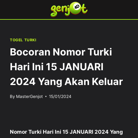
Skip
to
content
TOGEL TURKI
Bocoran Nomor Turki
Hari Ini 15 JANUARI
2024 Yang Akan Keluar
By
MasterGenjot
15/01/2024
Nomor Turki Hari Ini 15 JANUARI 2024 Yang