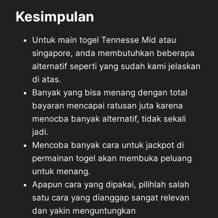
Kesimpulan
Untuk main togel Tennesse Mid atau
singapore, anda membutuhkan beberapa
alternatif seperti yang sudah kami jelaskan
di atas.
Banyak yang bisa menang dengan total
bayaran mencapai ratusan juta karena
menocba banyak alternatif, tidak sekali
jadi.
Mencoba banyak cara untuk jackpot di
permainan togel akan membuka peluang
untuk menang.
Apapun cara yang dipakai, pilihlah salah
satu cara yang dianggap sangat relevan
dan yakin menguntungkan