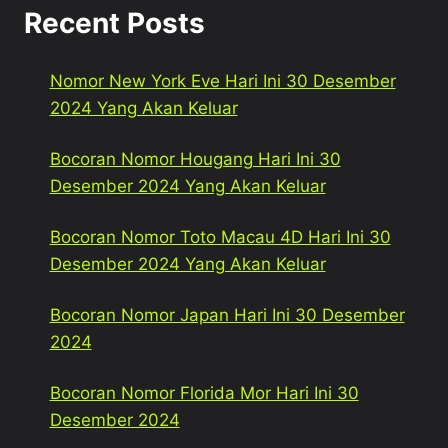
Recent Posts
Nomor New York Eve Hari Ini 30 Desember
2024 Yang Akan Keluar
Bocoran Nomor Hougang Hari Ini 30
Desember 2024 Yang Akan Keluar
Bocoran Nomor Toto Macau 4D Hari Ini 30
Desember 2024 Yang Akan Keluar
Bocoran Nomor Japan Hari Ini 30 Desember
2024
Bocoran Nomor Florida Mor Hari Ini 30
Desember 2024