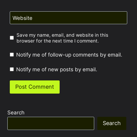
Website
Save my name, email, and website in this
browser for the next time I comment.
Notify me of follow-up comments by email.
Notify me of new posts by email.
Search
Search