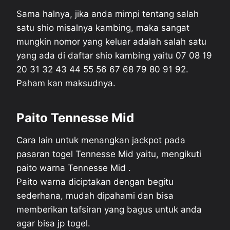
Sama halnya, jika anda mimpi tentang salah
satu shio misalnya kambing, maka sangat
mungkin nomor yang keluar adalah salah satu
yang ada di daftar shio kambing yaitu 07 08 19
20 31 32 43 44 55 56 67 68 79 80 91 92.
Paham kan maksudnya.
Paito Tennesse Mid
Cara lain untuk menangkan jackpot pada
pasaran togel Tennesse Mid yaitu, mengikuti
paito warna Tennesse Mid .
Paito warna diciptakan dengan begitu
sederhana, mudah dipahami dan bisa
memberikan tafsiran yang bagus untuk anda
agar bisa jp togel.