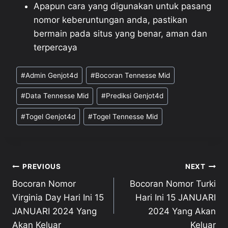
Apapun cara yang digunakan untuk pasang
nomor keberuntungan anda, pastikan
bermain pada situs yang benar, aman dan
terpercaya
Post
#
Admin Genjot4d
#
Bocoran Tennesse Mid
Tags:
#
Data Tennesse Mid
#
Prediksi Genjot4d
#
Togel Genjot4d
#
Togel Tennesse Mid
Post
PREVIOUS
NEXT
Bocoran Nomor
Bocoran Nomor Turki
navigation
Virginia Day Hari Ini 15
Hari Ini 15 JANUARI
JANUARI 2024 Yang
2024 Yang Akan
Akan Keluar
Keluar