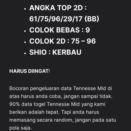
ANGKA TOP 2D :
61/75/96/29/17 (BB)
COLOK BEBAS : 9
COLOK 2D : 75 – 96
SHIO : KERBAU
HARUS DIINGAT
!
Bocoran pengeluaran data Tennesse Mid di
atas harus anda coba, jangan sampai tidak.
90% data togel Tennesse Mid yang kami
berikan adalah tepat. Tapi anda harus
memasang secara random, jangan pada satu
pola saja.