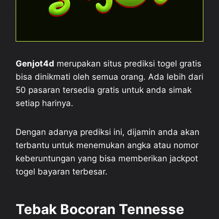
Genjot4d
merupakan situs prediksi togel gratis
bisa dinikmati oleh semua orang. Ada lebih dari
50 pasaran tersedia gratis untuk anda simak
setiap harinya.
Dengan adanya prediksi ini, dijamin anda akan
terbantu untuk menemukan angka atau nomor
keberuntungan yang bisa memberikan jackpot
togel bayaran terbesar.
Tebak Bocoran Tennesse