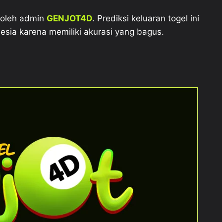
n oleh admin
GENJOT4D
. Prediksi keluaran togel ini
esia karena memiliki akurasi yang bagus.