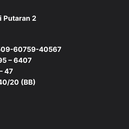
i Putaran 2
509-60759-40567
95 – 6407
– 47
40/20 (BB)