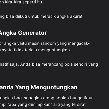
kira-kira seperti itu.
ng bisa diikuti untuk meracik angka akurat
Angka Generator
or angka yaitu mesin random yang mengacak-
rnyata tidak terlalu menguntungkan.
rnatif saja. Anda bisa merancang pola sendiri yang
Tanda Yang Menguntungkan
ngkin bagi sebagian orang adalah bunga tidur,
pi “apa yang dimimpikan” arti yang tersirat