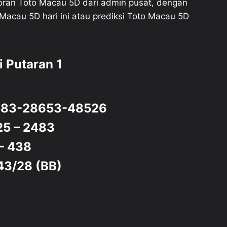
oran Toto Macau 5D dari admin pusat, dengan
Macau 5D hari ini atau prediksi Toto Macau 5D
i Putaran 1
583-28653-48526
25 – 2483
– 438
43/28 (BB)