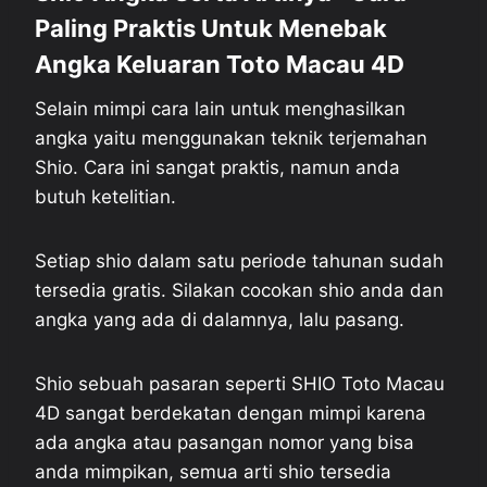
Paling Praktis Untuk Menebak
Angka Keluaran Toto Macau 4D
Selain mimpi cara lain untuk menghasilkan
angka yaitu menggunakan teknik terjemahan
Shio. Cara ini sangat praktis, namun anda
butuh ketelitian.
Setiap shio dalam satu periode tahunan sudah
tersedia gratis. Silakan cocokan shio anda dan
angka yang ada di dalamnya, lalu pasang.
Shio sebuah pasaran seperti SHIO Toto Macau
4D sangat berdekatan dengan mimpi karena
ada angka atau pasangan nomor yang bisa
anda mimpikan, semua arti shio tersedia