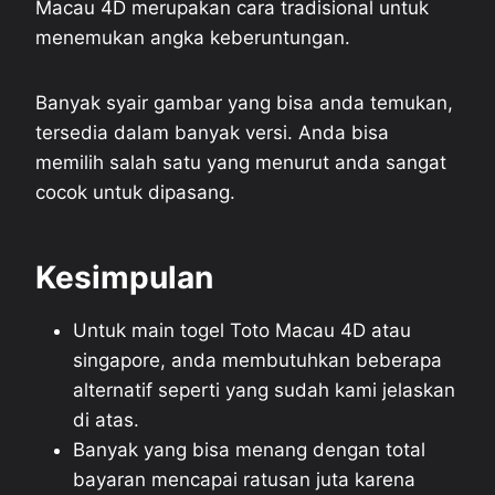
Macau 4D merupakan cara tradisional untuk
menemukan angka keberuntungan.
Banyak syair gambar yang bisa anda temukan,
tersedia dalam banyak versi. Anda bisa
memilih salah satu yang menurut anda sangat
cocok untuk dipasang.
Kesimpulan
Untuk main togel Toto Macau 4D atau
singapore, anda membutuhkan beberapa
alternatif seperti yang sudah kami jelaskan
di atas.
Banyak yang bisa menang dengan total
bayaran mencapai ratusan juta karena