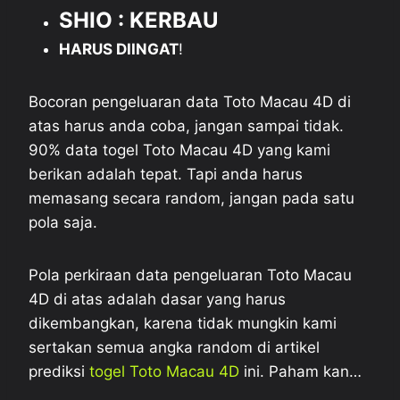
SHIO : KERBAU
HARUS DIINGAT
!
Bocoran pengeluaran data Toto Macau 4D di
atas harus anda coba, jangan sampai tidak.
90% data togel Toto Macau 4D yang kami
berikan adalah tepat. Tapi anda harus
memasang secara random, jangan pada satu
pola saja.
Pola perkiraan data pengeluaran Toto Macau
4D di atas adalah dasar yang harus
dikembangkan, karena tidak mungkin kami
sertakan semua angka random di artikel
prediksi
togel Toto Macau 4D
ini. Paham kan…