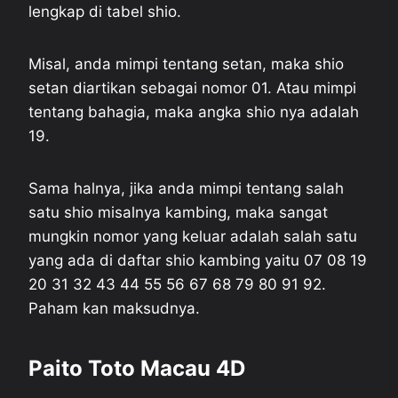
lengkap di tabel shio.
Misal, anda mimpi tentang setan, maka shio
setan diartikan sebagai nomor 01. Atau mimpi
tentang bahagia, maka angka shio nya adalah
19.
Sama halnya, jika anda mimpi tentang salah
satu shio misalnya kambing, maka sangat
mungkin nomor yang keluar adalah salah satu
yang ada di daftar shio kambing yaitu 07 08 19
20 31 32 43 44 55 56 67 68 79 80 91 92.
Paham kan maksudnya.
Paito Toto Macau 4D