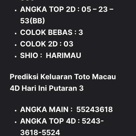
ANGKA TOP 2D : 05 – 23 –
53(BB)
COLOK BEBAS : 3
COLOK 2D : 03
SHIO : HARIMAU
Prediksi Keluaran Toto Macau
4D Hari Ini Putaran 3
ANGKA MAIN : 55243618
ANGKA TOP 4D : 5243-
3618-5524