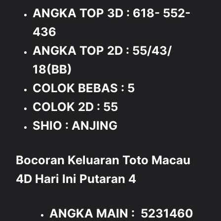
ANGKA TOP 3D : 618- 552-
436
ANGKA TOP 2D : 55/43/
18(BB)
COLOK BEBAS : 5
COLOK 2D : 55
SHIO : ANJING
Bocoran Keluaran Toto Macau
4D Hari Ini Putaran 4
ANGKA MAIN : 5231460