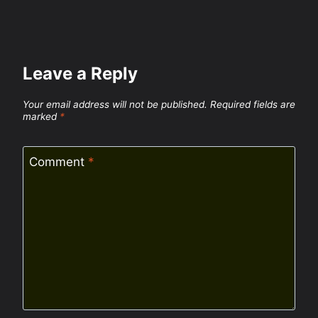
Leave a Reply
Your email address will not be published.
Required fields are
marked
*
Comment
*