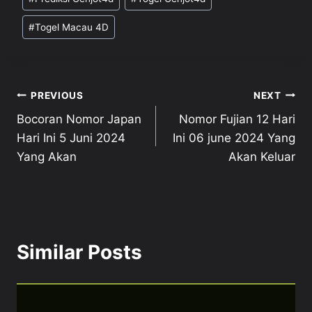
#
Togel Macau 4D
Post
PREVIOUS
NEXT
Bocoran Nomor Japan
Nomor Fujian 12 Hari
navigation
Hari Ini 5 Juni 2024
Ini 06 june 2024 Yang
Yang Akan
Akan Keluar
Similar Posts