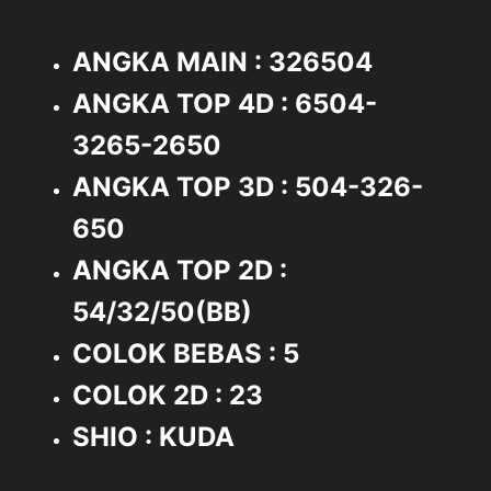
ANGKA MAIN : 326504
ANGKA TOP 4D : 6504-
3265-2650
ANGKA TOP 3D : 504-326-
650
ANGKA TOP 2D :
54/32
/50(BB)
COLOK BEBAS : 5
COLOK 2D : 23
SHIO : KUDA