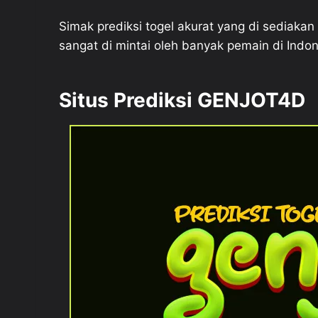
Simak prediksi togel akurat yang di sediaka
sangat di mintai oleh banyak pemain di Indon
Situs Prediksi GENJOT4D