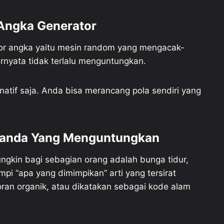
Angka Generator
or angka yaitu mesin random yang mengacak-
rnyata tidak terlalu menguntungkan.
rnatif saja. Anda bisa merancang pola sendiri yang
Tanda Yang Menguntungkan
gkin bagi sebagian orang adalah bunga tidur,
pi “apa yang dimimpikan” arti yang tersirat
ran organik, atau dikatakan sebagai kode alam