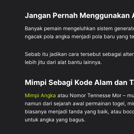
Jangan Pernah Menggunakan 
Banyak pemain mengeluhkan sistem generat
ngacak pola angka menjadi pola baru yang te
Sebab itu jadikan cara tersebut sebagai alte
lebih jitu dari alat bantu lainnya.
Mimpi Sebagi Kode Alam dan 
Mimpi Angka
atau Nomor Tennesse Mor – mun
namun dari sejarah awal permainan togel, mim
biasanya menjadi tanda yang baik, atau boco
untuk angka yang bagus.