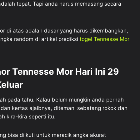
adalah tepat. Tapi anda harus memasang secara
or di atas adalah dasar yang harus dikembangkan,
ngka random di artikel prediksi
togel Tennesse Mor
r Tennesse Mor Hari Ini 29
eluar
h pada tahu. Kalau belum mungkin anda pernah
an kertas ajaibnya, ditemani sebatang rokok dan
kira-kira seperti itu.
ng bisa diikuti untuk meracik angka akurat