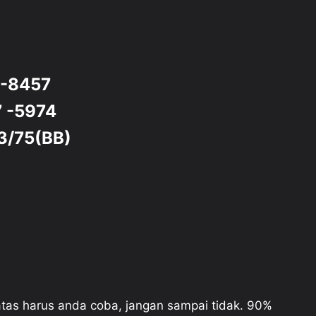
4-8457
 -5974
3/75(BB)
tas harus anda coba, jangan sampai tidak. 90%