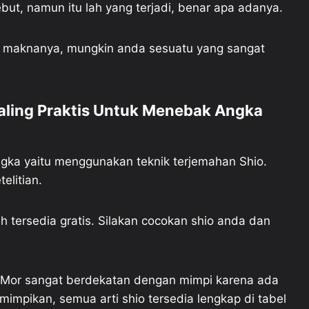
ut, namun itu lah yang terjadi, benar apa adanya.
i maknanya, mungkin anda sesuatu yang sangat
Paling Praktis Untuk Menebak Angka
ngka yaitu menggunakan teknik terjemahan Shio.
elitian.
h tersedia gratis. Silakan cocokan shio anda dan
 Mor sangat berdekatan dengan mimpi karena ada
mpikan, semua arti shio tersedia lengkap di tabel