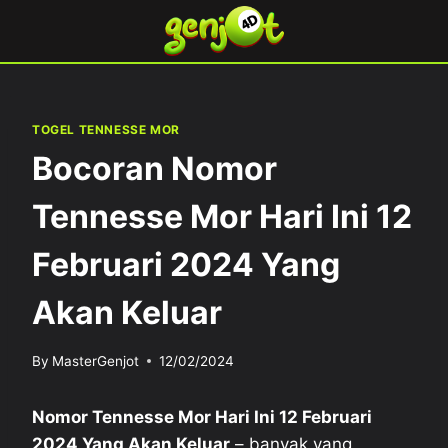
Skip
to
content
TOGEL TENNESSE MOR
Bocoran Nomor
Tennesse Mor Hari Ini 12
Februari 2024 Yang
Akan Keluar
By
MasterGenjot
12/02/2024
Nomor Tennesse Mor Hari Ini 12 Februari
2024 Yang Akan Keluar
– banyak yang