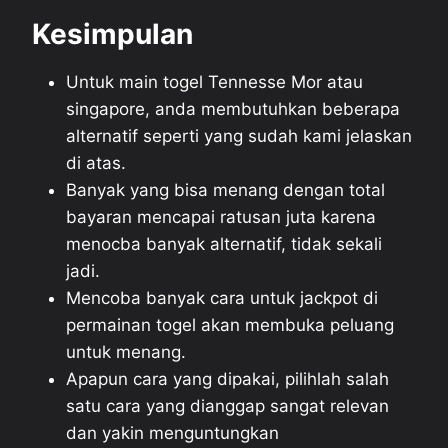
Kesimpulan
Untuk main togel Tennesse Mor atau
singapore, anda membutuhkan beberapa
alternatif seperti yang sudah kami jelaskan
di atas.
Banyak yang bisa menang dengan total
bayaran mencapai ratusan juta karena
menocba banyak alternatif, tidak sekali
jadi.
Mencoba banyak cara untuk jackpot di
permainan togel akan membuka peluang
untuk menang.
Apapun cara yang dipakai, pilihlah salah
satu cara yang dianggap sangat relevan
dan yakin menguntungkan