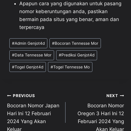
Apapun cara yang digunakan untuk pasang
nomor keberuntungan anda, pastikan
bermain pada situs yang benar, aman dan
terpercaya
Post
#
Admin Genjot4d
#
Bocoran Tennesse Mor
Tags:
#
Data Tennesse Mor
#
Prediksi Genjot4d
#
Togel Genjot4d
#
Togel Tennesse Mo
Post
PREVIOUS
NEXT
Bocoran Nomor Japan
Bocoran Nomor
navigation
Hari Ini 12 Februari
Oregon 3 Hari Ini 12
2024 Yang Akan
Februari 2024 Yang
Keluar
Akan Keluar