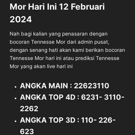
Mor Hari Ini 12 Februari
2024
Nah bagi kalian yang penasaran dengan
bocoran Tennesse Mor dari admin pusat,
dengan senang hati akan kami berikan bocoran
Tennesse Mor hari ini atau prediksi Tennesse
Mor yang akan live hari ini
ANGKA MAIN : 22623110
ANGKA TOP 4D : 6231- 3110-
2262
ANGKA TOP 3D : 110- 226-
623