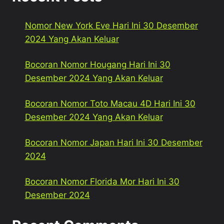
Nomor New York Eve Hari Ini 30 Desember
2024 Yang Akan Keluar
Bocoran Nomor Hougang Hari Ini 30
Desember 2024 Yang Akan Keluar
Bocoran Nomor Toto Macau 4D Hari Ini 30
Desember 2024 Yang Akan Keluar
Bocoran Nomor Japan Hari Ini 30 Desember
2024
Bocoran Nomor Florida Mor Hari Ini 30
Desember 2024