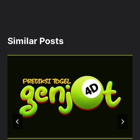
Similar Posts