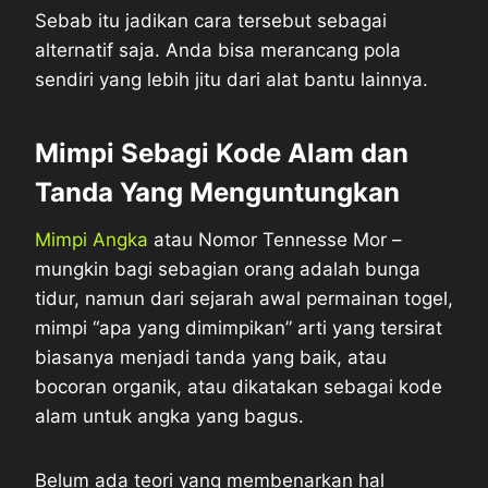
Sebab itu jadikan cara tersebut sebagai
alternatif saja. Anda bisa merancang pola
sendiri yang lebih jitu dari alat bantu lainnya.
Mimpi Sebagi Kode Alam dan
Tanda Yang Menguntungkan
Mimpi Angka
atau Nomor Tennesse Mor –
mungkin bagi sebagian orang adalah bunga
tidur, namun dari sejarah awal permainan togel,
mimpi “apa yang dimimpikan” arti yang tersirat
biasanya menjadi tanda yang baik, atau
bocoran organik, atau dikatakan sebagai kode
alam untuk angka yang bagus.
Belum ada teori yang membenarkan hal