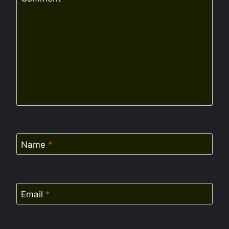
Name
*
Email
*