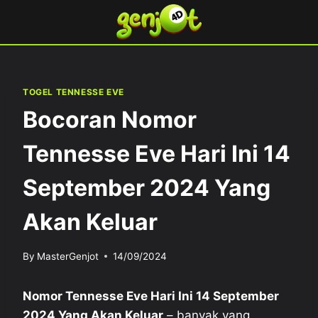
Skip
to
content
TOGEL TENNESSE EVE
Bocoran Nomor
Tennesse Eve Hari Ini 14
September 2024 Yang
Akan Keluar
By
MasterGenjot
14/09/2024
Nomor Tennesse Eve Hari Ini 14 September
2024 Yang Akan Keluar
– banyak yang