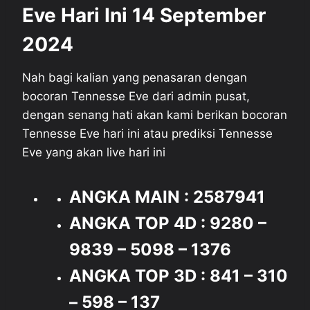
Eve Hari Ini 14 September
2024
Nah bagi kalian yang penasaran dengan
bocoran Tennesse Eve dari admin pusat,
dengan senang hati akan kami berikan bocoran
Tennesse Eve hari ini atau prediksi Tennesse
Eve yang akan live hari ini
ANGKA MAIN :
2587941
ANGKA TOP 4D :
9280 –
9839 – 5098 – 1376
ANGKA TOP 3D :
841 – 310
– 598 – 137