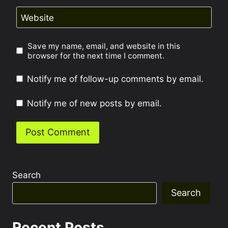
Website
Save my name, email, and website in this
browser for the next time I comment.
Notify me of follow-up comments by email.
Notify me of new posts by email.
Search
Search
Recent Posts