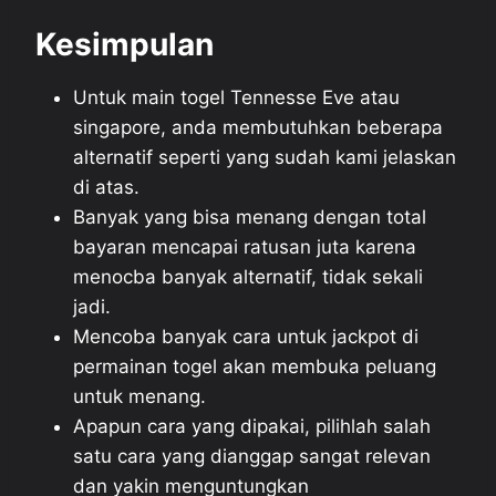
Kesimpulan
Untuk main togel Tennesse Eve atau
singapore, anda membutuhkan beberapa
alternatif seperti yang sudah kami jelaskan
di atas.
Banyak yang bisa menang dengan total
bayaran mencapai ratusan juta karena
menocba banyak alternatif, tidak sekali
jadi.
Mencoba banyak cara untuk jackpot di
permainan togel akan membuka peluang
untuk menang.
Apapun cara yang dipakai, pilihlah salah
satu cara yang dianggap sangat relevan
dan yakin menguntungkan