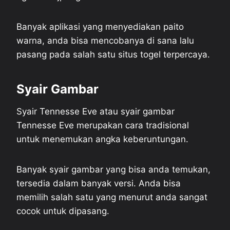
Banyak aplikasi yang menyediakan paito
warna, anda bisa mencobanya di sana lalu
pasang pada salah satu situs togel terpercaya.
Syair Gambar
Syair Tennesse Eve atau syair gambar
Tennesse Eve merupakan cara tradisional
untuk menemukan angka keberuntungan.
Banyak syair gambar yang bisa anda temukan,
tersedia dalam banyak versi. Anda bisa
memilih salah satu yang menurut anda sangat
cocok untuk dipasang.