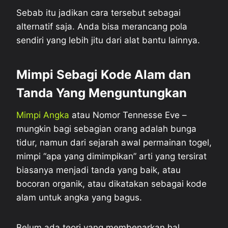
Sebab itu jadikan cara tersebut sebagai
alternatif saja. Anda bisa merancang pola
sendiri yang lebih jitu dari alat bantu lainnya.
Mimpi Sebagi Kode Alam dan
Tanda Yang Menguntungkan
Mimpi Angka
atau Nomor Tennesse Eve –
mungkin bagi sebagian orang adalah bunga
tidur, namun dari sejarah awal permainan togel,
mimpi “apa yang dimimpikan” arti yang tersirat
biasanya menjadi tanda yang baik, atau
bocoran organik, atau dikatakan sebagai kode
alam untuk angka yang bagus.
Belum ada teori yang membenarkan hal