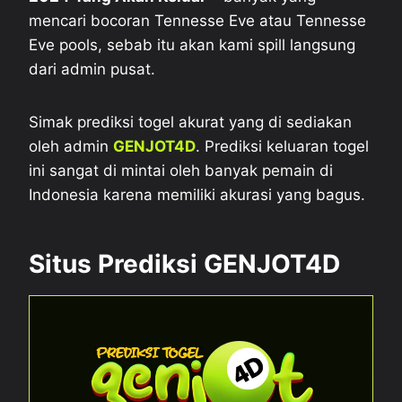
mencari bocoran Tennesse Eve atau Tennesse
Eve pools, sebab itu akan kami spill langsung
dari admin pusat.
Simak prediksi togel akurat yang di sediakan
oleh admin
GENJOT4D
. Prediksi keluaran togel
ini sangat di mintai oleh banyak pemain di
Indonesia karena memiliki akurasi yang bagus.
Situs Prediksi GENJOT4D