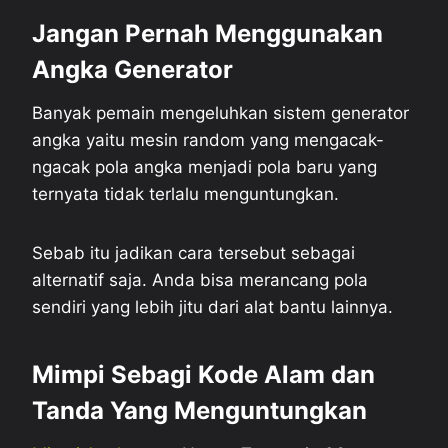
Jangan Pernah Menggunakan
Angka Generator
Banyak pemain mengeluhkan sistem generator
angka yaitu mesin random yang mengacak-
ngacak pola angka menjadi pola baru yang
ternyata tidak terlalu menguntungkan.
Sebab itu jadikan cara tersebut sebagai
alternatif saja. Anda bisa merancang pola
sendiri yang lebih jitu dari alat bantu lainnya.
Mimpi Sebagi Kode Alam dan
Tanda Yang Menguntungkan