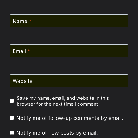
Name
*
Email
*
Website
Save my name, email, and website in this
browser for the next time I comment.
Notify me of follow-up comments by email.
Notify me of new posts by email.