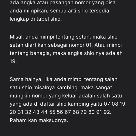
ada angka atau pasangan nomor yang bisa
anda mimpikan, semua arti shio tersedia
lengkap di tabel shio.
Misal, anda mimpi tentang setan, maka shio
setan diartikan sebagai nomor 01. Atau mimpi
tentang bahagia, maka angka shio nya adalah
19.
Sama halnya, jika anda mimpi tentang salah
satu shio misalnya kambing, maka sangat
mungkin nomor yang keluar adalah salah satu
yang ada di daftar shio kambing yaitu 07 08 19
20 31 32 43 44 55 56 67 68 79 80 91 92.
Paham kan maksudnya.