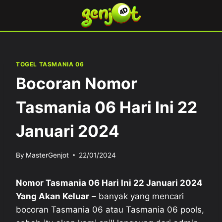
Skip
to
content
TOGEL TASMANIA 06
Bocoran Nomor
Tasmania 06 Hari Ini 22
Januari 2024
By
MasterGenjot
22/01/2024
Nomor Tasmania 06 Hari Ini 22 Januari 2024
Yang Akan Keluar
– banyak yang mencari
bocoran Tasmania 06 atau Tasmania 06 pools,