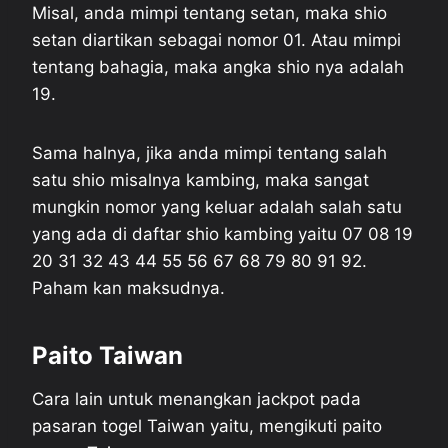
Misal, anda mimpi tentang setan, maka shio
setan diartikan sebagai nomor 01. Atau mimpi
tentang bahagia, maka angka shio nya adalah
19.
Sama halnya, jika anda mimpi tentang salah
satu shio misalnya kambing, maka sangat
mungkin nomor yang keluar adalah salah satu
yang ada di daftar shio kambing yaitu 07 08 19
20 31 32 43 44 55 56 67 68 79 80 91 92.
Paham kan maksudnya.
Paito Taiwan
Cara lain untuk menangkan jackpot pada
pasaran togel Taiwan yaitu, mengikuti paito