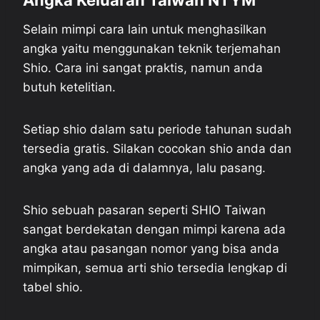
Angka Keluaran Taiwan NTYM
Selain mimpi cara lain untuk menghasilkan
angka yaitu menggunakan teknik terjemahan
Shio. Cara ini sangat praktis, namun anda
butuh ketelitian.
Setiap shio dalam satu periode tahunan sudah
tersedia gratis. Silakan cocokan shio anda dan
angka yang ada di dalamnya, lalu pasang.
Shio sebuah pasaran seperti SHIO Taiwan
sangat berdekatan dengan mimpi karena ada
angka atau pasangan nomor yang bisa anda
mimpikan, semua arti shio tersedia lengkap di
tabel shio.