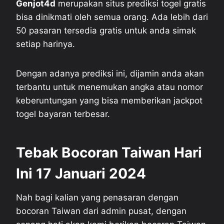
Genjot4d
merupakan situs prediksi togel gratis
bisa dinikmati oleh semua orang. Ada lebih dari
50 pasaran tersedia gratis untuk anda simak
setiap harinya.
Dengan adanya prediksi ini, dijamin anda akan
terbantu untuk menemukan angka atau nomor
keberuntungan yang bisa memberikan jackpot
togel bayaran terbesar.
Tebak Bocoran Taiwan Hari
Ini 17 Januari 2024
Nah bagi kalian yang penasaran dengan
bocoran Taiwan dari admin pusat, dengan