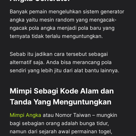
Banyak pemain mengeluhkan sistem generator
angka yaitu mesin random yang mengacak-
ngacak pola angka menjadi pola baru yang
ternyata tidak terlalu menguntungkan.
Sebab itu jadikan cara tersebut sebagai
alternatif saja. Anda bisa merancang pola
sendiri yang lebih jitu dari alat bantu lainnya.
Mimpi Sebagi Kode Alam dan
Tanda Yang Menguntungkan
Mimpi Angka
atau Nomor Taiwan – mungkin
bagi sebagian orang adalah bunga tidur,
namun dari sejarah awal permainan togel,