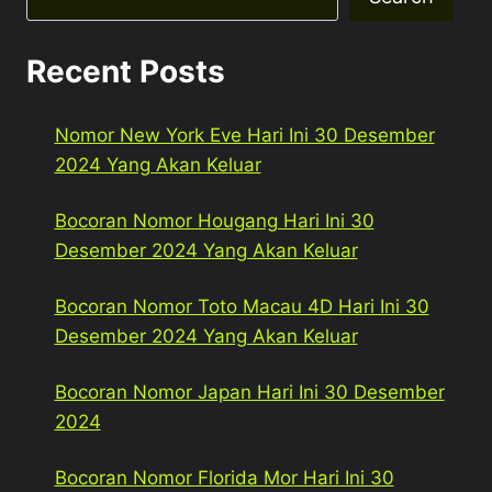
Recent Posts
Nomor New York Eve Hari Ini 30 Desember
2024 Yang Akan Keluar
Bocoran Nomor Hougang Hari Ini 30
Desember 2024 Yang Akan Keluar
Bocoran Nomor Toto Macau 4D Hari Ini 30
Desember 2024 Yang Akan Keluar
Bocoran Nomor Japan Hari Ini 30 Desember
2024
Bocoran Nomor Florida Mor Hari Ini 30