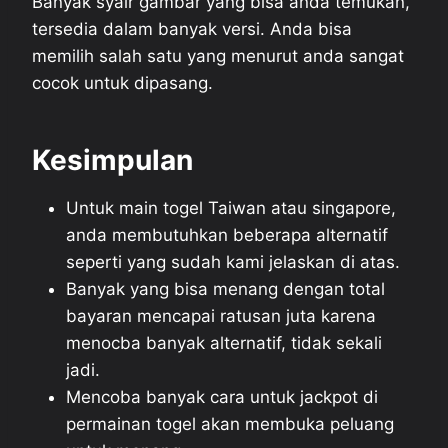
Banyak syair gambar yang bisa anda temukan,
tersedia dalam banyak versi. Anda bisa
memilih salah satu yang menurut anda sangat
cocok untuk dipasang.
Kesimpulan
Untuk main togel Taiwan atau singapore,
anda membutuhkan beberapa alternatif
seperti yang sudah kami jelaskan di atas.
Banyak yang bisa menang dengan total
bayaran mencapai ratusan juta karena
menocba banyak alternatif, tidak sekali
jadi.
Mencoba banyak cara untuk jackpot di
permainan togel akan membuka peluang