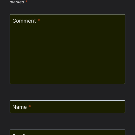
marked
*
Comment
*
Name
*