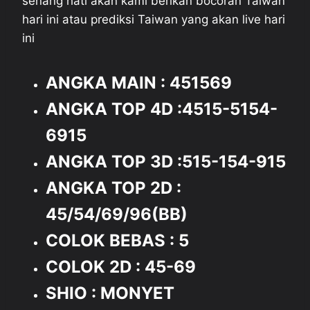
senang hati akan kami berikan bocoran Taiwan
hari ini atau prediksi Taiwan yang akan live hari
ini
ANGKA MAIN : 451569
ANGKA TOP 4D :4515-5154-
6915
ANGKA TOP 3D :515-154-915
ANGKA TOP 2D :
45/54/69/96
(BB)
COLOK BEBAS : 5
COLOK 2D : 45-69
SHIO : MONYET