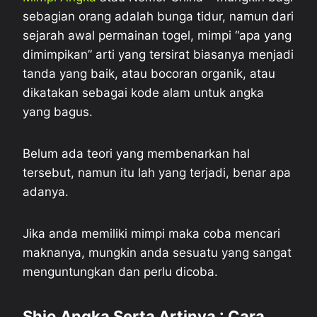
sebagian orang adalah bunga tidur, namun dari
sejarah awal permainan togel, mimpi “apa yang
dimimpikan” arti yang tersirat biasanya menjadi
tanda yang baik, atau bocoran organik, atau
dikatakan sebagai kode alam untuk angka
yang bagus.
Belum ada teori yang membenarkan hal
tersebut, namun itu lah yang terjadi, benar apa
adanya.
Jika anda memiliki mimpi maka coba mencari
maknanya, mungkin anda sesuatu yang sangat
menguntungkan dan perlu dicoba.
Shio Angka Serta Artinya : Cara