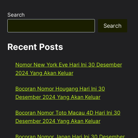
Search
Search
Recent Posts
Nomor New York Eve Hari Ini 30 Desember
2024 Yang Akan Keluar
Bocoran Nomor Hougang Hari Ini 30
Desember 2024 Yang Akan Keluar
Bocoran Nomor Toto Macau 4D Hari Ini 30
Desember 2024 Yang Akan Keluar
Bocoran Nomor Japan Hari Ini 30 Desember