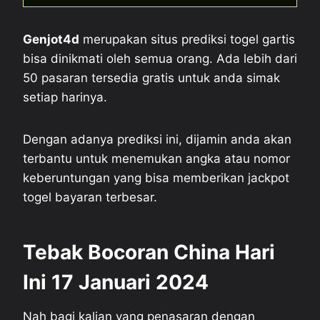
Genjot4d
merupakan situs prediksi togel gartis
bisa dinikmati oleh semua orang. Ada lebih dari
50 pasaran tersedia gratis untuk anda simak
setiap harinya.
Dengan adanya prediksi ini, dijamin anda akan
terbantu untuk menemukan angka atau nomor
keberuntungan yang bisa memberikan jackpot
togel bayaran terbesar.
Tebak Bocoran China Hari
Ini 17 Januari 2024
Nah bagi kalian yang penasaran dengan