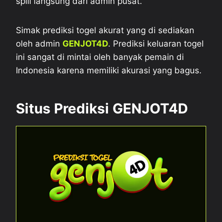
spill langsung dari admin pusat.
Simak prediksi togel akurat yang di sediakan
oleh admin
GENJOT4D
. Prediksi keluaran togel
ini sangat di mintai oleh banyak pemain di
Indonesia karena memiliki akurasi yang bagus.
Situs Prediksi GENJOT4D