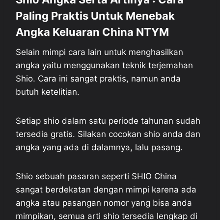
Paling Praktis Untuk Menebak
Angka Keluaran China NTYM
Selain mimpi cara lain untuk menghasilkan
angka yaitu menggunakan teknik terjemahan
Shio. Cara ini sangat praktis, namun anda
butuh ketelitian.
Setiap shio dalam satu periode tahunan sudah
tersedia gratis. Silakan cocokan shio anda dan
angka yang ada di dalamnya, lalu pasang.
Shio sebuah pasaran seperti SHIO China
sangat berdekatan dengan mimpi karena ada
angka atau pasangan nomor yang bisa anda
mimpikan, semua arti shio tersedia lengkap di