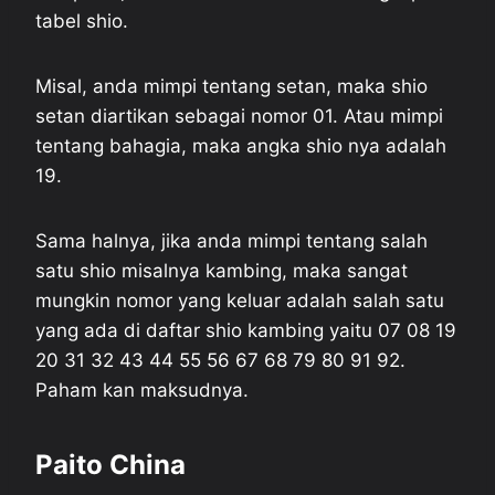
tabel shio.
Misal, anda mimpi tentang setan, maka shio
setan diartikan sebagai nomor 01. Atau mimpi
tentang bahagia, maka angka shio nya adalah
19.
Sama halnya, jika anda mimpi tentang salah
satu shio misalnya kambing, maka sangat
mungkin nomor yang keluar adalah salah satu
yang ada di daftar shio kambing yaitu 07 08 19
20 31 32 43 44 55 56 67 68 79 80 91 92.
Paham kan maksudnya.
Paito China