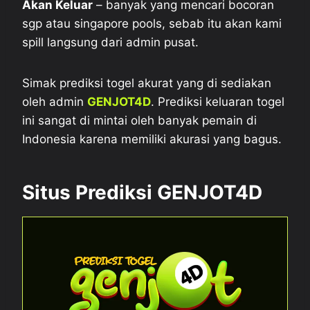
Akan Keluar
– banyak yang mencari bocoran
sgp atau singapore pools, sebab itu akan kami
spill langsung dari admin pusat.
Simak prediksi togel akurat yang di sediakan
oleh admin
GENJOT4D
. Prediksi keluaran togel
ini sangat di mintai oleh banyak pemain di
Indonesia karena memiliki akurasi yang bagus.
Situs Prediksi GENJOT4D