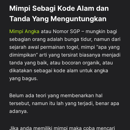
Mimpi Sebagi Kode Alam dan
Tanda Yang Menguntungkan
Mimpi Angka
atau Nomor SGP – mungkin bagi
sebagian orang adalah bunga tidur, namun dari
sejarah awal permainan togel, mimpi “apa yang
dimimpikan” arti yang tersirat biasanya menjadi
tanda yang baik, atau bocoran organik, atau
dikatakan sebagai kode alam untuk angka
yang bagus.
Belum ada teori yang membenarkan hal
tersebut, namun itu lah yang terjadi, benar apa
adanya.
Jika anda memiliki mimpi maka coba mencari