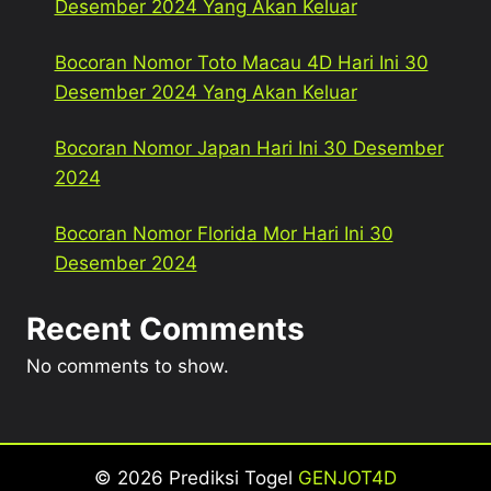
Desember 2024 Yang Akan Keluar
Bocoran Nomor Toto Macau 4D Hari Ini 30
Desember 2024 Yang Akan Keluar
Bocoran Nomor Japan Hari Ini 30 Desember
2024
Bocoran Nomor Florida Mor Hari Ini 30
Desember 2024
Recent Comments
No comments to show.
© 2026 Prediksi Togel
GENJOT4D