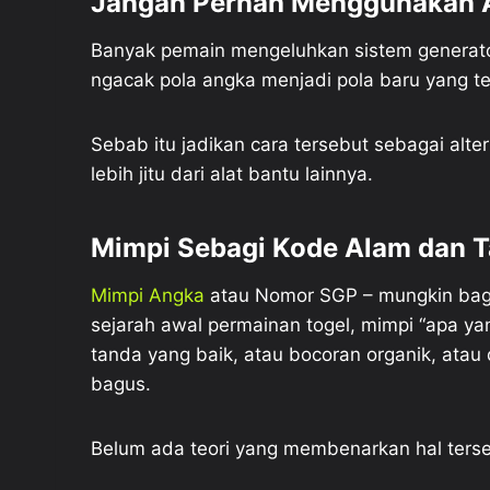
Jangan Pernah Menggunakan 
Banyak pemain mengeluhkan sistem generat
ngacak pola angka menjadi pola baru yang te
Sebab itu jadikan cara tersebut sebagai alte
lebih jitu dari alat bantu lainnya.
Mimpi Sebagi Kode Alam dan 
Mimpi Angka
atau Nomor SGP – mungkin bagi
sejarah awal permainan togel, mimpi “apa yan
tanda yang baik, atau bocoran organik, ata
bagus.
Belum ada teori yang membenarkan hal terseb