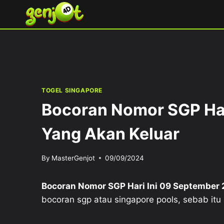
Skip
to
content
TOGEL SINGAPORE
Bocoran Nomor SGP Har
Yang Akan Keluar
By
MasterGenjot
09/09/2024
Bocoran Nomor SGP Hari Ini 09 September
bocoran sgp atau singapore pools, sebab itu 