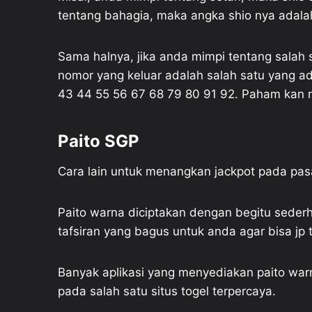
tentang bahagia, maka angka shio nya adala
Sama halnya, jika anda mimpi tentang salah
nomor yang keluar adalah salah satu yang ad
43 44 55 56 67 68 79 80 91 92. Paham kan
Paito SGP
Cara lain untuk menangkan jackpot pada pasa
Paito warna diciptakan dengan begitu sede
tafsiran yang bagus untuk anda agar bisa jp t
Banyak aplikasi yang menyediakan paito war
pada salah satu situs togel terpercaya.