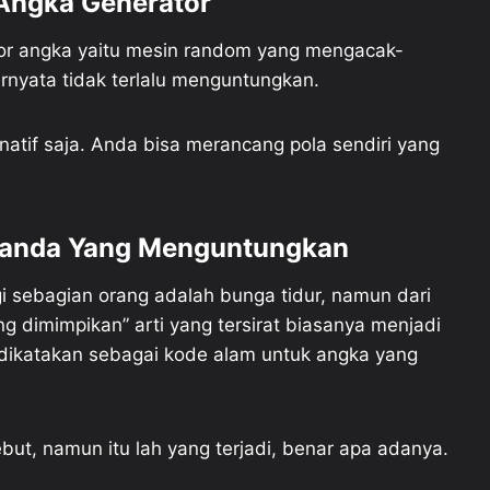
Angka Generator
or angka yaitu mesin random yang mengacak-
rnyata tidak terlalu menguntungkan.
rnatif saja. Anda bisa merancang pola sendiri yang
Tanda Yang Menguntungkan
 sebagian orang adalah bunga tidur, namun dari
g dimimpikan” arti yang tersirat biasanya menjadi
u dikatakan sebagai kode alam untuk angka yang
ut, namun itu lah yang terjadi, benar apa adanya.