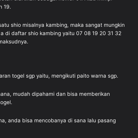
h 19.
 satu shio misalnya kambing, maka sangat mungkin
a di daftar shio kambing yaitu 07 08 19 20 31 32
 maksudnya.
ran togel sgp yaitu, mengikuti paito warna sgp.
rhana, mudah dipahami dan bisa memberikan
ogel.
na, anda bisa mencobanya di sana lalu pasang