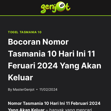
Skip
to
content
TOGEL TASMANIA 10
Bocoran Nomor
Tasmania 10 Hari Ini 11
Feruari 2024 Yang Akan
Keluar
By
MasterGenjot
11/02/2024
Nomor Tasmania 10 Hari Ini 11 Februari 2024
Yang Akan Keluar
– banyak yang mencari