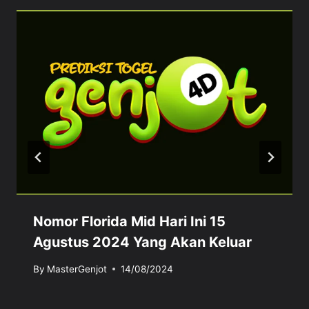
Nomor Florida Mid Hari Ini 15
Agustus 2024 Yang Akan Keluar
By
MasterGenjot
14/08/2024