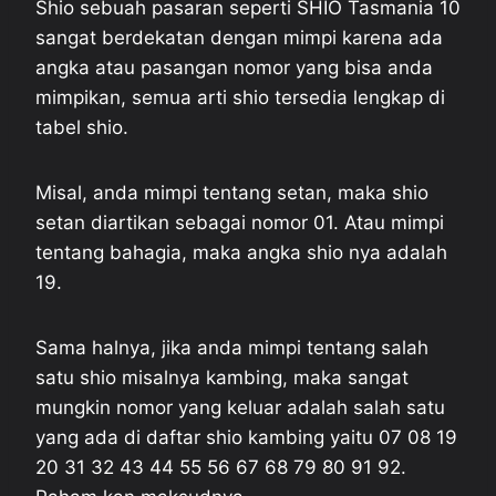
Shio sebuah pasaran seperti SHIO Tasmania 10
sangat berdekatan dengan mimpi karena ada
angka atau pasangan nomor yang bisa anda
mimpikan, semua arti shio tersedia lengkap di
tabel shio.
Misal, anda mimpi tentang setan, maka shio
setan diartikan sebagai nomor 01. Atau mimpi
tentang bahagia, maka angka shio nya adalah
19.
Sama halnya, jika anda mimpi tentang salah
satu shio misalnya kambing, maka sangat
mungkin nomor yang keluar adalah salah satu
yang ada di daftar shio kambing yaitu 07 08 19
20 31 32 43 44 55 56 67 68 79 80 91 92.