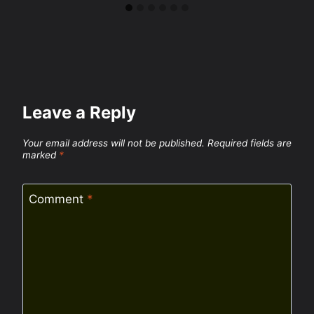
Leave a Reply
Your email address will not be published.
Required fields are
marked
*
Comment
*