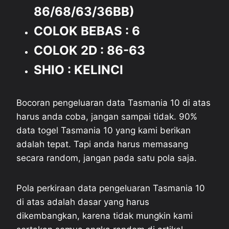
86/68/63/36BB)
COLOK BEBAS : 6
COLOK 2D : 86-63
SHIO : KELINCI
Bocoran pengeluaran data Tasmania 10 di atas
harus anda coba, jangan sampai tidak. 90%
data togel Tasmania 10 yang kami berikan
adalah tepat. Tapi anda harus memasang
secara random, jangan pada satu pola saja.
Pola perkiraan data pengeluaran Tasmania 10
di atas adalah dasar yang harus
dikembangkan, karena tidak mungkin kami