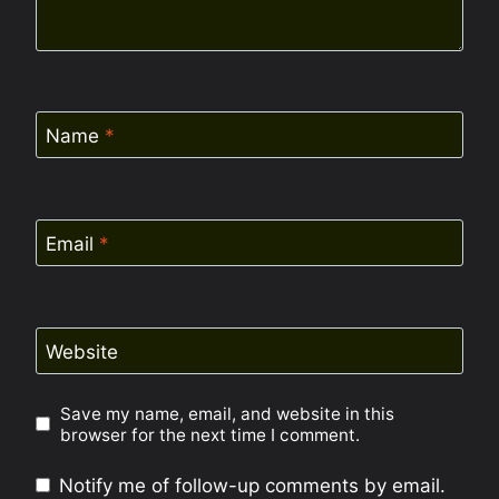
Name
*
Email
*
Website
Save my name, email, and website in this
browser for the next time I comment.
Notify me of follow-up comments by email.