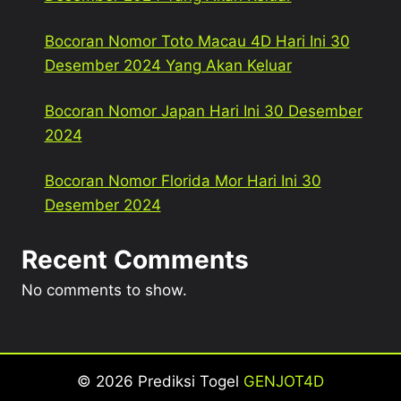
Bocoran Nomor Toto Macau 4D Hari Ini 30
Desember 2024 Yang Akan Keluar
Bocoran Nomor Japan Hari Ini 30 Desember
2024
Bocoran Nomor Florida Mor Hari Ini 30
Desember 2024
Recent Comments
No comments to show.
© 2026 Prediksi Togel
GENJOT4D