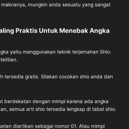
i maknanya, mungkin anda sesuatu yang sangat
Paling Praktis Untuk Menebak Angka
ngka yaitu menggunakan teknik terjemahan Shio.
elitian.
h tersedia gratis. Silakan cocokan shio anda dan
at berdekatan dengan mimpi karena ada angka
, semua arti shio tersedia lengkap di tabel shio.
setan diartikan sebagai nomor 01. Atau mimpi