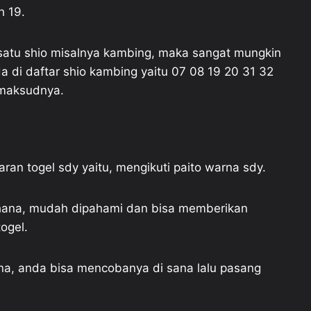
h 19.
 satu shio misalnya kambing, maka sangat mungkin
a di daftar shio kambing yaitu 07 08 19 20 31 32
 maksudnya.
ran togel sdy yaitu, mengikuti paito warna sdy.
rhana, mudah dipahami dan bisa memberikan
ogel.
na, anda bisa mencobanya di sana lalu pasang