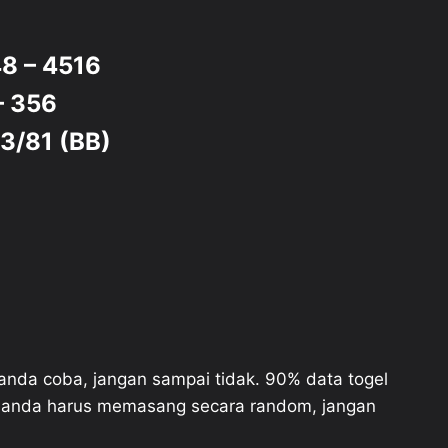
8 – 4516
– 356
3/81 (BB)
anda coba, jangan sampai tidak. 90% data togel
pi anda harus memasang secara random, jangan