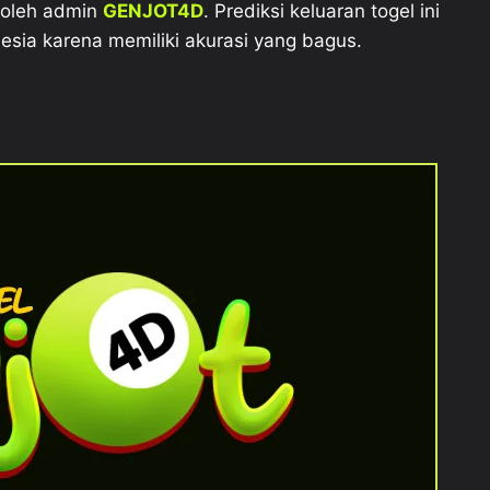
n oleh admin
GENJOT4D
. Prediksi keluaran togel ini
esia karena memiliki akurasi yang bagus.