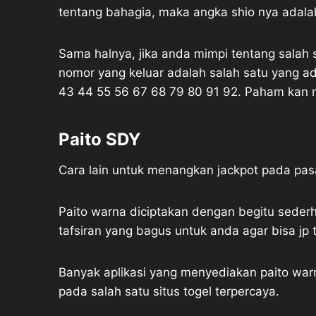
tentang bahagia, maka angka shio nya adala
Sama halnya, jika anda mimpi tentang salah
nomor yang keluar adalah salah satu yang ad
43 44 55 56 67 68 79 80 91 92. Paham kan
Paito SDY
Cara lain untuk menangkan jackpot pada pasa
Paito warna diciptakan dengan begitu sede
tafsiran yang bagus untuk anda agar bisa jp t
Banyak aplikasi yang menyediakan paito war
pada salah satu situs togel terpercaya.