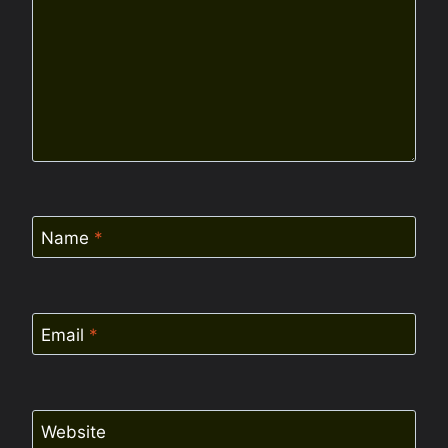
Name
*
Email
*
Website