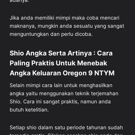
adanya.
Jika anda memiliki mimpi maka coba mencari
maknanya, mungkin anda sesuatu yang sangat
menguntungkan dan perlu dicoba.
Shio Angka Serta Artinya : Cara
Paling Praktis Untuk Menebak
Angka Keluaran Oregon 9 NTYM
Selain mimpi cara lain untuk menghasilkan
angka yaitu menggunakan teknik terjemahan
Shio. Cara ini sangat praktis, namun anda
butuh ketelitian.
Setiap shio dalam satu periode tahunan sudah