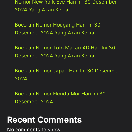
Nomor New York Eve Hari Ini 30 Desember
2024 Yang Akan Keluar
Bocoran Nomor Hougang Hari Ini 30
Desember 2024 Yang Akan Keluar
Bocoran Nomor Toto Macau 4D Hari Ini 30
Desember 2024 Yang Akan Keluar
Bocoran Nomor Japan Hari Ini 30 Desember
2024
Bocoran Nomor Florida Mor Hari Ini 30
Desember 2024
Recent Comments
No comments to show.