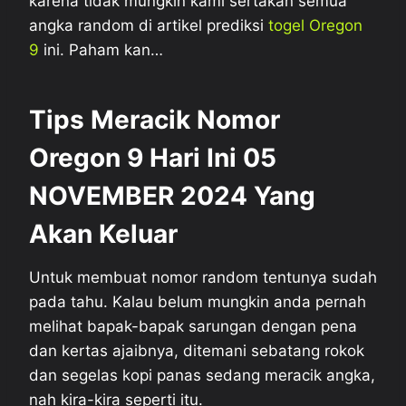
karena tidak mungkin kami sertakan semua
angka random di artikel prediksi
togel Oregon
9
ini. Paham kan…
Tips Meracik
Nomor
Oregon 9 Hari Ini 05
NOVEMBER 2024 Yang
Akan Keluar
Untuk membuat nomor random tentunya sudah
pada tahu. Kalau belum mungkin anda pernah
melihat bapak-bapak sarungan dengan pena
dan kertas ajaibnya, ditemani sebatang rokok
dan segelas kopi panas sedang meracik angka,
nah kira-kira seperti itu.