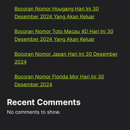
Bocoran Nomor Hougang Hari Ini 30
Desember 2024 Yang Akan Keluar
Bocoran Nomor Toto Macau 4D Hari Ini 30
Desember 2024 Yang Akan Keluar
Bocoran Nomor Japan Hari Ini 30 Desember
2024
Bocoran Nomor Florida Mor Hari Ini 30
Desember 2024
Recent Comments
No comments to show.