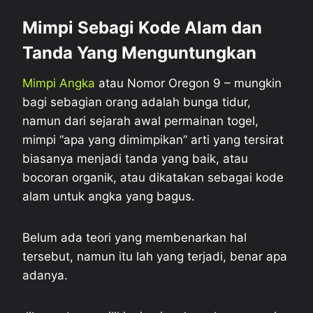
Mimpi Sebagi Kode Alam dan
Tanda Yang Menguntungkan
Mimpi Angka
atau Nomor Oregon 9 – mungkin
bagi sebagian orang adalah bunga tidur,
namun dari sejarah awal permainan togel,
mimpi “apa yang dimimpikan” arti yang tersirat
biasanya menjadi tanda yang baik, atau
bocoran organik, atau dikatakan sebagai kode
alam untuk angka yang bagus.
Belum ada teori yang membenarkan hal
tersebut, namun itu lah yang terjadi, benar apa
adanya.