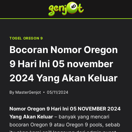
Skip
to
content
TOGEL OREGON 9
Bocoran Nomor Oregon
9 Hari Ini 05 november
2024 Yang Akan Keluar
By
MasterGenjot
05/11/2024
Nomor Oregon 9 Hari Ini 05 NOVEMBER 2024
Yang Akan Keluar
– banyak yang mencari
bocoran Oregon 9 atau Oregon 9 pools, sebab