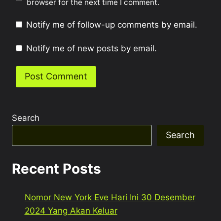
browser for the next time I comment.
Notify me of follow-up comments by email.
Notify me of new posts by email.
Search
Search
Recent Posts
Nomor New York Eve Hari Ini 30 Desember
2024 Yang Akan Keluar