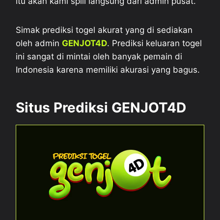
itu akan kami spill langsung dari admin pusat.
Simak prediksi togel akurat yang di sediakan
oleh admin
GENJOT4D
. Prediksi keluaran togel
ini sangat di mintai oleh banyak pemain di
Indonesia karena memiliki akurasi yang bagus.
Situs Prediksi GENJOT4D