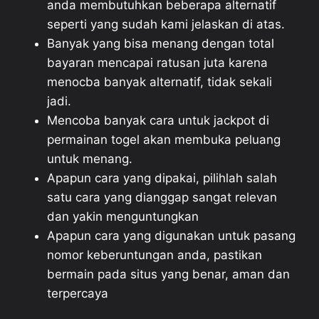
anda membutuhkan beberapa alternatif
seperti yang sudah kami jelaskan di atas.
Banyak yang bisa menang dengan total
bayaran mencapai ratusan juta karena
menocba banyak alternatif, tidak sekali
jadi.
Mencoba banyak cara untuk jackpot di
permainan togel akan membuka peluang
untuk menang.
Apapun cara yang dipakai, pilihlah salah
satu cara yang dianggap sangat relevan
dan yakin menguntungkan
Apapun cara yang digunakan untuk pasang
nomor keberuntungan anda, pastikan
bermain pada situs yang benar, aman dan
terpercaya