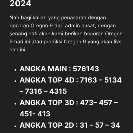
2024
Nah bagi kalian yang penasaran dengan
bocoran Oregon 9 dari admin pusat, dengan
senang hati akan kami berikan bocoran Oregon
9 hari ini atau prediksi Oregon 9 yang akan live
hari ini
ANGKA MAIN : 576143
ANGKA TOP 4D : 7163
– 5134
– 7316 – 4315
ANGKA TOP 3D : 473
– 457 –
451- 413
ANGKA TOP 2D : 31
– 57 – 34