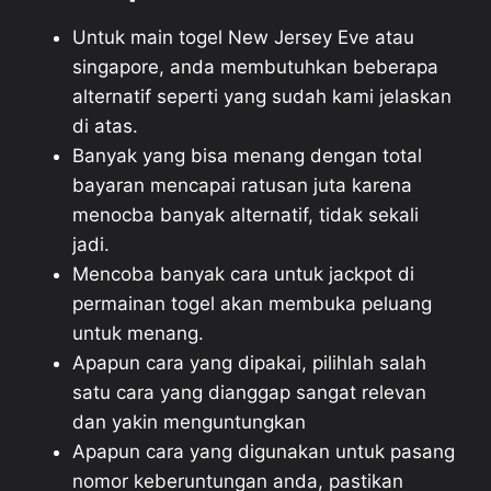
Untuk main togel New Jersey Eve atau
singapore, anda membutuhkan beberapa
alternatif seperti yang sudah kami jelaskan
di atas.
Banyak yang bisa menang dengan total
bayaran mencapai ratusan juta karena
menocba banyak alternatif, tidak sekali
jadi.
Mencoba banyak cara untuk jackpot di
permainan togel akan membuka peluang
untuk menang.
Apapun cara yang dipakai, pilihlah salah
satu cara yang dianggap sangat relevan
dan yakin menguntungkan
Apapun cara yang digunakan untuk pasang
nomor keberuntungan anda, pastikan