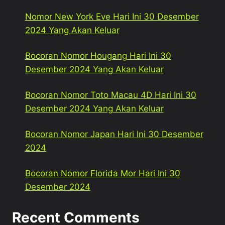
Nomor New York Eve Hari Ini 30 Desember
2024 Yang Akan Keluar
Bocoran Nomor Hougang Hari Ini 30
Desember 2024 Yang Akan Keluar
Bocoran Nomor Toto Macau 4D Hari Ini 30
Desember 2024 Yang Akan Keluar
Bocoran Nomor Japan Hari Ini 30 Desember
2024
Bocoran Nomor Florida Mor Hari Ini 30
Desember 2024
Recent Comments