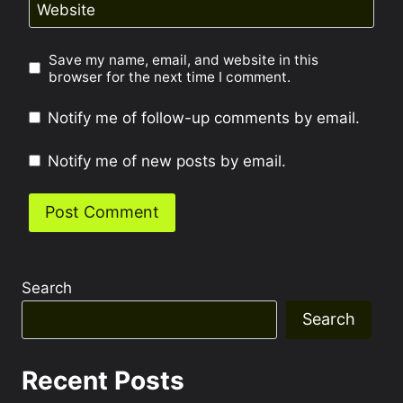
Website
Save my name, email, and website in this
browser for the next time I comment.
Notify me of follow-up comments by email.
Notify me of new posts by email.
Search
Search
Recent Posts