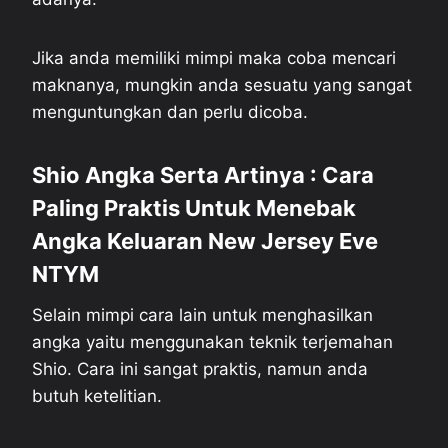
Jika anda memiliki mimpi maka coba mencari
maknanya, mungkin anda sesuatu yang sangat
menguntungkan dan perlu dicoba.
Shio Angka Serta Artinya : Cara
Paling Praktis Untuk Menebak
Angka Keluaran New Jersey Eve
NTYM
Selain mimpi cara lain untuk menghasilkan
angka yaitu menggunakan teknik terjemahan
Shio. Cara ini sangat praktis, namun anda
butuh ketelitian.