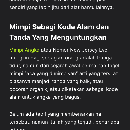
sendiri yang lebih jitu dari alat bantu lainnya.
Mimpi Sebagi Kode Alam dan
Tanda Yang Menguntungkan
Mimpi Angka
atau Nomor New Jersey Eve –
mungkin bagi sebagian orang adalah bunga
tidur, namun dari sejarah awal permainan togel,
mimpi “apa yang dimimpikan” arti yang tersirat
biasanya menjadi tanda yang baik, atau
bocoran organik, atau dikatakan sebagai kode
alam untuk angka yang bagus.
Belum ada teori yang membenarkan hal
tersebut, namun itu lah yang terjadi, benar apa
adanya.