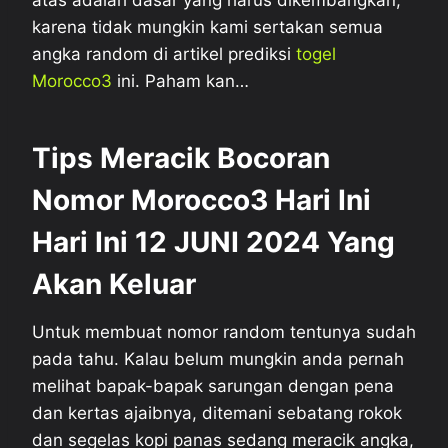
atas adalah dasar yang harus dikembangkan,
karena tidak mungkin kami sertakan semua
angka random di artikel prediksi
togel
Morocco3
ini. Paham kan…
Tips Meracik Bocoran
Nomor Morocco3 Hari Ini
Hari Ini 12 JUNI 2024 Yang
Akan Keluar
Untuk membuat nomor random tentunya sudah
pada tahu. Kalau belum mungkin anda pernah
melihat bapak-bapak sarungan dengan pena
dan kertas ajaibnya, ditemani sebatang rokok
dan segelas kopi panas sedang meracik angka,