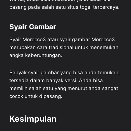
pasang pada salah satu situs togel terpercaya.
Syair Gambar
Syair Morocco3 atau syair gambar Morocco3
merupakan cara tradisional untuk menemukan
angka keberuntungan.
Banyak syair gambar yang bisa anda temukan,
tersedia dalam banyak versi. Anda bisa
memilih salah satu yang menurut anda sangat
cocok untuk dipasang.
Kesimpulan