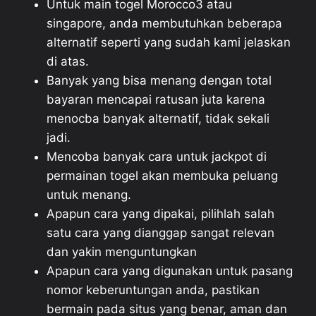
Untuk main togel Morocco3 atau
singapore, anda membutuhkan beberapa
alternatif seperti yang sudah kami jelaskan
di atas.
Banyak yang bisa menang dengan total
bayaran mencapai ratusan juta karena
menocba banyak alternatif, tidak sekali
jadi.
Mencoba banyak cara untuk jackpot di
permainan togel akan membuka peluang
untuk menang.
Apapun cara yang dipakai, pilihlah salah
satu cara yang dianggap sangat relevan
dan yakin menguntungkan
Apapun cara yang digunakan untuk pasang
nomor keberuntungan anda, pastikan
bermain pada situs yang benar, aman dan