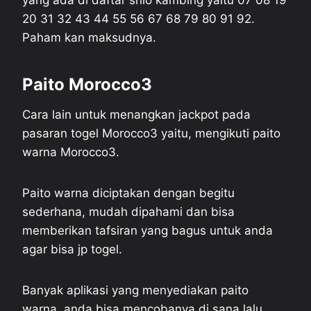
yang ada di daftar shio kambing yaitu 07 08 19
20 31 32 43 44 55 56 67 68 79 80 91 92.
Paham kan maksudnya.
Paito Morocco3
Cara lain untuk menangkan jackpot pada
pasaran togel Morocco3 yaitu, mengikuti paito
warna Morocco3.
Paito warna diciptakan dengan begitu
sederhana, mudah dipahami dan bisa
memberikan tafsiran yang bagus untuk anda
agar bisa jp togel.
Banyak aplikasi yang menyediakan paito
warna, anda bisa mencobanya di sana lalu