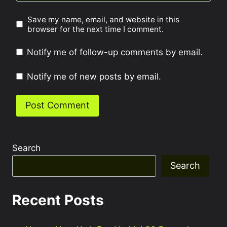
Save my name, email, and website in this
browser for the next time I comment.
Notify me of follow-up comments by email.
Notify me of new posts by email.
Search
Search
Recent Posts