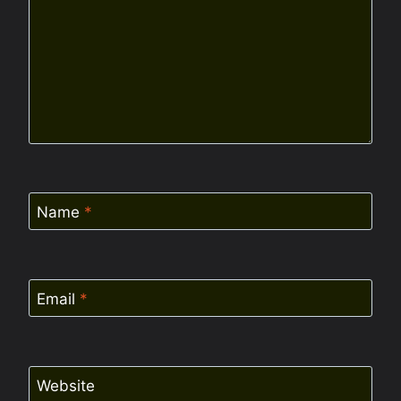
Name
*
Email
*
Website