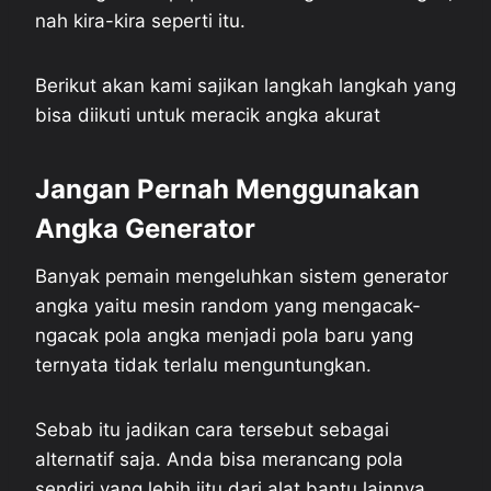
nah kira-kira seperti itu.
Berikut akan kami sajikan langkah langkah yang
bisa diikuti untuk meracik angka akurat
Jangan Pernah Menggunakan
Angka Generator
Banyak pemain mengeluhkan sistem generator
angka yaitu mesin random yang mengacak-
ngacak pola angka menjadi pola baru yang
ternyata tidak terlalu menguntungkan.
Sebab itu jadikan cara tersebut sebagai
alternatif saja. Anda bisa merancang pola
sendiri yang lebih jitu dari alat bantu lainnya.