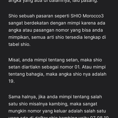
angka yang ada di dalamnya, lalu pasang.
Shio sebuah pasaran seperti SHIO Morocco3
sangat berdekatan dengan mimpi karena ada
angka atau pasangan nomor yang bisa anda
mimpikan, semua arti shio tersedia lengkap di
tabel shio.
Misal, anda mimpi tentang setan, maka shio
setan diartiakn sebagai nomor 01. Atau mimpi
tentang bahagia, maka angka shio nya adalah
19.
Sama halnya, jika anda mimpi tentang salah
satu shio misalnya kambing, maka sangat
mungkin nomor yang keluar adalah salah satu