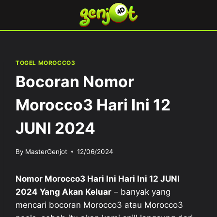
Skip
to
content
TOGEL MOROCCO3
Bocoran Nomor
Morocco3 Hari Ini 12
JUNI 2024
By
MasterGenjot
12/06/2024
Nomor Morocco3 Hari Ini Hari Ini 12 JUNI
2024
Yang Akan Keluar
– banyak yang
mencari bocoran Morocco3 atau Morocco3