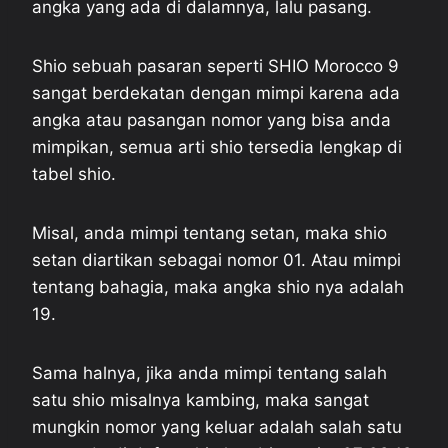
angka yang ada di dalamnya, lalu pasang.
Shio sebuah pasaran seperti SHIO Morocco 9
sangat berdekatan dengan mimpi karena ada
angka atau pasangan nomor yang bisa anda
mimpikan, semua arti shio tersedia lengkap di
tabel shio.
Misal, anda mimpi tentang setan, maka shio
setan diartikan sebagai nomor 01. Atau mimpi
tentang bahagia, maka angka shio nya adalah
19.
Sama halnya, jika anda mimpi tentang salah
satu shio misalnya kambing, maka sangat
mungkin nomor yang keluar adalah salah satu