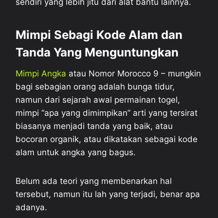
sendiri yang lebih jitu dari alat bantu lainnya.
Mimpi Sebagi Kode Alam dan
Tanda Yang Menguntungkan
Mimpi Angka
atau Nomor Morocco 9 – mungkin
bagi sebagian orang adalah bunga tidur,
namun dari sejarah awal permainan togel,
mimpi “apa yang dimimpikan” arti yang tersirat
biasanya menjadi tanda yang baik, atau
bocoran organik, atau dikatakan sebagai kode
alam untuk angka yang bagus.
Belum ada teori yang membenarkan hal
tersebut, namun itu lah yang terjadi, benar apa
adanya.