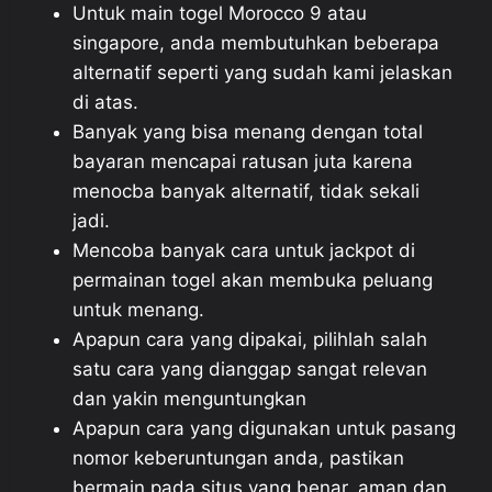
Untuk main togel Morocco 9 atau
singapore, anda membutuhkan beberapa
alternatif seperti yang sudah kami jelaskan
di atas.
Banyak yang bisa menang dengan total
bayaran mencapai ratusan juta karena
menocba banyak alternatif, tidak sekali
jadi.
Mencoba banyak cara untuk jackpot di
permainan togel akan membuka peluang
untuk menang.
Apapun cara yang dipakai, pilihlah salah
satu cara yang dianggap sangat relevan
dan yakin menguntungkan
Apapun cara yang digunakan untuk pasang
nomor keberuntungan anda, pastikan
bermain pada situs yang benar, aman dan