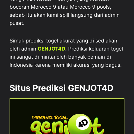
bocoran Morocco 9 atau Morocco 9 pools,
sebab itu akan kami spill langsung dari admin
pusat.
Simak prediksi togel akurat yang di sediakan
oleh admin
GENJOT4D
. Prediksi keluaran togel
ini sangat di mintai oleh banyak pemain di
Indonesia karena memiliki akurasi yang bagus.
Situs Prediksi GENJOT4D