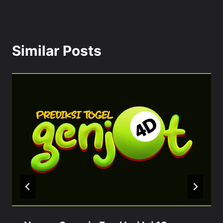
Similar Posts