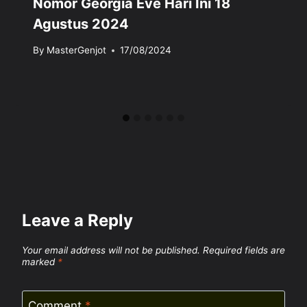
Nomor Georgia Eve Hari Ini 18
Agustus 2024
By
MasterGenjot
17/08/2024
Leave a Reply
Your email address will not be published.
Required fields are
marked
*
Comment
*