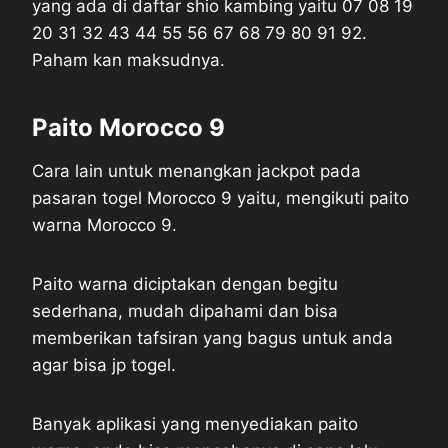
yang ada di daftar shio kambing yaitu 07 08 19
20 31 32 43 44 55 56 67 68 79 80 91 92.
Paham kan maksudnya.
Paito Morocco 9
Cara lain untuk menangkan jackpot pada
pasaran togel Morocco 9 yaitu, mengikuti paito
warna Morocco 9.
Paito warna diciptakan dengan begitu
sederhana, mudah dipahami dan bisa
memberikan tafsiran yang bagus untuk anda
agar bisa jp togel.
Banyak aplikasi yang menyediakan paito