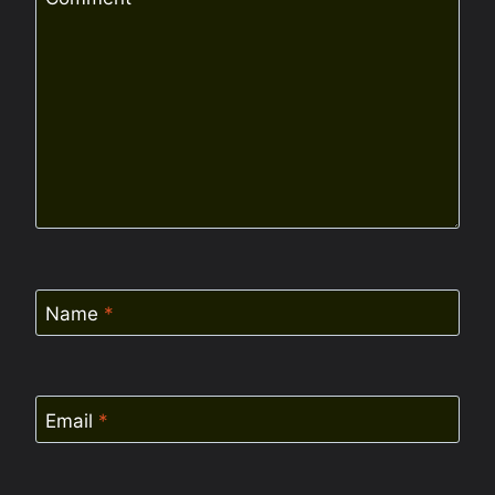
Name
*
Email
*