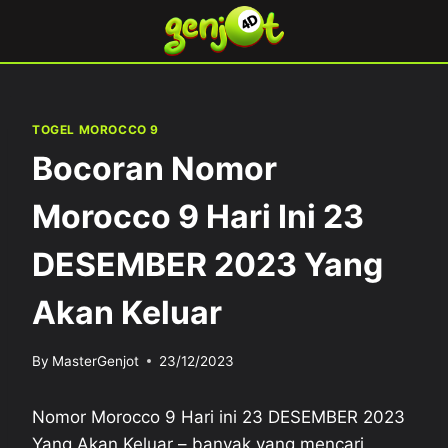
Skip
to
content
TOGEL MOROCCO 9
Bocoran Nomor
Morocco 9 Hari Ini 23
DESEMBER 2023 Yang
Akan Keluar
By
MasterGenjot
23/12/2023
Nomor Morocco 9 Hari ini 23 DESEMBER 2023
Yang Akan Keluar – banyak yang mencari