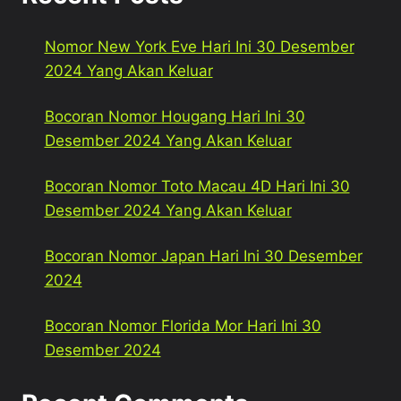
Nomor New York Eve Hari Ini 30 Desember
2024 Yang Akan Keluar
Bocoran Nomor Hougang Hari Ini 30
Desember 2024 Yang Akan Keluar
Bocoran Nomor Toto Macau 4D Hari Ini 30
Desember 2024 Yang Akan Keluar
Bocoran Nomor Japan Hari Ini 30 Desember
2024
Bocoran Nomor Florida Mor Hari Ini 30
Desember 2024