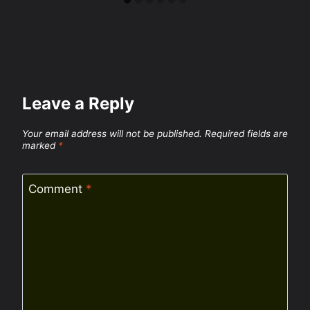
Leave a Reply
Your email address will not be published.
Required fields are
marked
*
Comment
*