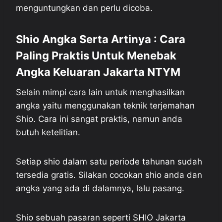
menguntungkan dan perlu dicoba.
Shio Angka Serta Artinya : Cara
Paling Praktis Untuk Menebak
Angka Keluaran Jakarta NTYM
Selain mimpi cara lain untuk menghasilkan
angka yaitu menggunakan teknik terjemahan
Shio. Cara ini sangat praktis, namun anda
butuh ketelitian.
Setiap shio dalam satu periode tahunan sudah
tersedia gratis. Silakan cocokan shio anda dan
angka yang ada di dalamnya, lalu pasang.
Shio sebuah pasaran seperti SHIO Jakarta