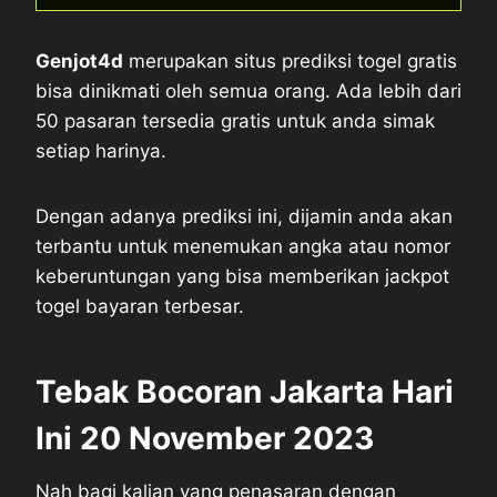
Genjot4d
merupakan situs prediksi togel gratis
bisa dinikmati oleh semua orang. Ada lebih dari
50 pasaran tersedia gratis untuk anda simak
setiap harinya.
Dengan adanya prediksi ini, dijamin anda akan
terbantu untuk menemukan angka atau nomor
keberuntungan yang bisa memberikan jackpot
togel bayaran terbesar.
Tebak Bocoran Jakarta Hari
Ini 20 November 2023
Nah bagi kalian yang penasaran dengan