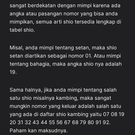
sangat berdekatan dengan mimpi karena ada
angka atau pasangan nomor yang bisa anda
mimpikan, semua arti shio tersedia lengkap di
tabel shio.
Misal, anda mimpi tentang setan, maka shio
setan diartikan sebagai nomor 01. Atau mimpi
tentang bahagia, maka angka shio nya adalah
19.
Sama halnya, jika anda mimpi tentang salah
satu shio misalnya kambing, maka sangat
mungkin nomor yang keluar adalah salah satu
yang ada di daftar shio kambing yaitu 07 08 19
20 31 32 43 44 55 56 67 68 79 80 91 92.
Paham kan maksudnya.