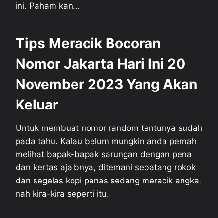
ini. Paham kan…
Tips Meracik Bocoran
Nomor Jakarta Hari Ini 20
November 2023 Yang Akan
Keluar
Untuk membuat nomor random tentunya sudah
pada tahu. Kalau belum mungkin anda pernah
melihat bapak-bapak sarungan dengan pena
dan kertas ajaibnya, ditemani sebatang rokok
dan segelas kopi panas sedang meracik angka,
nah kira-kira seperti itu.