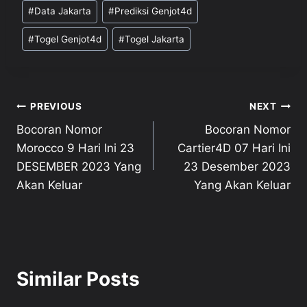
#
Data Jakarta
#
Prediksi Genjot4d
#
Togel Genjot4d
#
Togel Jakarta
Post
PREVIOUS
NEXT
Bocoran Nomor
Bocoran Nomor
navigation
Morocco 9 Hari Ini 23
Cartier4D 07 Hari Ini
DESEMBER 2023 Yang
23 Desember 2023
Akan Keluar
Yang Akan Keluar
Similar Posts