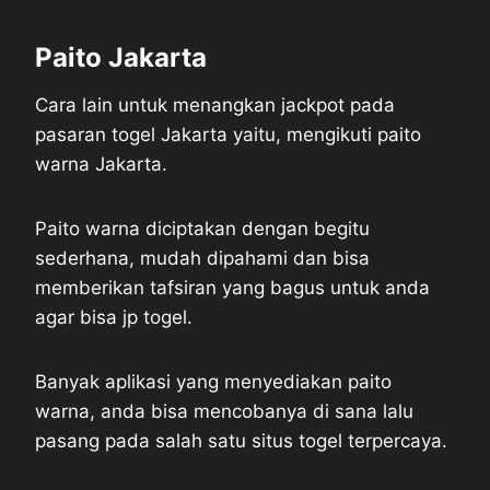
Paito Jakarta
Cara lain untuk menangkan jackpot pada
pasaran togel Jakarta yaitu, mengikuti paito
warna Jakarta.
Paito warna diciptakan dengan begitu
sederhana, mudah dipahami dan bisa
memberikan tafsiran yang bagus untuk anda
agar bisa jp togel.
Banyak aplikasi yang menyediakan paito
warna, anda bisa mencobanya di sana lalu
pasang pada salah satu situs togel terpercaya.