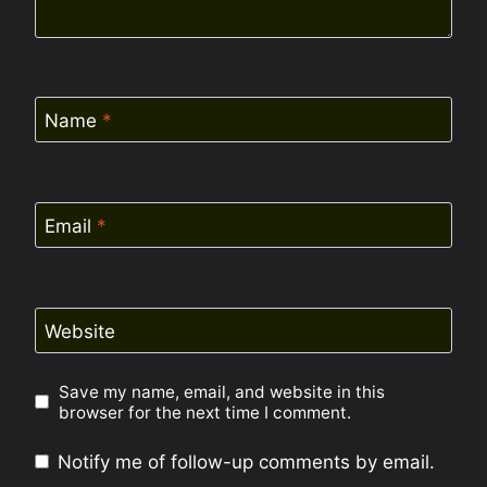
Name
*
Email
*
Website
Save my name, email, and website in this
browser for the next time I comment.
Notify me of follow-up comments by email.