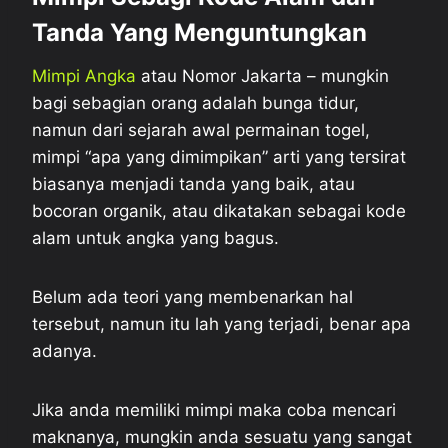
Tanda Yang Menguntungkan
Mimpi Angka
atau Nomor Jakarta – mungkin
bagi sebagian orang adalah bunga tidur,
namun dari sejarah awal permainan togel,
mimpi “apa yang dimimpikan” arti yang tersirat
biasanya menjadi tanda yang baik, atau
bocoran organik, atau dikatakan sebagai kode
alam untuk angka yang bagus.
Belum ada teori yang membenarkan hal
tersebut, namun itu lah yang terjadi, benar apa
adanya.
Jika anda memiliki mimpi maka coba mencari
maknanya, mungkin anda sesuatu yang sangat