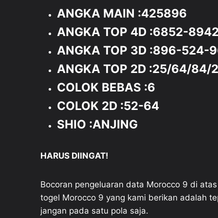
ANGKA MAIN :425896
ANGKA TOP 4D :6852-894
ANGKA TOP 3D :896-524-
ANGKA TOP 2D :25/64/84/2
COLOK BEBAS :6
COLOK 2D :52-64
SHIO :ANJING
HARUS DIINGAT!
Bocoran pengeluaran data Morocco 9 di atas
togel Morocco 9 yang kami berikan adalah t
jangan pada satu pola saja.