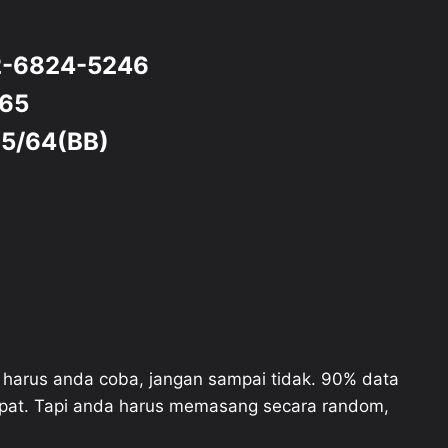
2-6824-5246
965
5/64(BB)
 harus anda coba, jangan sampai tidak. 90% data
epat. Tapi anda harus memasang secara random,