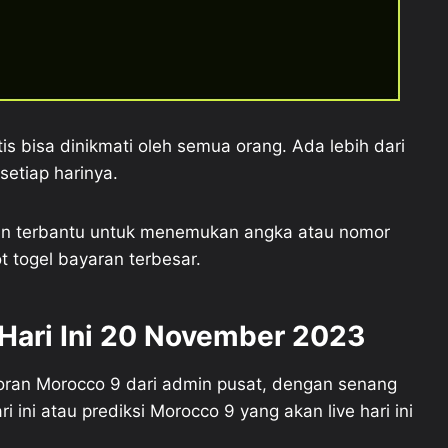
is bisa dinikmati oleh semua orang. Ada lebih dari
setiap harinya.
kan terbantu untuk menemukan angka atau nomor
 togel bayaran terbesar.
Hari Ini 20 November 2023
oran Morocco 9 dari admin pusat, dengan senang
 ini atau prediksi Morocco 9 yang akan live hari ini