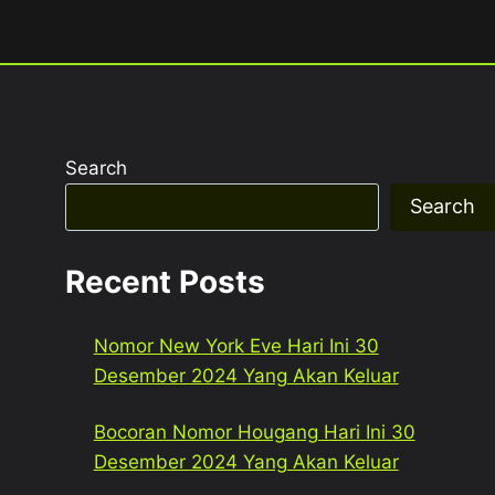
Search
Search
Recent Posts
Nomor New York Eve Hari Ini 30
Desember 2024 Yang Akan Keluar
Bocoran Nomor Hougang Hari Ini 30
Desember 2024 Yang Akan Keluar