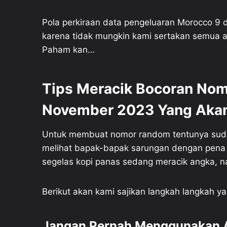
Pola perkiraan data pengeluaran Morocco 9 
karena tidak mungkin kami sertakan semua a
Paham kan…
Tips Meracik Bocoran
Nomo
November 2023 Yang Akan
Untuk membuat nomor random tentunya suda
melihat bapak-bapak sarungan dengan pena d
segelas kopi panas sedang meracik angka, nah 
Berikut akan kami sajikan langkah langkah ya
Jangan Pernah Menggunakan 