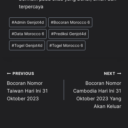
terpercaya
Post
#
Admin Genjot4d
#
Bocoran Morocco 6
Tags:
#
Data Morocco 6
#
Prediksi Genjot4d
#
Togel Genjot4d
#
Togel Morocco 6
Post
PREVIOUS
NEXT
Bocoran Nomor
Bocoran Nomor
navigation
Taiwan Hari Ini 31
Cambodia Hari Ini 31
Oktober 2023
Oktober 2023 Yang
Akan Keluar