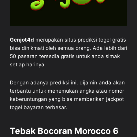
Genjot4d
merupakan situs prediksi togel gratis
bisa dinikmati oleh semua orang. Ada lebih dari
50 pasaran tersedia gratis untuk anda simak
setiap harinya.
Dengan adanya prediksi ini, dijamin anda akan
terbantu untuk menemukan angka atau nomor
keberuntungan yang bisa memberikan jackpot
togel bayaran terbesar.
Tebak Bocoran Morocco 6