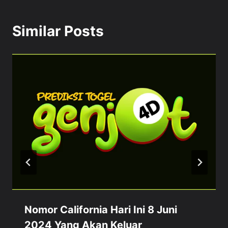
Similar Posts
Nomor California Hari Ini 8 Juni
2024 Yang Akan Keluar