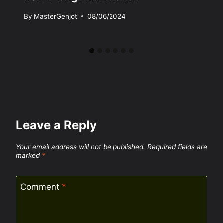
By
MasterGenjot
08/06/2024
Leave a Reply
Your email address will not be published.
Required fields are
marked
*
Comment
*