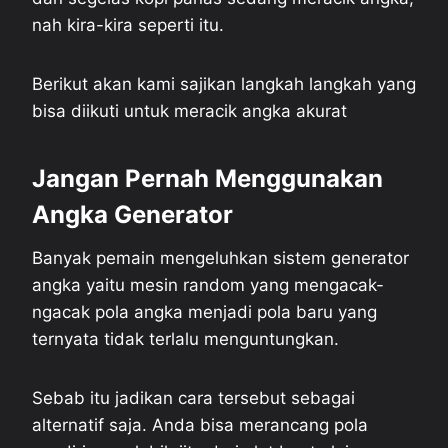
nah kira-kira seperti itu.
Berikut akan kami sajikan langkah langkah yang
bisa diikuti untuk meracik angka akurat
Jangan Pernah Menggunakan
Angka Generator
Banyak pemain mengeluhkan sistem generator
angka yaitu mesin random yang mengacak-
ngacak pola angka menjadi pola baru yang
ternyata tidak terlalu menguntungkan.
Sebab itu jadikan cara tersebut sebagai
alternatif saja. Anda bisa merancang pola