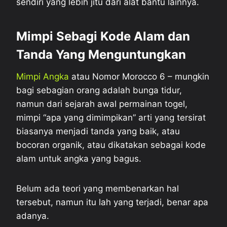
sendiri yang lebih jitu dari alat bantu lainnya.
Mimpi Sebagi Kode Alam dan
Tanda Yang Menguntungkan
Mimpi Angka
atau Nomor Morocco 6 – mungkin
bagi sebagian orang adalah bunga tidur,
namun dari sejarah awal permainan togel,
mimpi “apa yang dimimpikan” arti yang tersirat
biasanya menjadi tanda yang baik, atau
bocoran organik, atau dikatakan sebagai kode
alam untuk angka yang bagus.
Belum ada teori yang membenarkan hal
tersebut, namun itu lah yang terjadi, benar apa
adanya.