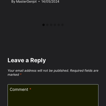
By
MasterGenjot
14/05/2024
Leave a Reply
Your email address will not be published.
Required fields are
marked
*
Comment
*