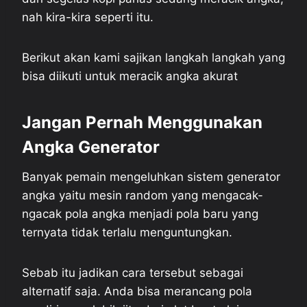
nah kira-kira seperti itu.
Berikut akan kami sajikan langkah langkah yang
bisa diikuti untuk meracik angka akurat
Jangan Pernah Menggunakan
Angka Generator
Banyak pemain mengeluhkan sistem generator
angka yaitu mesin random yang mengacak-
ngacak pola angka menjadi pola baru yang
ternyata tidak terlalu menguntungkan.
Sebab itu jadikan cara tersebut sebagai
alternatif saja. Anda bisa merancang pola