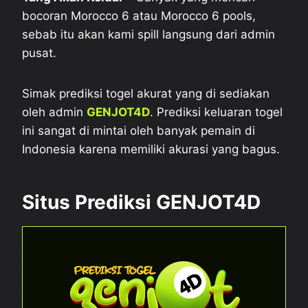
bocoran Morocco 6 atau Morocco 6 pools,
sebab itu akan kami spill langsung dari admin
pusat.
Simak prediksi togel akurat yang di sediakan
oleh admin
GENJOT4D
. Prediksi keluaran togel
ini sangat di mintai oleh banyak pemain di
Indonesia karena memiliki akurasi yang bagus.
Situs Prediksi GENJOT4D