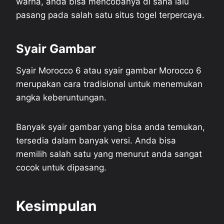
warna, anda bisa mencobanya di sana lalu
pasang pada salah satu situs togel terpercaya.
Syair Gambar
Syair Morocco 6 atau syair gambar Morocco 6
merupakan cara tradisional untuk menemukan
angka keberuntungan.
Banyak syair gambar yang bisa anda temukan,
tersedia dalam banyak versi. Anda bisa
memilih salah satu yang menurut anda sangat
cocok untuk dipasang.
Kesimpulan