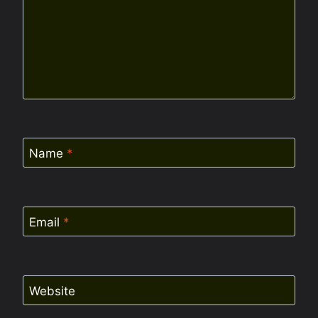
Name
*
Email
*
Website