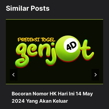
Similar Posts
Bocoran Nomor HK Hari Ini 14 May
2024 Yang Akan Keluar