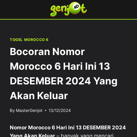
Skip
to
content
TOGEL MOROCCO 6
Bocoran Nomor
Morocco 6 Hari Ini 13
DESEMBER 2024 Yang
Akan Keluar
By
MasterGenjot
13/12/2024
Nomor Morocco 6 Hari Ini 13 DESEMBER 2024
Yang Akan Keluar
– banyak yang mencari