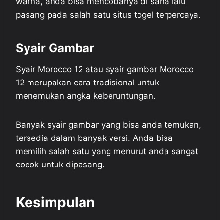
warna, anda bisa mencobanya di sana lalu
pasang pada salah satu situs togel terpercaya.
Syair Gambar
Syair Morocco 12 atau syair gambar Morocco
12 merupakan cara tradisional untuk
menemukan angka keberuntungan.
Banyak syair gambar yang bisa anda temukan,
tersedia dalam banyak versi. Anda bisa
memilih salah satu yang menurut anda sangat
cocok untuk dipasang.
Kesimpulan