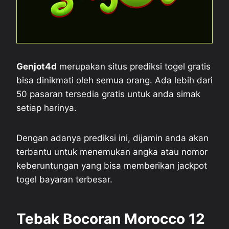
Genjot4d
merupakan situs prediksi togel gratis
bisa dinikmati oleh semua orang. Ada lebih dari
50 pasaran tersedia gratis untuk anda simak
setiap harinya.
Dengan adanya prediksi ini, dijamin anda akan
terbantu untuk menemukan angka atau nomor
keberuntungan yang bisa memberikan jackpot
togel bayaran terbesar.
Tebak Bocoran Morocco 12