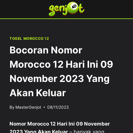
Skip
to
content
TOGEL MOROCCO 12
Bocoran Nomor
Morocco 12 Hari Ini 09
November 2023 Yang
Akan Keluar
By
MasterGenjot
08/11/2023
Nomor Morocco 12 Hari Ini 09 November
2023 Yang Akan Keluar
– banyak yang