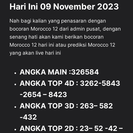
Hari Ini 09 November 2023
Nah bagi kalian yang penasaran dengan
bocoran Morocco 12 dari admin pusat, dengan
senang hati akan kami berikan bocoran
Morocco 12 hari ini atau prediksi Morocco 12
yang akan live hari ini
ANGKA MAIN :326584
ANGKA TOP 4D : 3262
-5843
-2654 – 8423
ANGKA TOP 3D : 263
– 582
-432
ANGKA TOP 2D : 23
– 52 -42 –