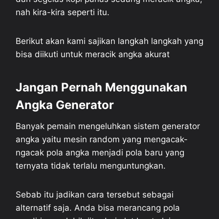
nah kira-kira seperti itu.
Berikut akan kami sajikan langkah langkah yang
bisa diikuti untuk meracik angka akurat
Jangan Pernah Menggunakan
Angka Generator
Banyak pemain mengeluhkan sistem generator
angka yaitu mesin random yang mengacak-
ngacak pola angka menjadi pola baru yang
ternyata tidak terlalu menguntungkan.
Sebab itu jadikan cara tersebut sebagai
alternatif saja. Anda bisa merancang pola