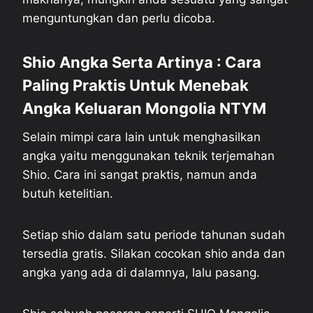
menguntungkan dan perlu dicoba.
Shio Angka Serta Artinya : Cara
Paling Praktis Untuk Menebak
Angka Keluaran Mongolia NTYM
Selain mimpi cara lain untuk menghasilkan
angka yaitu menggunakan teknik terjemahan
Shio. Cara ini sangat praktis, namun anda
butuh ketelitian.
Setiap shio dalam satu periode tahunan sudah
tersedia gratis. Silakan cocokan shio anda dan
angka yang ada di dalamnya, lalu pasang.