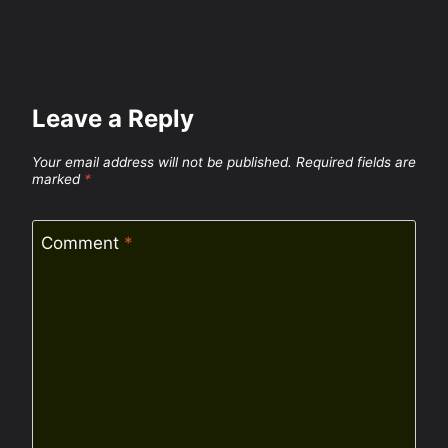
Leave a Reply
Your email address will not be published.
Required fields are
marked
*
Comment
*