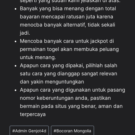
seperti yang sudah kami jelaskan di atas.
Banyak yang bisa menang dengan total
bayaran mencapai ratusan juta karena
menocba banyak alternatif, tidak sekali
jadi.
Mencoba banyak cara untuk jackpot di
permainan togel akan membuka peluang
untuk menang.
Apapun cara yang dipakai, pilihlah salah
satu cara yang dianggap sangat relevan
dan yakin menguntungkan
Apapun cara yang digunakan untuk pasang
nomor keberuntungan anda, pastikan
bermain pada situs yang benar, aman dan
terpercaya
Post
#
Admin Genjot4d
#
Bocoran Mongolia