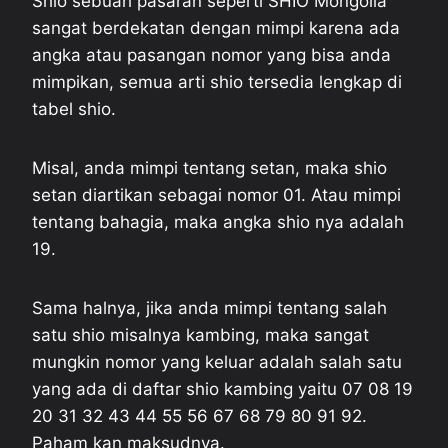
Shio sebuah pasaran seperti SHIO Mongolia
sangat berdekatan dengan mimpi karena ada
angka atau pasangan nomor yang bisa anda
mimpikan, semua arti shio tersedia lengkap di
tabel shio.
Misal, anda mimpi tentang setan, maka shio
setan diartikan sebagai nomor 01. Atau mimpi
tentang bahagia, maka angka shio nya adalah
19.
Sama halnya, jika anda mimpi tentang salah
satu shio misalnya kambing, maka sangat
mungkin nomor yang keluar adalah salah satu
yang ada di daftar shio kambing yaitu 07 08 19
20 31 32 43 44 55 56 67 68 79 80 91 92.
Paham kan maksudnya.