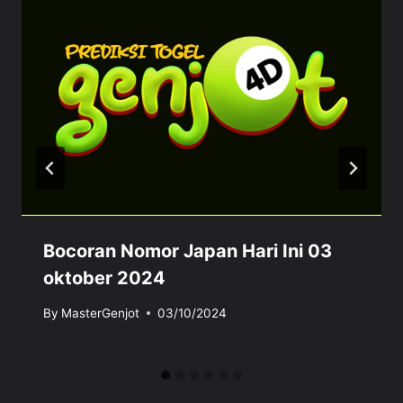
Bocoran Nomor Japan Hari Ini 03
oktober 2024
By
MasterGenjot
03/10/2024