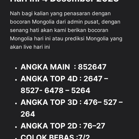
Nah bagi kalian yang penasaran dengan
bocoran Mongolia dari admin pusat, dengan
senang hati akan kami berikan bocoran
Mongolia hari ini atau prediksi Mongolia yang
akan live hari ini
ANGKA MAIN : 852647
ANGKA TOP 4D : 2647
–
8527- 6478 – 5264
ANGKA TOP 3D :
476
–
527
–
264
ANGKA TOP 2D :
76
–
27
COLOK BEBAS :
7
/2