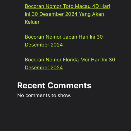
Bocoran Nomor Toto Macau 4D Hari
Ini 30 Desember 2024 Yang Akan
Keluar
Bocoran Nomor Japan Hari Ini 30
Desember 2024
Bocoran Nomor Florida Mor Hari Ini 30
Desember 2024
Recent Comments
No comments to show.