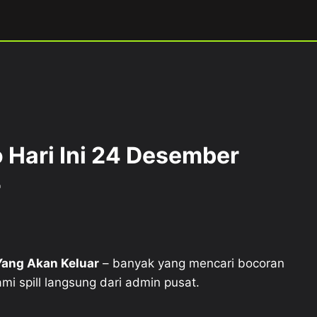
Hari Ini 24 Desember
r
Yang Akan Keluar
– banyak yang mencari bocoran
i spill langsung dari admin pusat.