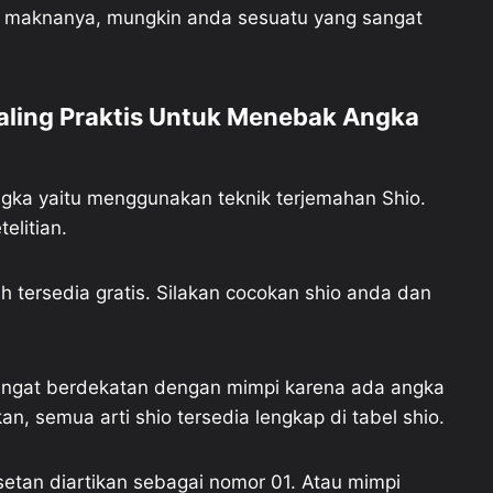
i maknanya, mungkin anda sesuatu yang sangat
Paling Praktis Untuk Menebak Angka
ngka yaitu menggunakan teknik terjemahan Shio.
elitian.
h tersedia gratis. Silakan cocokan shio anda dan
angat berdekatan dengan mimpi karena ada angka
, semua arti shio tersedia lengkap di tabel shio.
setan diartikan sebagai nomor 01. Atau mimpi