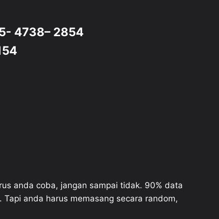
5- 4738
– 2854
154
rus anda coba, jangan sampai tidak. 90% data
t. Tapi anda harus memasang secara random,