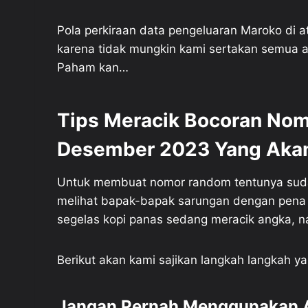
Pola perkiraan data pengeluaran Maroko di 
karena tidak mungkin kami sertakan semua a
Paham kan…
Tips Meracik Bocoran
Nomo
Desember 2023 Yang Akan
Untuk membuat nomor random tentunya suda
melihat bapak-bapak sarungan dengan pena d
segelas kopi panas sedang meracik angka, nah 
Berikut akan kami sajikan langkah langkah ya
Jangan Pernah Menggunakan 