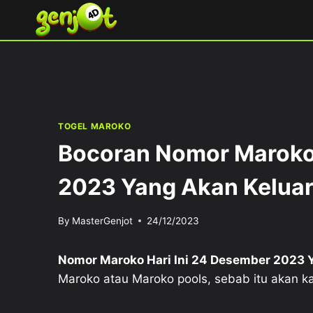
Skip
to
content
TOGEL MAROKO
Bocoran Nomor Maroko 
2023 Yang Akan Kelua
By
MasterGenjot
24/12/2023
Nomor Maroko Hari Ini 24 Desember 2023 
Maroko atau Maroko pools, sebab itu akan kam