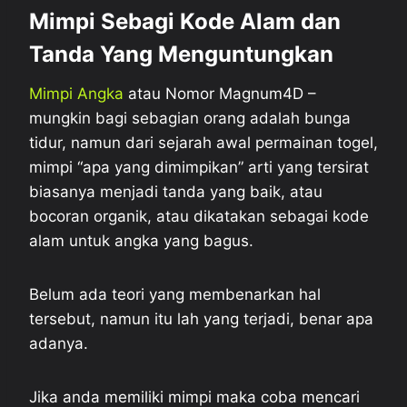
Mimpi Sebagi Kode Alam dan
Tanda Yang Menguntungkan
Mimpi Angka
atau Nomor Magnum4D –
mungkin bagi sebagian orang adalah bunga
tidur, namun dari sejarah awal permainan togel,
mimpi “apa yang dimimpikan” arti yang tersirat
biasanya menjadi tanda yang baik, atau
bocoran organik, atau dikatakan sebagai kode
alam untuk angka yang bagus.
Belum ada teori yang membenarkan hal
tersebut, namun itu lah yang terjadi, benar apa
adanya.
Jika anda memiliki mimpi maka coba mencari