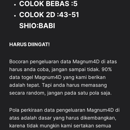
COLOK BEBAS :5
COLOK 2D :43-51
SHIO:BABI
HARUS DIINGAT!
Bocoran pengeluaran data Magnum4D di atas
harus anda coba, jangan sampai tidak. 90%
data togel Magnum4D yang kami berikan
adalah tepat. Tapi anda harus memasang
secara random, jangan pada satu pola saja.
Pola perkiraan data pengeluaran Magnum4D di
atas adalah dasar yang harus dikembangkan,
karena tidak mungkin kami sertakan semua