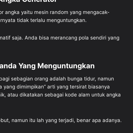
or angka yaitu mesin random yang mengacak-
rnyata tidak terlalu menguntungkan.
rnatif saja. Anda bisa merancang pola sendiri yang
Tanda Yang Menguntungkan
bagi sebagian orang adalah bunga tidur, namun
a yang dimimpikan” arti yang tersirat biasanya
ik, atau dikatakan sebagai kode alam untuk angka
ut, namun itu lah yang terjadi, benar apa adanya.