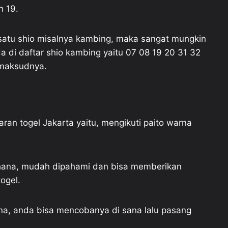
h 19.
 satu shio misalnya kambing, maka sangat mungkin
a di daftar shio kambing yaitu 07 08 19 20 31 32
 maksudnya.
ran togel Jakarta yaitu, mengikuti paito warna
rhana, mudah dipahami dan bisa memberikan
ogel.
na, anda bisa mencobanya di sana lalu pasang