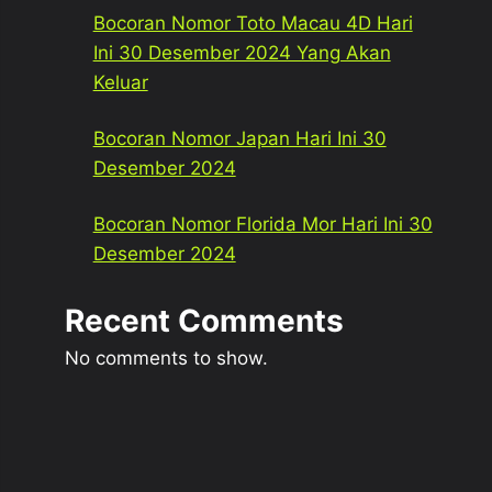
Bocoran Nomor Toto Macau 4D Hari
Ini 30 Desember 2024 Yang Akan
Keluar
Bocoran Nomor Japan Hari Ini 30
Desember 2024
Bocoran Nomor Florida Mor Hari Ini 30
Desember 2024
Recent Comments
No comments to show.