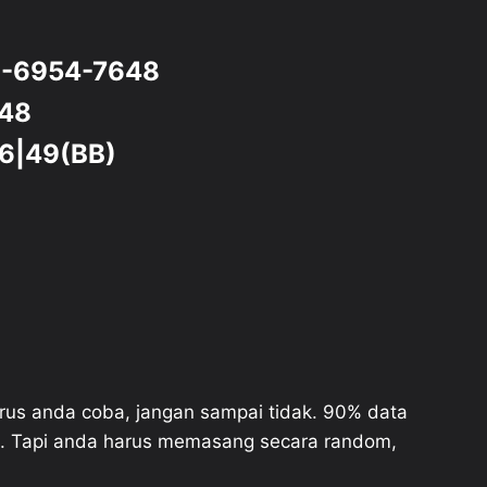
8-6954-7648
648
6|49(BB)
arus anda coba, jangan sampai tidak. 90% data
at. Tapi anda harus memasang secara random,