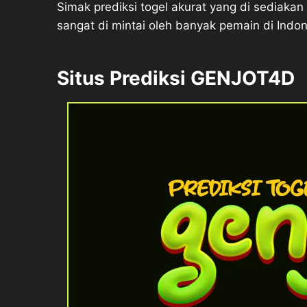
Simak prediksi togel akurat yang di sediaka
sangat di mintai oleh banyak pemain di Indon
Situs Prediksi GENJOT4D