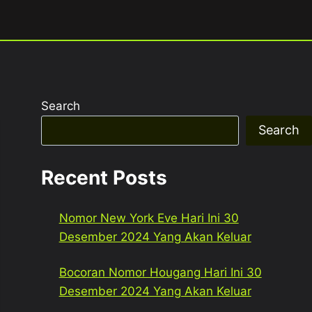
Search
Search
Recent Posts
Nomor New York Eve Hari Ini 30
Desember 2024 Yang Akan Keluar
Bocoran Nomor Hougang Hari Ini 30
Desember 2024 Yang Akan Keluar