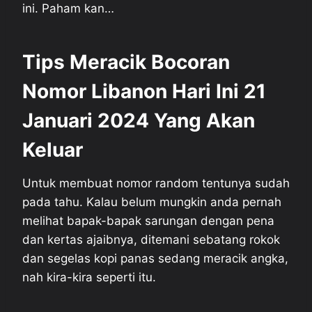
ini. Paham kan…
Tips Meracik Bocoran
Nomor Libanon Hari Ini 21
Januari 2024 Yang Akan
Keluar
Untuk membuat nomor random tentunya sudah
pada tahu. Kalau belum mungkin anda pernah
melihat bapak-bapak sarungan dengan pena
dan kertas ajaibnya, ditemani sebatang rokok
dan segelas kopi panas sedang meracik angka,
nah kira-kira seperti itu.