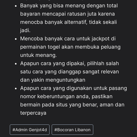
Banyak yang bisa menang dengan total
bayaran mencapai ratusan juta karena
menocba banyak alternatif, tidak sekali
jadi.
Mencoba banyak cara untuk jackpot di
permainan togel akan membuka peluang
untuk menang.
Apapun cara yang dipakai, pilihlah salah
satu cara yang dianggap sangat relevan
dan yakin menguntungkan
Apapun cara yang digunakan untuk pasang
nomor keberuntungan anda, pastikan
bermain pada situs yang benar, aman dan
terpercaya
Post
#
Admin Genjot4d
#
Bocoran Libanon
Tags: