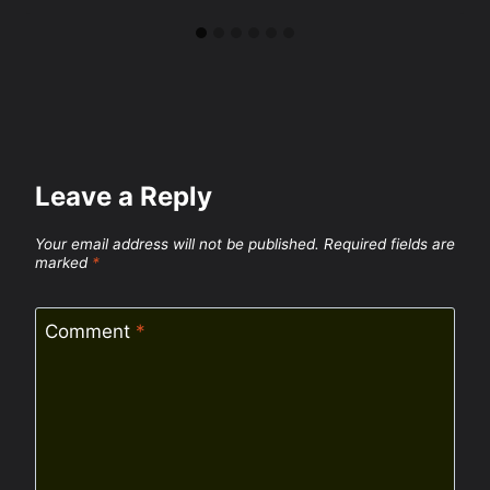
Leave a Reply
Your email address will not be published.
Required fields are
marked
*
Comment
*