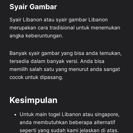
Syair Gambar
Syair Libanon atau syair gambar Libanon
merupakan cara tradisional untuk menemukan
angka keberuntungan.
Banyak syair gambar yang bisa anda temukan,
tersedia dalam banyak versi. Anda bisa
memilih salah satu yang menurut anda sangat
cocok untuk dipasang.
Kesimpulan
Untuk main togel Libanon atau singapore,
anda membutuhkan beberapa alternatif
seperti yang sudah kami jelaskan di atas.