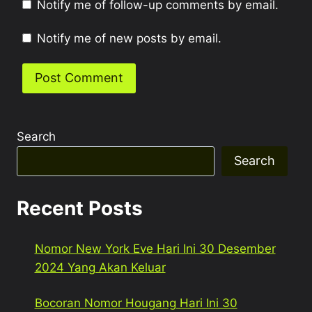
Notify me of follow-up comments by email.
Notify me of new posts by email.
Search
Search
Recent Posts
Nomor New York Eve Hari Ini 30 Desember
2024 Yang Akan Keluar
Bocoran Nomor Hougang Hari Ini 30