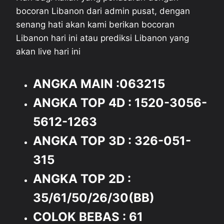
bocoran Libanon dari admin pusat, dengan
senang hati akan kami berikan bocoran
Libanon hari ini atau prediksi Libanon yang
akan live hari ini
ANGKA MAIN :063215
ANGKA TOP 4D : 1520-3056-
5612-1263
ANGKA TOP 3D : 326-051-
315
ANGKA TOP 2D :
35/61/50/26/30(BB)
COLOK BEBAS : 61