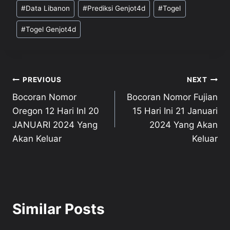
#
Data Libanon
#
Prediksi Genjot4d
#
Togel
#
Togel Genjot4d
Post
PREVIOUS
NEXT
Bocoran Nomor
Bocoran Nomor Fujian
navigation
Oregon 12 Hari InI 20
15 Hari Ini 21 Januari
JANUARI 2024 Yang
2024 Yang Akan
Akan Keluar
Keluar
Similar Posts