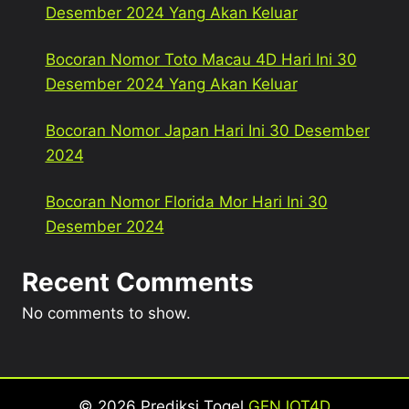
Desember 2024 Yang Akan Keluar
Bocoran Nomor Toto Macau 4D Hari Ini 30
Desember 2024 Yang Akan Keluar
Bocoran Nomor Japan Hari Ini 30 Desember
2024
Bocoran Nomor Florida Mor Hari Ini 30
Desember 2024
Recent Comments
No comments to show.
© 2026 Prediksi Togel
GENJOT4D