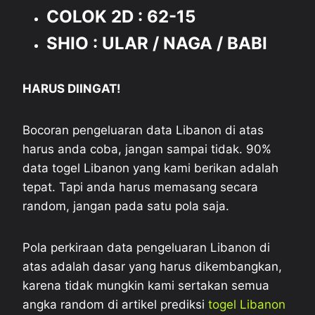
COLOK 2D : 62-15
SHIO : ULAR
/ NAGA / BABI
HARUS DIINGAT!
Bocoran pengeluaran data Libanon di atas
harus anda coba, jangan sampai tidak. 90%
data togel Libanon yang kami berikan adalah
tepat. Tapi anda harus memasang secara
random, jangan pada satu pola saja.
Pola perkiraan data pengeluaran Libanon di
atas adalah dasar yang harus dikembangkan,
karena tidak mungkin kami sertakan semua
angka random di artikel prediksi
togel Libanon