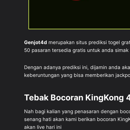
Genjot4d
merupakan situs prediksi togel grat
50 pasaran tersedia gratis untuk anda simak 
Dengan adanya prediksi ini, dijamin anda a
keberuntungan yang bisa memberikan jackpot
Tebak Bocoran KingKong 4D
Nah bagi kalian yang penasaran dengan boc
senang hati akan kami berikan bocoran KingK
akan live hari ini