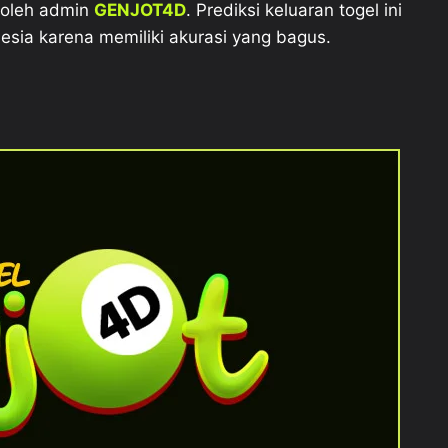
n oleh admin
GENJOT4D
. Prediksi keluaran togel ini
esia karena memiliki akurasi yang bagus.