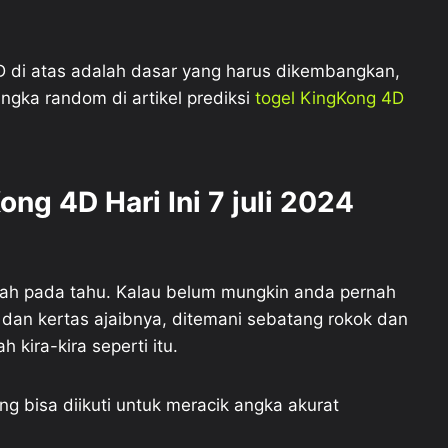
D di atas adalah dasar yang harus dikembangkan,
ngka random di artikel prediksi
togel KingKong 4D
ng 4D Hari Ini 7 juli 2024
h pada tahu. Kalau belum mungkin anda pernah
an kertas ajaibnya, ditemani sebatang rokok dan
kira-kira seperti itu.
ng bisa diikuti untuk meracik angka akurat