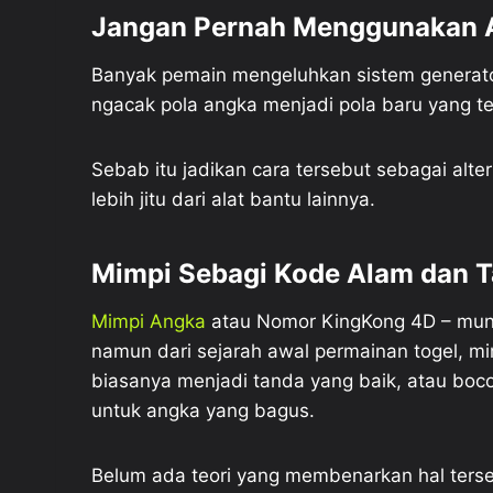
Jangan Pernah Menggunakan 
Banyak pemain mengeluhkan sistem generat
ngacak pola angka menjadi pola baru yang te
Sebab itu jadikan cara tersebut sebagai alte
lebih jitu dari alat bantu lainnya.
Mimpi Sebagi Kode Alam dan 
Mimpi Angka
atau Nomor KingKong 4D – mung
namun dari sejarah awal permainan togel, mim
biasanya menjadi tanda yang baik, atau boco
untuk angka yang bagus.
Belum ada teori yang membenarkan hal terseb