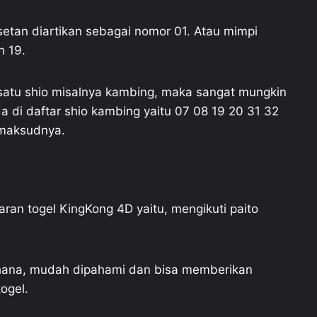
setan diartikan sebagai nomor 01. Atau mimpi
h 19.
 satu shio misalnya kambing, maka sangat mungkin
a di daftar shio kambing yaitu 07 08 19 20 31 32
 maksudnya.
ran togel KingKong 4D yaitu, mengikuti paito
rhana, mudah dipahami dan bisa memberikan
ogel.