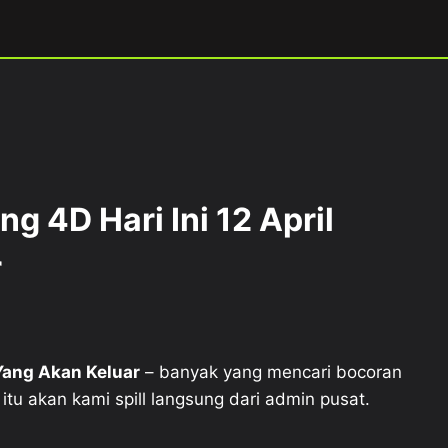
 4D Hari Ini 12 April
r
Yang Akan Keluar
– banyak yang mencari bocoran
tu akan kami spill langsung dari admin pusat.