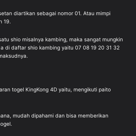
setan diartikan sebagai nomor 01. Atau mimpi
h 19.
 satu shio misalnya kambing, maka sangat mungkin
a di daftar shio kambing yaitu 07 08 19 20 31 32
 maksudnya.
ran togel KingKong 4D yaitu, mengikuti paito
rhana, mudah dipahami dan bisa memberikan
ogel.