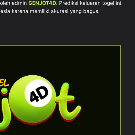
n oleh admin
GENJOT4D
. Prediksi keluaran togel ini
esia karena memiliki akurasi yang bagus.