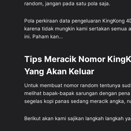
random, jangan pada satu pola saja.
Pola perkiraan data pengeluaran KingKong 4
karena tidak mungkin kami sertakan semua a
ini. Paham kan…
Tips Meracik
Nomor KingKo
Yang Akan Keluar
Untuk membuat nomor random tentunya suda
melihat bapak-bapak sarungan dengan pena d
segelas kopi panas sedang meracik angka, nah 
Berikut akan kami sajikan langkah langkah ya