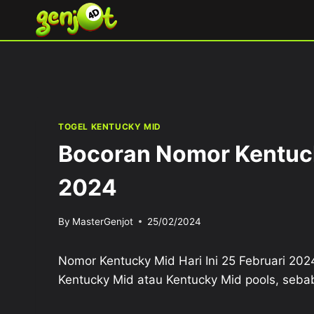
Skip
to
content
TOGEL KENTUCKY MID
Bocoran Nomor Kentucky
2024
By
MasterGenjot
25/02/2024
Nomor Kentucky Mid Hari Ini 25 Februari 20
Kentucky Mid atau Kentucky Mid pools, sebab 