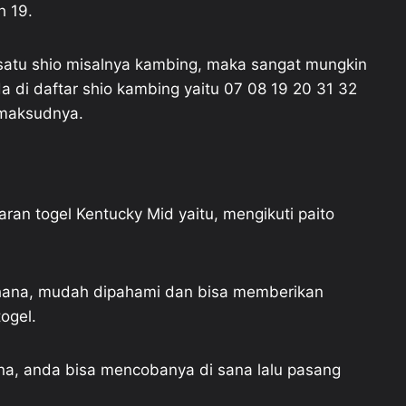
h 19.
 satu shio misalnya kambing, maka sangat mungkin
a di daftar shio kambing yaitu 07 08 19 20 31 32
 maksudnya.
ran togel Kentucky Mid yaitu, mengikuti paito
rhana, mudah dipahami dan bisa memberikan
ogel.
na, anda bisa mencobanya di sana lalu pasang