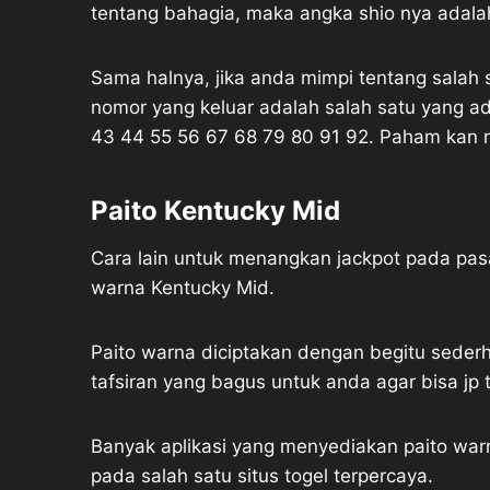
tentang bahagia, maka angka shio nya adala
Sama halnya, jika anda mimpi tentang salah
nomor yang keluar adalah salah satu yang ad
43 44 55 56 67 68 79 80 91 92. Paham kan
Paito Kentucky Mid
Cara lain untuk menangkan jackpot pada pasa
warna Kentucky Mid.
Paito warna diciptakan dengan begitu sede
tafsiran yang bagus untuk anda agar bisa jp t
Banyak aplikasi yang menyediakan paito war
pada salah satu situs togel terpercaya.