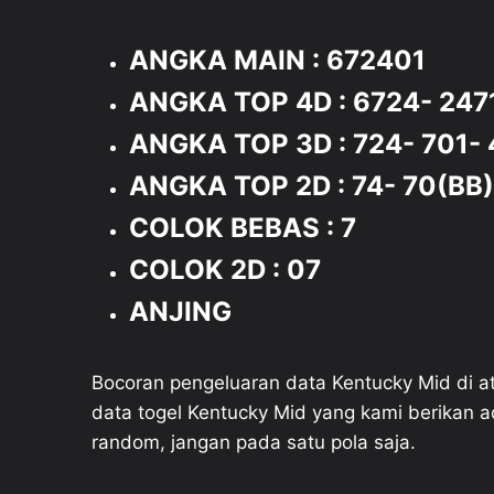
ANGKA MAIN : 672401
ANGKA TOP 4D : 6724- 247
ANGKA TOP 3D : 724- 701- 
ANGKA TOP 2D : 74- 70(BB)
COLOK BEBAS : 7
COLOK 2D : 07
ANJING
Bocoran pengeluaran data Kentucky Mid di a
data togel Kentucky Mid yang kami berikan 
random, jangan pada satu pola saja.