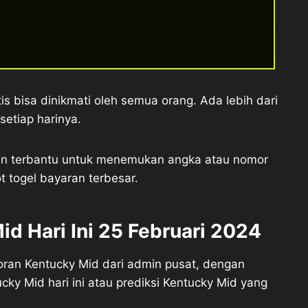
is bisa dinikmati oleh semua orang. Ada lebih dari
setiap harinya.
kan terbantu untuk menemukan angka atau nomor
 togel bayaran terbesar.
d Hari Ini 25 Februari 2024
ran Kentucky Mid dari admin pusat, dengan
ky Mid hari ini atau prediksi Kentucky Mid yang