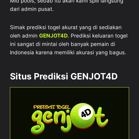
Mid pools, sebab itu akan kami spill langsung
dari admin pusat.
Simak prediksi togel akurat yang di sediakan
oleh admin
GENJOT4D
. Prediksi keluaran togel
ini sangat di mintai oleh banyak pemain di
Indonesia karena memiliki akurasi yang bagus.
Situs Prediksi GENJOT4D