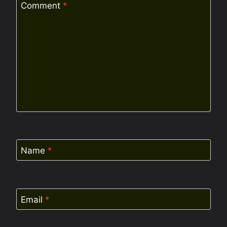
Comment
*
Name
*
Email
*