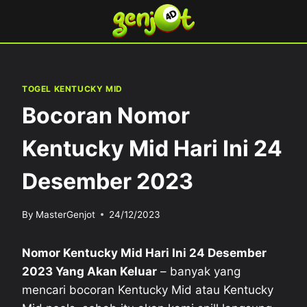
Skip
to
content
TOGEL KENTUCKY MID
Bocoran Nomor
Kentucky Mid Hari Ini 24
Desember 2023
By
MasterGenjot
24/12/2023
Nomor Kentucky Mid Hari Ini 24 Desember
2023 Yang Akan Keluar
– banyak yang
mencari bocoran Kentucky Mid atau Kentucky