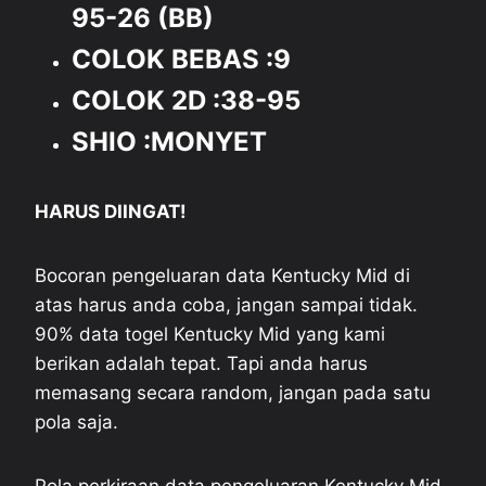
95-26
(BB)
COLOK BEBAS :9
COLOK 2D :38-95
SHIO :MONYET
HARUS DIINGAT!
Bocoran pengeluaran data Kentucky Mid di
atas harus anda coba, jangan sampai tidak.
90% data togel Kentucky Mid yang kami
berikan adalah tepat. Tapi anda harus
memasang secara random, jangan pada satu
pola saja.