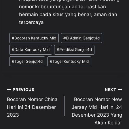
nomor keberuntungan anda, pastikan
bermain pada situs yang benar, aman dan
terpercaya
Post
#
Bocoran Kentucky Mid
#
D Admin Genjot4d
Tags:
#
Data Kentucky Mid
#
Prediksi Genjot4d
#
Togel Genjot4d
#
Togel Kentucky Mid
Post
PREVIOUS
NEXT
Bocoran Nomor China
Bocoran Nomor New
navigation
Hari Ini 24 Desember
Jersey Mid Hari Ini 24
2023
Desember 2023 Yang
Akan Keluar