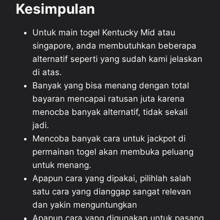
Kesimpulan
Untuk main togel Kentucky Mid atau
singapore, anda membutuhkan beberapa
alternatif seperti yang sudah kami jelaskan
di atas.
Banyak yang bisa menang dengan total
bayaran mencapai ratusan juta karena
menocba banyak alternatif, tidak sekali
jadi.
Mencoba banyak cara untuk jackpot di
permainan togel akan membuka peluang
untuk menang.
Apapun cara yang dipakai, pilihlah salah
satu cara yang dianggap sangat relevan
dan yakin menguntungkan
Apapun cara yang digunakan untuk pasang