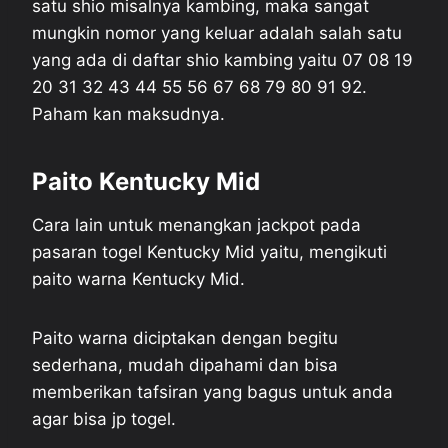
satu shio misalnya kambing, maka sangat
mungkin nomor yang keluar adalah salah satu
yang ada di daftar shio kambing yaitu 07 08 19
20 31 32 43 44 55 56 67 68 79 80 91 92.
Paham kan maksudnya.
Paito Kentucky Mid
Cara lain untuk menangkan jackpot pada
pasaran togel Kentucky Mid yaitu, mengikuti
paito warna Kentucky Mid.
Paito warna diciptakan dengan begitu
sederhana, mudah dipahami dan bisa
memberikan tafsiran yang bagus untuk anda
agar bisa jp togel.