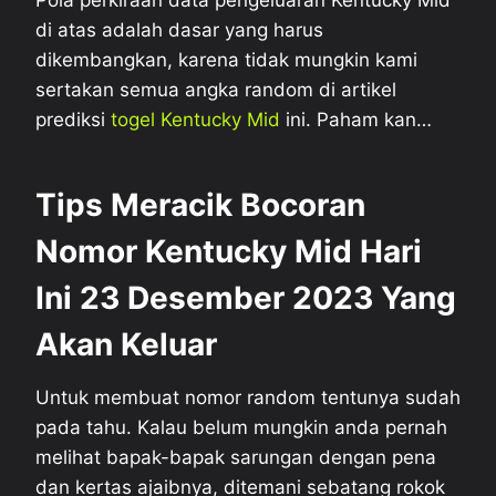
Pola perkiraan data pengeluaran Kentucky Mid
di atas adalah dasar yang harus
dikembangkan, karena tidak mungkin kami
sertakan semua angka random di artikel
prediksi
togel Kentucky Mid
ini. Paham kan…
Tips Meracik Bocoran
Nomor Kentucky Mid Hari
Ini 23 Desember 2023 Yang
Akan Keluar
Untuk membuat nomor random tentunya sudah
pada tahu. Kalau belum mungkin anda pernah
melihat bapak-bapak sarungan dengan pena
dan kertas ajaibnya, ditemani sebatang rokok