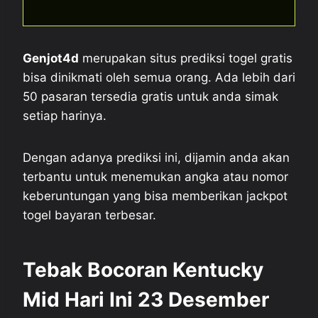
Genjot4d
merupakan situs prediksi togel gratis
bisa dinikmati oleh semua orang. Ada lebih dari
50 pasaran tersedia gratis untuk anda simak
setiap harinya.
Dengan adanya prediksi ini, dijamin anda akan
terbantu untuk menemukan angka atau nomor
keberuntungan yang bisa memberikan jackpot
togel bayaran terbesar.
Tebak Bocoran Kentucky
Mid Hari Ini 23 Desember