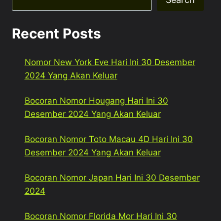
Recent Posts
Nomor New York Eve Hari Ini 30 Desember
2024 Yang Akan Keluar
Bocoran Nomor Hougang Hari Ini 30
Desember 2024 Yang Akan Keluar
Bocoran Nomor Toto Macau 4D Hari Ini 30
Desember 2024 Yang Akan Keluar
Bocoran Nomor Japan Hari Ini 30 Desember
2024
Bocoran Nomor Florida Mor Hari Ini 30