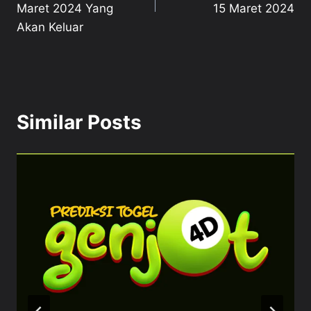
Maret 2024 Yang
15 Maret 2024
Akan Keluar
Similar Posts