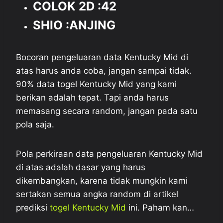
COLOK 2D :42
SHIO :ANJING
Bocoran pengeluaran data Kentucky Mid di
atas harus anda coba, jangan sampai tidak.
90% data togel Kentucky Mid yang kami
berikan adalah tepat. Tapi anda harus
memasang secara random, jangan pada satu
pola saja.
Pola perkiraan data pengeluaran Kentucky Mid
di atas adalah dasar yang harus
dikembangkan, karena tidak mungkin kami
sertakan semua angka random di artikel
prediksi
togel Kentucky Mid
ini. Paham kan…