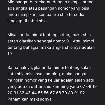
Mid sangat berdekatan dengan mimpi karena
ada angka atau pasangan nomor yang bisa
anda mimpikan, semua arti shio tersedia
lengkap di tabel shio.
Misal, anda mimpi tentang setan, maka shio
setan diartikan sebagai nomor 01. Atau mimpi
tentang bahagia, maka angka shio nya adalah
19.
Sama halnya, jika anda mimpi tentang salah
satu shio misalnya kambing, maka sangat
mungkin nomor yang keluar adalah salah satu
yang ada di daftar shio kambing yaitu 07 08 19
20 31 32 43 44 55 56 67 68 79 80 91 92.
Paham kan maksudnya.