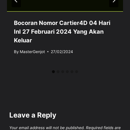
Bocoran Nomor Cartier4D 04 Hari
InI 27 Februari 2024 Yang Akan
Keluar
By
MasterGenjot
27/02/2024
Leave a Reply
Your email address will not be published.
Required fields are