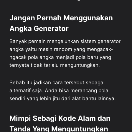
Jangan Pernah Menggunakan
Angka Generator
Banyak pemain mengeluhkan sistem generator
angka yaitu mesin random yang mengacak-
ngacak pola angka menjadi pola baru yang
ternyata tidak terlalu menguntungkan.
Sebab itu jadikan cara tersebut sebagai
alternatif saja. Anda bisa merancang pola
sendiri yang lebih jitu dari alat bantu lainnya.
Mimpi Sebagi Kode Alam dan
Tanda Yang Menguntungkan