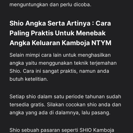
menguntungkan dan perlu dicoba.
Shio Angka Serta Artinya : Cara
Paling Praktis Untuk Menebak
Angka Keluaran Kamboja NTYM
Selain mimpi cara lain untuk menghasilkan
angka yaitu menggunakan teknik terjemahan
Shio. Cara ini sangat praktis, namun anda
butuh ketelitian.
Setiap shio dalam satu periode tahunan sudah
tersedia gratis. Silakan cocokan shio anda dan
angka yang ada di dalamnya, lalu pasang.
Shio sebuah pasaran seperti SHIO Kamboja