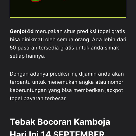
Genjot4d
merupakan situs prediksi togel gratis
bisa dinikmati oleh semua orang. Ada lebih dari
50 pasaran tersedia gratis untuk anda simak
setiap harinya.
Dengan adanya prediksi ini, dijamin anda akan
terbantu untuk menemukan angka atau nomor
keberuntungan yang bisa memberikan jackpot
togel bayaran terbesar.
Tebak Bocoran Kamboja
Hari Ini 14 SEPTEMBER