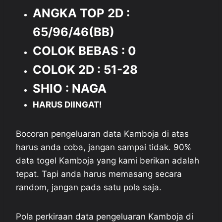
ANGKA TOP 2D :
65/96/46(BB)
COLOK BEBAS : 0
COLOK 2D : 51-28
SHIO : NAGA
HARUS DIINGAT!
Bocoran pengeluaran data Kamboja di atas
harus anda coba, jangan sampai tidak. 90%
data togel Kamboja yang kami berikan adalah
tepat. Tapi anda harus memasang secara
random, jangan pada satu pola saja.
Pola perkiraan data pengeluaran Kamboja di