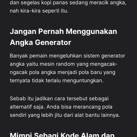
dan segelas kopi panas sedang meracik angka,
nah kira-kira seperti itu.
Jangan Pernah Menggunakan
Angka Generator
Banyak pemain mengeluhkan sistem generator
angka yaitu mesin random yang mengacak-
ngacak pola angka menjadi pola baru yang
ternyata tidak terlalu menguntungkan.
Sebab itu jadikan cara tersebut sebagai
alternatif saja. Anda bisa merancang pola
sendiri yang lebih jitu dari alat bantu lainnya.
Mimpi Sebagi Kode Alam dan