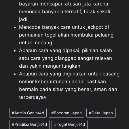
bayaran mencapai ratusan juta karena
menocba banyak alternatif, tidak sekali
jadi.
Mencoba banyak cara untuk jackpot di
permainan togel akan membuka peluang
untuk menang.
Apapun cara yang dipakai, pilihlah salah
satu cara yang dianggap sangat relevan
dan yakin menguntungkan
Apapun cara yang digunakan untuk pasang
nomor keberuntungan anda, pastikan
bermain pada situs yang benar, aman dan
terpercayav
Post
#
Admin Genjot4d
#
Bocoran Japan
#
Data Japan
Tags:
#
Prediksi Genjot4d
#
Togel Genjot4d