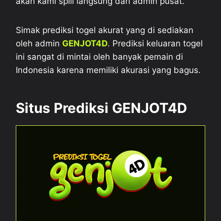
akan kami spill langsung dari admin pusat.
Simak prediksi togel akurat yang di sediakan
oleh admin
GENJOT4D
. Prediksi keluaran togel
ini sangat di mintai oleh banyak pemain di
Indonesia karena memiliki akurasi yang bagus.
Situs Prediksi GENJOT4D