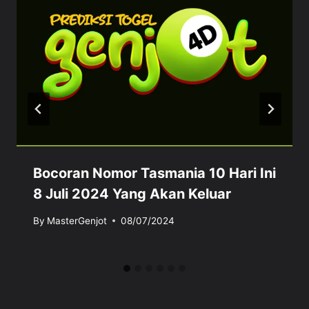
Bocoran Nomor Tasmania 10 Hari Ini
8 Juli 2024 Yang Akan Keluar
By
MasterGenjot
08/07/2024