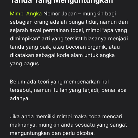
Tanda Yang Menguntungkan
Mimpi Angka
Nomor Japan – mungkin bagi
sebagian orang adalah bunga tidur, namun dari
sejarah awal permainan togel, mimpi “apa yang
dimimpikan” arti yang tersirat biasanya menjadi
tanda yang baik, atau bocoran organik, atau
dikatakan sebagai kode alam untuk angka
yang bagus.
Belum ada teori yang membenarkan hal
tersebut, namun itu lah yang terjadi, benar apa
adanya.
Jika anda memiliki mimpi maka coba mencari
maknanya, mungkin anda sesuatu yang sangat
menguntungkan dan perlu dicoba.