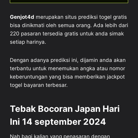
Genjot4d
merupakan situs prediksi togel gratis
bisa dinikmati oleh semua orang. Ada lebih dari
220 pasaran tersedia gratis untuk anda simak
setiap harinya.
Dengan adanya prediksi ini, dijamin anda akan
terbantu untuk menemukan angka atau nomor
keberuntungan yang bisa memberikan jackpot
togel bayaran terbesar.
Tebak Bocoran Japan Hari
Ini 14 september 2024
Nah bagi kalian yang penasaran dengan