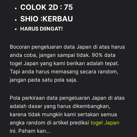
COLOK 2D : 75
SHIO :KERBAU
HARUS DIINGAT!
Bocoran pengeluaran data Japan di atas harus
anda coba, jangan sampai tidak. 90% data
togel Japan yang kami berikan adalah tepat.
Tapi anda harus memasang secara random,
jangan pada satu pola saja.
Pola perkiraan data pengeluaran Japan di atas
adalah dasar yang harus dikembangkan,
karena tidak mungkin kami sertakan semua
angka random di artikel prediksi
togel Japan
ini. Paham kan…