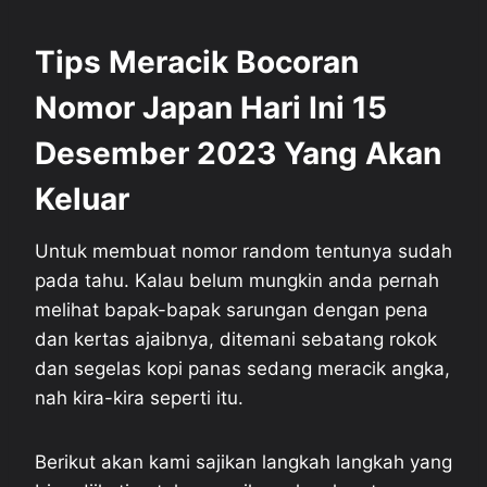
Tips Meracik Bocoran
Nomor Japan Hari Ini 15
Desember 2023 Yang Akan
Keluar
Untuk membuat nomor random tentunya sudah
pada tahu. Kalau belum mungkin anda pernah
melihat bapak-bapak sarungan dengan pena
dan kertas ajaibnya, ditemani sebatang rokok
dan segelas kopi panas sedang meracik angka,
nah kira-kira seperti itu.
Berikut akan kami sajikan langkah langkah yang