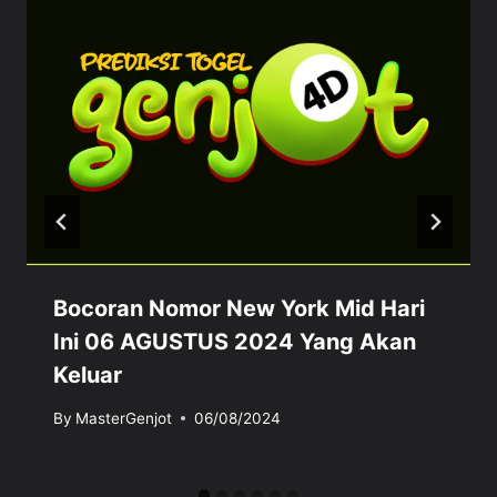
Bocoran Nomor New York Mid Hari
Ini 06 AGUSTUS 2024 Yang Akan
Keluar
By
MasterGenjot
06/08/2024