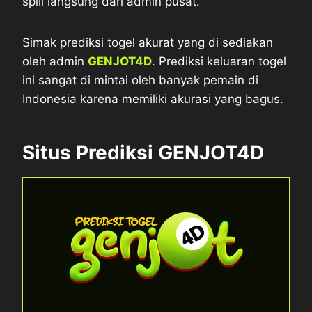
spill langsung dari admin pusat.
Simak prediksi togel akurat yang di sediakan
oleh admin
GENJOT4D
. Prediksi keluaran togel
ini sangat di mintai oleh banyak pemain di
Indonesia karena memiliki akurasi yang bagus.
Situs Prediksi GENJOT4D