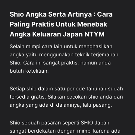
Shio Angka Serta Artinya : Cara
Paling Praktis Untuk Menebak
Angka Keluaran Japan NTYM
Selain mimpi cara lain untuk menghasilkan
angka yaitu menggunakan teknik terjemahan
Shio. Cara ini sangat praktis, namun anda
butuh ketelitian.
Setiap shio dalam satu periode tahunan sudah
tersedia gratis. Silakan cocokan shio anda dan
angka yang ada di dalamnya, lalu pasang.
Shio sebuah pasaran seperti SHIO Japan
sangat berdekatan dengan mimpi karena ada