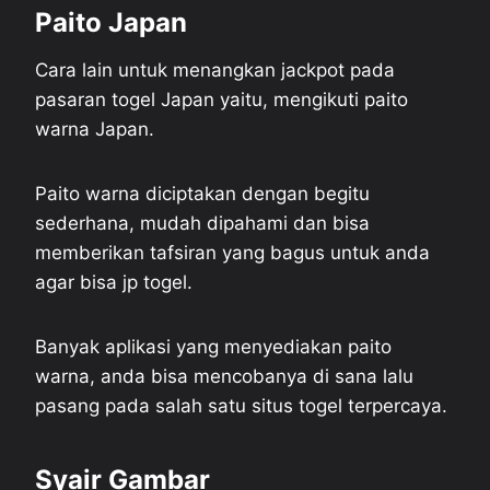
Paito Japan
Cara lain untuk menangkan jackpot pada
pasaran togel Japan yaitu, mengikuti paito
warna Japan.
Paito warna diciptakan dengan begitu
sederhana, mudah dipahami dan bisa
memberikan tafsiran yang bagus untuk anda
agar bisa jp togel.
Banyak aplikasi yang menyediakan paito
warna, anda bisa mencobanya di sana lalu
pasang pada salah satu situs togel terpercaya.
Syair Gambar