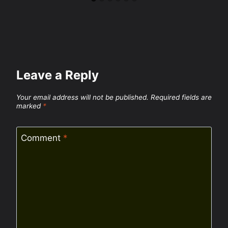
Leave a Reply
Your email address will not be published.
Required fields are
marked
*
Comment
*