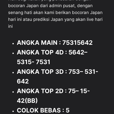
bocoran Japan dari admin pusat, dengan
senang hati akan kami berikan bocoran Japan
hari ini atau prediksi Japan yang akan live hari
ini
ANGKA MAIN : 75315642
ANGKA TOP 4D : 5642
–
5315- 7531
ANGKA TOP 3D : 753
– 531-
642
ANGKA TOP 2D : 75
– 15-
42
(BB)
COLOK BEBAS : 5