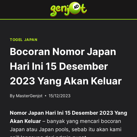
Skip
to
content
TOGEL JAPAN
Bocoran Nomor Japan
Hari Ini 15 Desember
2023 Yang Akan Keluar
By
MasterGenjot
15/12/2023
Nomor Japan Hari Ini 15 Desember 2023 Yang
Akan Keluar
– banyak yang mencari bocoran
Japan atau Japan pools, sebab itu akan kami