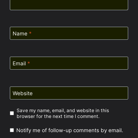
Name
*
Email
*
Website
Save my name, email, and website in this
browser for the next time I comment.
Notify me of follow-up comments by email.