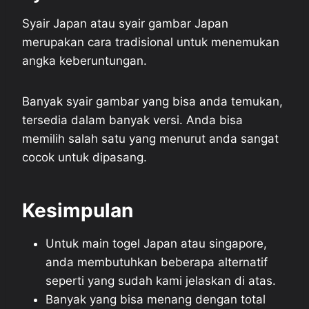
Syair Japan atau syair gambar Japan
merupakan cara tradisional untuk menemukan
angka keberuntungan.
Banyak syair gambar yang bisa anda temukan,
tersedia dalam banyak versi. Anda bisa
memilih salah satu yang menurut anda sangat
cocok untuk dipasang.
Kesimpulan
Untuk main togel Japan atau singapore,
anda membutuhkan beberapa alternatif
seperti yang sudah kami jelaskan di atas.
Banyak yang bisa menang dengan total