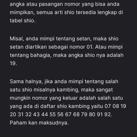
angka atau pasangan nomor yang bisa anda
mimpikan, semua arti shio tersedia lengkap di
tabel shio.
Misal, anda mimpi tentang setan, maka shio
setan diartikan sebagai nomor 01. Atau mimpi
tentang bahagia, maka angka shio nya adalah
19.
Sama halnya, jika anda mimpi tentang salah
satu shio misalnya kambing, maka sangat
mungkin nomor yang keluar adalah salah satu
yang ada di daftar shio kambing yaitu 07 08 19
20 31 32 43 44 55 56 67 68 79 80 91 92.
Paham kan maksudnya.