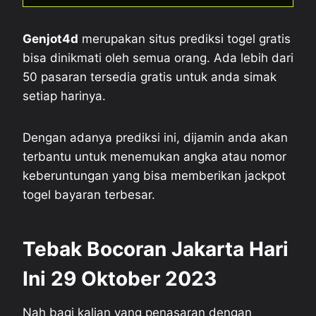
Genjot4d
merupakan situs prediksi togel gratis
bisa dinikmati oleh semua orang. Ada lebih dari
50 pasaran tersedia gratis untuk anda simak
setiap harinya.
Dengan adanya prediksi ini, dijamin anda akan
terbantu untuk menemukan angka atau nomor
keberuntungan yang bisa memberikan jackpot
togel bayaran terbesar.
Tebak Bocoran Jakarta Hari
Ini 29 Oktober 2023
Nah bagi kalian yang penasaran dengan