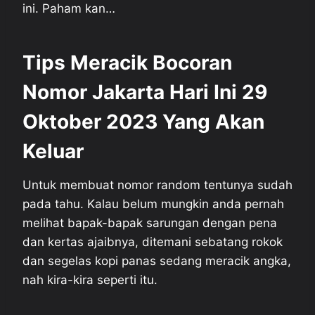
ini. Paham kan…
Tips Meracik Bocoran
Nomor Jakarta Hari Ini 29
Oktober 2023 Yang Akan
Keluar
Untuk membuat nomor random tentunya sudah
pada tahu. Kalau belum mungkin anda pernah
melihat bapak-bapak sarungan dengan pena
dan kertas ajaibnya, ditemani sebatang rokok
dan segelas kopi panas sedang meracik angka,
nah kira-kira seperti itu.