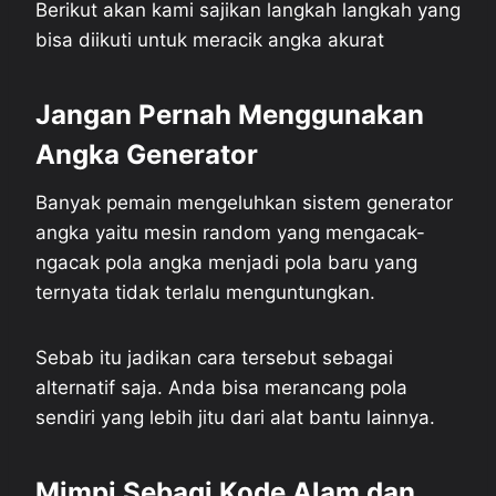
Berikut akan kami sajikan langkah langkah yang
bisa diikuti untuk meracik angka akurat
Jangan Pernah Menggunakan
Angka Generator
Banyak pemain mengeluhkan sistem generator
angka yaitu mesin random yang mengacak-
ngacak pola angka menjadi pola baru yang
ternyata tidak terlalu menguntungkan.
Sebab itu jadikan cara tersebut sebagai
alternatif saja. Anda bisa merancang pola
sendiri yang lebih jitu dari alat bantu lainnya.
Mimpi Sebagi Kode Alam dan