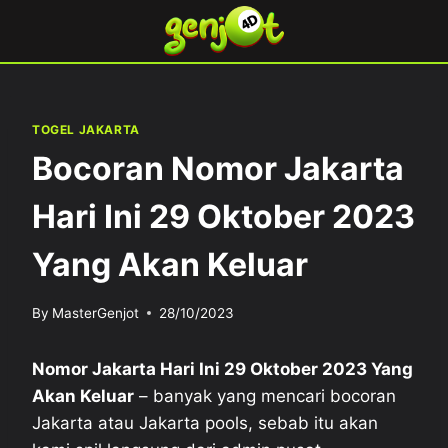
Skip
to
content
TOGEL JAKARTA
Bocoran Nomor Jakarta
Hari Ini 29 Oktober 2023
Yang Akan Keluar
By
MasterGenjot
28/10/2023
Nomor Jakarta Hari Ini 29 Oktober 2023 Yang
Akan Keluar
– banyak yang mencari bocoran
Jakarta atau Jakarta pools, sebab itu akan