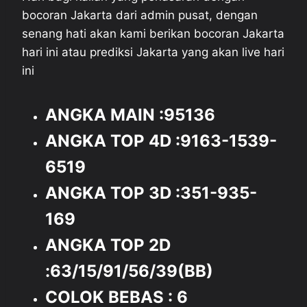
bocoran Jakarta dari admin pusat, dengan
senang hati akan kami berikan bocoran Jakarta
hari ini atau prediksi Jakarta yang akan live hari
ini
ANGKA MAIN :95136
ANGKA TOP 4D :9163-1539-
6519
ANGKA TOP 3D :351-935-
169
ANGKA TOP 2D
:63/15/91/56/39(BB)
COLOK BEBAS : 6