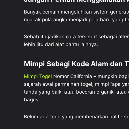
Banyak pemain mengeluhkan sistem generat
ngacak pola angka menjadi pola baru yang te
Sebab itu jadikan cara tersebut sebagai alte
lebih jitu dari alat bantu lainnya.
Mimpi Sebagi Kode Alam dan 
Mimpi Togel
Nomor California – mungkin bagi
sejarah awal permainan togel, mimpi “apa yan
tanda yang baik, atau bocoran organik, ata
bagus.
Belum ada teori yang membenarkan hal terseb