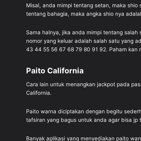
Misal, anda mimpi tentang setan, maka shio 
tentang bahagia, maka angka shio nya adala
Sama halnya, jika anda mimpi tentang salah
nomor yang keluar adalah salah satu yang ad
43 44 55 56 67 68 79 80 91 92. Paham kan
Paito California
Cara lain untuk menangkan jackpot pada pasar
California.
Paito warna diciptakan dengan begitu sede
tafsiran yang bagus untuk anda agar bisa jp t
Banyak aplikasi yang menyediakan paito war