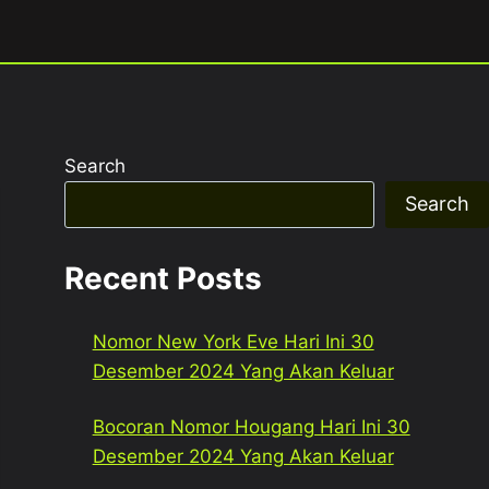
Search
Search
Recent Posts
Nomor New York Eve Hari Ini 30
Desember 2024 Yang Akan Keluar
Bocoran Nomor Hougang Hari Ini 30
Desember 2024 Yang Akan Keluar