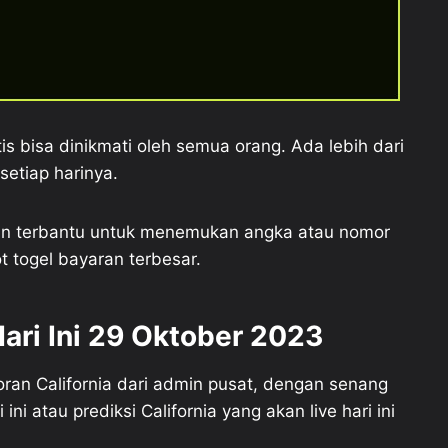
is bisa dinikmati oleh semua orang. Ada lebih dari
setiap harinya.
kan terbantu untuk menemukan angka atau nomor
 togel bayaran terbesar.
Hari Ini 29 Oktober 2023
ran California dari admin pusat, dengan senang
ini atau prediksi California yang akan live hari ini