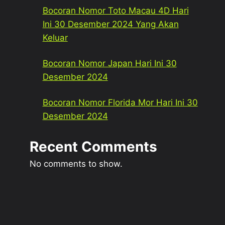
Bocoran Nomor Toto Macau 4D Hari
Ini 30 Desember 2024 Yang Akan
Keluar
Bocoran Nomor Japan Hari Ini 30
Desember 2024
Bocoran Nomor Florida Mor Hari Ini 30
Desember 2024
Recent Comments
No comments to show.