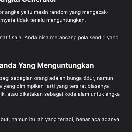
or angka yaitu mesin random yang mengacak-
rnyata tidak terlalu menguntungkan.
rnatif saja. Anda bisa merancang pola sendiri yang
Tanda Yang Menguntungkan
bagi sebagian orang adalah bunga tidur, namun
a yang dimimpikan” arti yang tersirat biasanya
ik, atau dikatakan sebagai kode alam untuk angka
ut, namun itu lah yang terjadi, benar apa adanya.