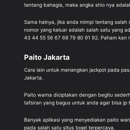
tentang bahagia, maka angka shio nya adala
Sama halnya, jika anda mimpi tentang salah
nomor yang keluar adalah salah satu yang ad
43 44 55 56 67 68 79 80 91 92. Paham kan
Paito Jakarta
Cara lain untuk menangkan jackpot pada pasa
Jakarta.
Paito warna diciptakan dengan begitu sede
tafsiran yang bagus untuk anda agar bisa jp t
Banyak aplikasi yang menyediakan paito war
pada salah satu situs togel terpercaya.