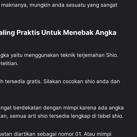
i maknanya, mungkin anda sesuatu yang sangat
Paling Praktis Untuk Menebak Angka
ngka yaitu menggunakan teknik terjemahan Shio.
elitian.
h tersedia gratis. Silakan cocokan shio anda dan
sangat berdekatan dengan mimpi karena ada angka
, semua arti shio tersedia lengkap di tabel shio.
setan diartikan sebagai nomor 01. Atau mimpi