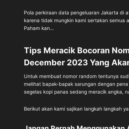
Pola perkiraan data pengeluaran Jakarta di
karena tidak mungkin kami sertakan semua a
Paham kan…
Tips Meracik Bocoran
Nomo
December 2023 Yang Akan
Untuk membuat nomor random tentunya suda
melihat bapak-bapak sarungan dengan pena d
segelas kopi panas sedang meracik angka, nah 
Berikut akan kami sajikan langkah langkah ya
Jangan Pernah Menggunakan 