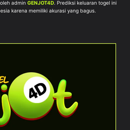
n oleh admin
GENJOT4D
. Prediksi keluaran togel ini
esia karena memiliki akurasi yang bagus.