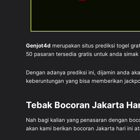
Genjot4d
merupakan situs prediksi togel grat
50 pasaran tersedia gratis untuk anda simak 
Dengan adanya prediksi ini, dijamin anda a
keberuntungan yang bisa memberikan jackpot
Tebak Bocoran Jakarta Ha
Nah bagi kalian yang penasaran dengan boco
akan kami berikan bocoran Jakarta hari ini ata