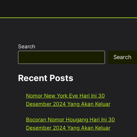
Search
Search
Recent Posts
Nomor New York Eve Hari Ini 30
Desember 2024 Yang Akan Keluar
Bocoran Nomor Hougang Hari Ini 30
Desember 2024 Yang Akan Keluar