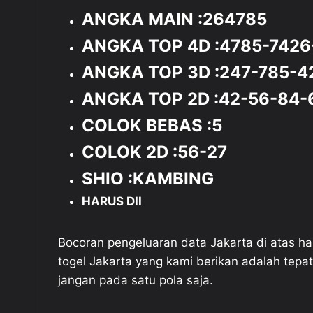
ANGKA MAIN :264785
ANGKA TOP 4D :4785-7426
ANGKA TOP 3D :247-785-4
ANGKA TOP 2D :42-56-84-
COLOK BEBAS :5
COLOK 2D :56-27
SHIO :KAMBING
HARUS DII
Bocoran pengeluaran data Jakarta di atas h
togel Jakarta yang kami berikan adalah tep
jangan pada satu pola saja.