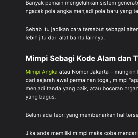
Banyak pemain mengeluhkan sistem generat
ngacak pola angka menjadi pola baru yang te
Sebab itu jadikan cara tersebut sebagai alte
lebih jitu dari alat bantu lainnya.
Mimpi Sebagi Kode Alam dan 
Mimpi Angka
atau Nomor Jakarta – mungkin 
dari sejarah awal permainan togel, mimpi “ap
menjadi tanda yang baik, atau bocoran organ
yang bagus.
Belum ada teori yang membenarkan hal terseb
Jika anda memiliki mimpi maka coba mencar