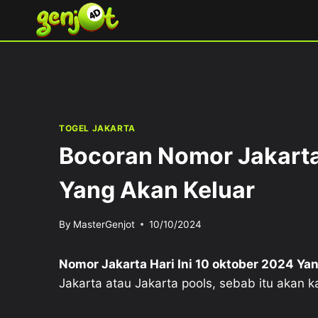
Skip
to
content
TOGEL JAKARTA
Bocoran Nomor Jakarta 
Yang Akan Keluar
By
MasterGenjot
10/10/2024
Nomor Jakarta Hari Ini 10 oktober 2024 Ya
Jakarta atau Jakarta pools, sebab itu akan k