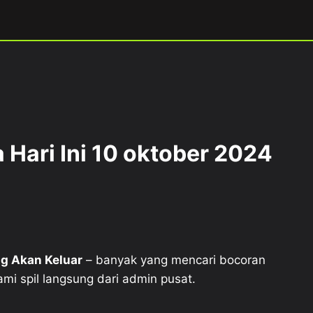
Hari Ini 10 oktober 2024
ng Akan Keluar
– banyak yang mencari bocoran
ami spil langsung dari admin pusat.