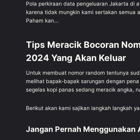
Pola perkiraan data pengeluaran Jakarta di
karena tidak mungkin kami sertakan semua a
Paham kan…
Tips Meracik Bocoran
Nomo
2024 Yang Akan Keluar
Untuk membuat nomor random tentunya suda
melihat bapak-bapak sarungan dengan pena d
segelas kopi panas sedang meracik angka, nah 
Berikut akan kami sajikan langkah langkah ya
Jangan Pernah Menggunakan 