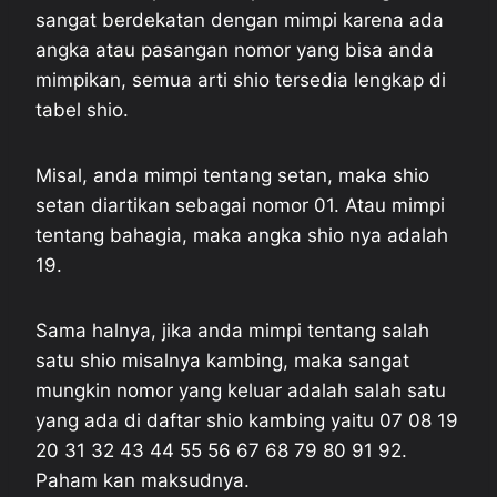
sangat berdekatan dengan mimpi karena ada
angka atau pasangan nomor yang bisa anda
mimpikan, semua arti shio tersedia lengkap di
tabel shio.
Misal, anda mimpi tentang setan, maka shio
setan diartikan sebagai nomor 01. Atau mimpi
tentang bahagia, maka angka shio nya adalah
19.
Sama halnya, jika anda mimpi tentang salah
satu shio misalnya kambing, maka sangat
mungkin nomor yang keluar adalah salah satu
yang ada di daftar shio kambing yaitu 07 08 19
20 31 32 43 44 55 56 67 68 79 80 91 92.
Paham kan maksudnya.