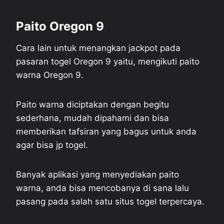
Paito Oregon 9
Cara lain untuk menangkan jackpot pada
pasaran togel Oregon 9 yaitu, mengikuti paito
warna Oregon 9.
Paito warna diciptakan dengan begitu
sederhana, mudah dipahami dan bisa
memberikan tafsiran yang bagus untuk anda
agar bisa jp togel.
Banyak aplikasi yang menyediakan paito
warna, anda bisa mencobanya di sana lalu
pasang pada salah satu situs togel terpercaya.