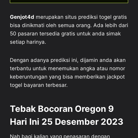
Genjot4d
merupakan situs prediksi togel gratis
bisa dinikmati oleh semua orang. Ada lebih dari
50 pasaran tersedia gratis untuk anda simak
setiap harinya.
Dengan adanya prediksi ini, dijamin anda akan
terbantu untuk menemukan angka atau nomor
keberuntungan yang bisa memberikan jackpot
togel bayaran terbesar.
Tebak Bocoran Oregon 9
Hari Ini 25 Desember 2023
Nah bagi kalian yang penasaran dengan