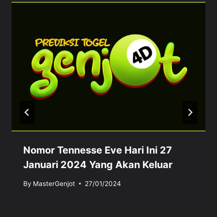
Nomor Tennesse Eve Hari Ini 27
Januari 2024 Yang Akan Keluar
By
MasterGenjot
27/01/2024