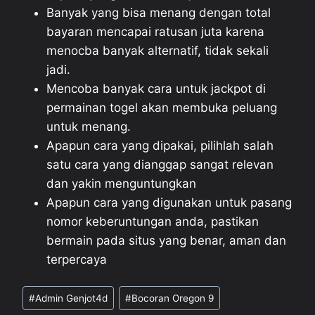
Banyak yang bisa menang dengan total
bayaran mencapai ratusan juta karena
menocba banyak alternatif, tidak sekali
jadi.
Mencoba banyak cara untuk jackpot di
permainan togel akan membuka peluang
untuk menang.
Apapun cara yang dipakai, pilihlah salah
satu cara yang dianggap sangat relevan
dan yakin menguntungkan
Apapun cara yang digunakan untuk pasang
nomor keberuntungan anda, pastikan
bermain pada situs yang benar, aman dan
terpercaya
Post
#
Admin Genjot4d
#
Bocoran Oregon 9
Tags: