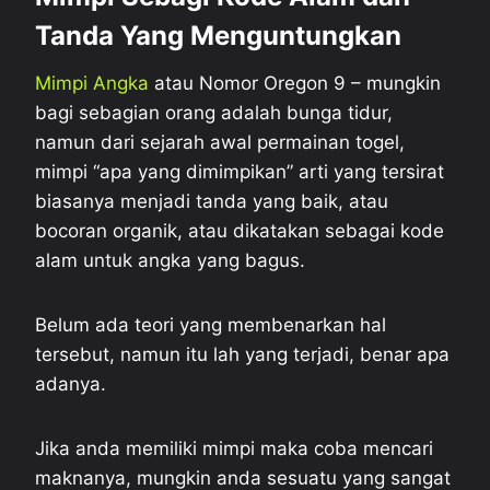
Tanda Yang Menguntungkan
Mimpi Angka
atau Nomor Oregon 9 – mungkin
bagi sebagian orang adalah bunga tidur,
namun dari sejarah awal permainan togel,
mimpi “apa yang dimimpikan” arti yang tersirat
biasanya menjadi tanda yang baik, atau
bocoran organik, atau dikatakan sebagai kode
alam untuk angka yang bagus.
Belum ada teori yang membenarkan hal
tersebut, namun itu lah yang terjadi, benar apa
adanya.
Jika anda memiliki mimpi maka coba mencari
maknanya, mungkin anda sesuatu yang sangat