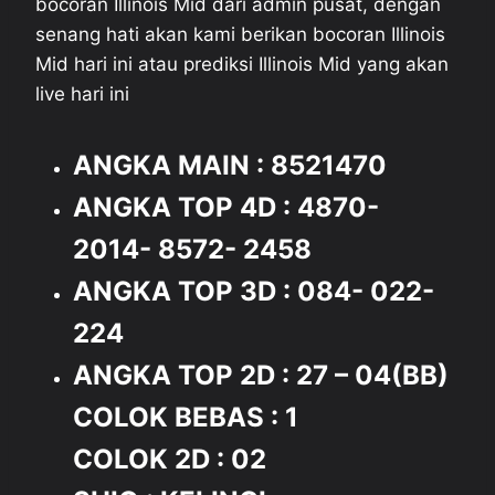
bocoran Illinois Mid dari admin pusat, dengan
senang hati akan kami berikan bocoran Illinois
Mid hari ini atau prediksi Illinois Mid yang akan
live hari ini
ANGKA MAIN : 8521470
ANGKA TOP 4D : 4870-
2014- 8572- 2458
ANGKA TOP 3D : 084- 022-
224
ANGKA TOP 2D : 27 – 04(BB)
COLOK BEBAS : 1
COLOK 2D : 02