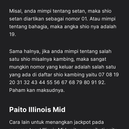
Misal, anda mimpi tentang setan, maka shio
setan diartikan sebagai nomor 01. Atau mimpi
tentang bahagia, maka angka shio nya adalah
19.
Sama halnya, jika anda mimpi tentang salah
satu shio misalnya kambing, maka sangat
mungkin nomor yang keluar adalah salah satu
yang ada di daftar shio kambing yaitu 07 08 19
20 31 32 43 44 55 56 67 68 79 80 91 92.
Paham kan maksudnya.
Paito Illinois Mid
Cara lain untuk menangkan jackpot pada