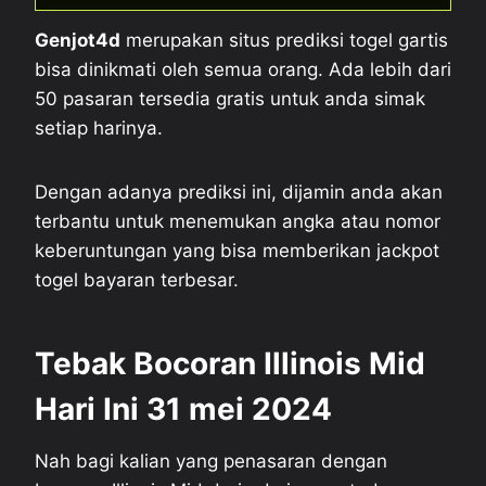
Genjot4d
merupakan situs prediksi togel gartis
bisa dinikmati oleh semua orang. Ada lebih dari
50 pasaran tersedia gratis untuk anda simak
setiap harinya.
Dengan adanya prediksi ini, dijamin anda akan
terbantu untuk menemukan angka atau nomor
keberuntungan yang bisa memberikan jackpot
togel bayaran terbesar.
Tebak Bocoran Illinois Mid
Hari Ini 31 mei 2024
Nah bagi kalian yang penasaran dengan