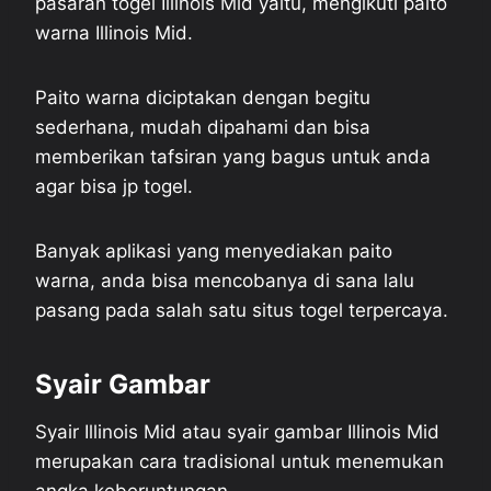
pasaran togel Illinois Mid yaitu, mengikuti paito
warna Illinois Mid.
Paito warna diciptakan dengan begitu
sederhana, mudah dipahami dan bisa
memberikan tafsiran yang bagus untuk anda
agar bisa jp togel.
Banyak aplikasi yang menyediakan paito
warna, anda bisa mencobanya di sana lalu
pasang pada salah satu situs togel terpercaya.
Syair Gambar
Syair Illinois Mid atau syair gambar Illinois Mid
merupakan cara tradisional untuk menemukan