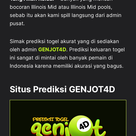
bocoran Illinois Mid atau Illinois Mid pools,
sebab itu akan kami spill langsung dari admin
pusat.
Simak prediksi togel akurat yang di sediakan
oleh admin
GENJOT4D
. Prediksi keluaran togel
ini sangat di mintai oleh banyak pemain di
Indonesia karena memiliki akurasi yang bagus.
Situs Prediksi GENJOT4D