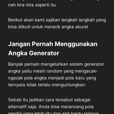
nah kira-kira seperti itu.
Berikut akan kami sajikan langkah langkah yang
bisa diikuti untuk meracik angka akurat
Jangan Pernah Menggunakan
Angka Generator
Banyak pemain mengeluhkan sistem generator
angka yaitu mesin random yang mengacak-
ngacak pola angka menjadi pola baru yang
ternyata tidak terlalu menguntungkan.
Sebab itu jadikan cara tersebut sebagai
alternatif saja. Anda bisa merancang pola
sendiri yang lebih jitu dari alat bantu lainnya.