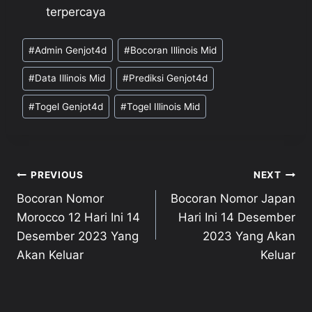
terpercaya
Post
#
Admin Genjot4d
#
Bocoran Illinois Mid
Tags:
#
Data Illinois Mid
#
Prediksi Genjot4d
#
Togel Genjot4d
#
Togel Illinois Mid
Post
PREVIOUS
NEXT
Bocoran Nomor
Bocoran Nomor Japan
navigation
Morocco 12 Hari Ini 14
Hari Ini 14 Desember
Desember 2023 Yang
2023 Yang Akan
Akan Keluar
Keluar