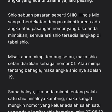
angka yang ada di dalamnya, lalu pasang.
Shio sebuah pasaran seperti SHIO Illinois Mid
sangat berdekatan dengan mimpi karena ada
angka atau pasangan nomor yang bisa anda
mimpikan, semua arti shio tersedia lengkap di
tabel shio.
Misal, anda mimpi tentang setan, maka shio
setan diartikan sebagai nomor 01. Atau mimpi
tentang bahagia, maka angka shio nya adalah
19.
Sama halnya, jika anda mimpi tentang salah
satu shio misalnya kambing, maka sangat
mungkin nomor yang keluar adalah salah satu