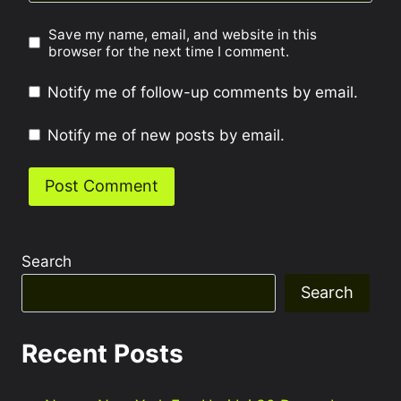
Save my name, email, and website in this
browser for the next time I comment.
Notify me of follow-up comments by email.
Notify me of new posts by email.
Search
Search
Recent Posts