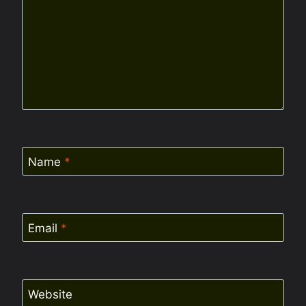
Name
*
Email
*
Website