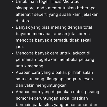
Untuk main togel Illinois Mid atau
singapore, anda membutuhkan beberapa
alternatif seperti yang sudah kami jelaskan
di atas.
Banyak yang bisa menang dengan total
bayaran mencapai ratusan juta karena
menocba banyak alternatif, tidak sekali
jadi.
Mencoba banyak cara untuk jackpot di
permainan togel akan membuka peluang
untuk menang.
Apapun cara yang dipakai, pilihlah salah
satu cara yang dianggap sangat relevan
dan yakin menguntungkan
Apapun cara yang digunakan untuk pasang
nomor keberuntungan anda, pastikan
bermain pada situs yang benar, aman dan