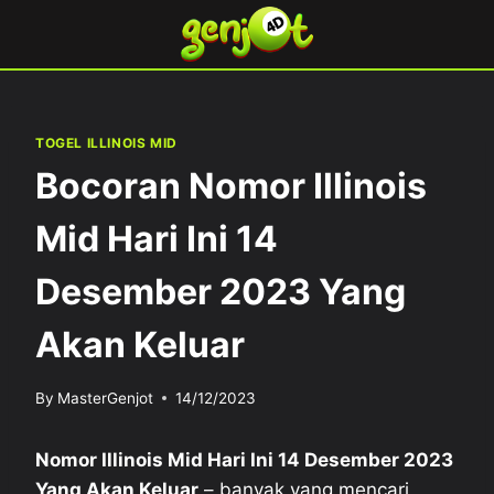
Skip
to
content
TOGEL ILLINOIS MID
Bocoran Nomor Illinois
Mid Hari Ini 14
Desember 2023 Yang
Akan Keluar
By
MasterGenjot
14/12/2023
Nomor Illinois Mid Hari Ini 14 Desember 2023
Yang Akan Keluar
– banyak yang mencari