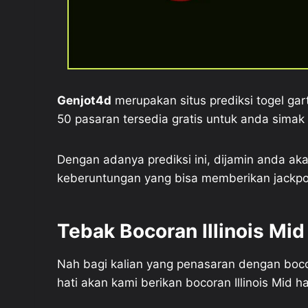
Genjot4d
merupakan situs prediksi togel gart
50 pasaran tersedia gratis untuk anda simak 
Dengan adanya prediksi ini, dijamin anda a
keberuntungan yang bisa memberikan jackpot
Tebak Bocoran Illinois Mid
Nah bagi kalian yang penasaran dengan bocor
hati akan kami berikan bocoran Illinois Mid hari