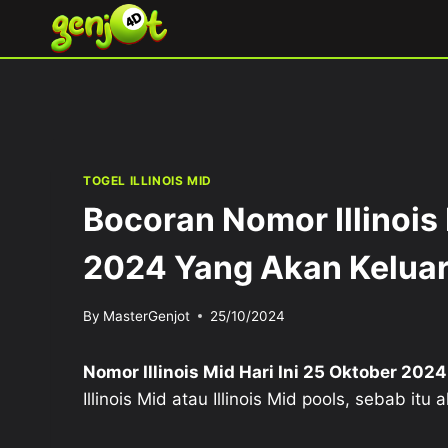
Skip
to
content
TOGEL ILLINOIS MID
Bocoran Nomor Illinois 
2024 Yang Akan Kelua
By
MasterGenjot
25/10/2024
Nomor Illinois Mid Hari Ini 25 Oktober 202
Illinois Mid atau Illinois Mid pools, sebab itu