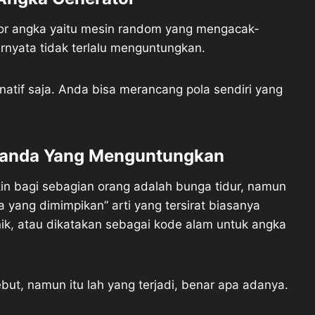
or angka yaitu mesin random yang mengacak-
rnyata tidak terlalu menguntungkan.
rnatif saja. Anda bisa merancang pola sendiri yang
Tanda Yang Menguntungkan
kin bagi sebagian orang adalah bunga tidur, namun
a yang dimimpikan” arti yang tersirat biasanya
ik, atau dikatakan sebagai kode alam untuk angka
ut, namun itu lah yang terjadi, benar apa adanya.