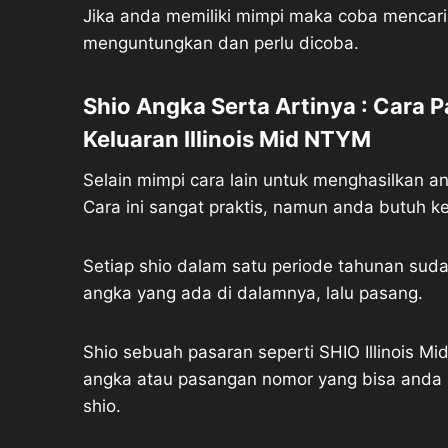
Jika anda memiliki mimpi maka coba mencar
menguntungkan dan perlu dicoba.
Shio Angka Serta Artinya : Cara 
Keluaran Illinois Mid NTYM
Selain mimpi cara lain untuk menghasilkan a
Cara ini sangat praktis, namun anda butuh ket
Setiap shio dalam satu periode tahunan suda
angka yang ada di dalamnya, lalu pasang.
Shio sebuah pasaran seperti SHIO Illinois 
angka atau pasangan nomor yang bisa anda mi
shio.