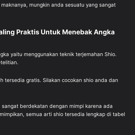
i maknanya, mungkin anda sesuatu yang sangat
Paling Praktis Untuk Menebak Angka
ngka yaitu menggunakan teknik terjemahan Shio.
elitian.
h tersedia gratis. Silakan cocokan shio anda dan
Mid sangat berdekatan dengan mimpi karena ada
mpikan, semua arti shio tersedia lengkap di tabel