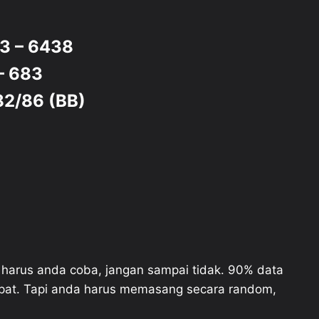
3 – 6
4
3
8
– 683
82/86 (BB)
s harus anda coba, jangan sampai tidak. 90% data
 tepat. Tapi anda harus memasang secara random,