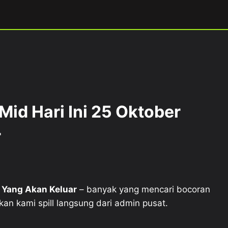
Mid Hari Ini 25 Oktober
r
4 Yang Akan Keluar
– banyak yang mencari bocoran
 akan kami spill langsung dari admin pusat.